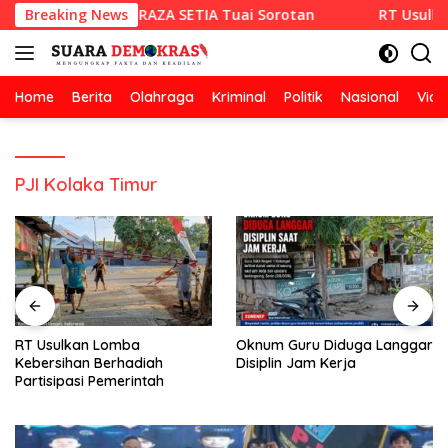
Langsung
lan Hotmix CV RAZA SETIA Tuai Sorotan
Breaking News
RT Usulkan Lom
ke
konten
Home
Berita
Olahraga
Kriminal
Politik
Nasional
Vide
PJI Kolaka Timur
RT Usulkan Lomba
Oknum Guru Diduga Langgar
Kebersihan Berhadiah
Disiplin Jam Kerja
Partisipasi Pemerintah