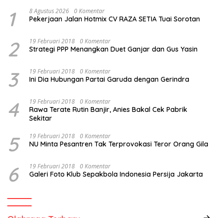
1
8 Agustus 2026
0 Komentar
Pekerjaan Jalan Hotmix CV RAZA SETIA Tuai Sorotan
2
19 Februari 2018
0 Komentar
Strategi PPP Menangkan Duet Ganjar dan Gus Yasin
3
19 Februari 2018
0 Komentar
Ini Dia Hubungan Partai Garuda dengan Gerindra
4
19 Februari 2018
0 Komentar
Rawa Terate Rutin Banjir, Anies Bakal Cek Pabrik
Sekitar
5
19 Februari 2018
0 Komentar
NU Minta Pesantren Tak Terprovokasi Teror Orang Gila
6
19 Februari 2018
0 Komentar
Galeri Foto Klub Sepakbola Indonesia Persija Jakarta