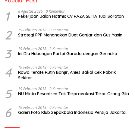
Popular Post
1
8 Agustus 2026
0 Komentar
Pekerjaan Jalan Hotmix CV RAZA SETIA Tuai Sorotan
2
19 Februari 2018
0 Komentar
Strategi PPP Menangkan Duet Ganjar dan Gus Yasin
3
19 Februari 2018
0 Komentar
Ini Dia Hubungan Partai Garuda dengan Gerindra
4
19 Februari 2018
0 Komentar
Rawa Terate Rutin Banjir, Anies Bakal Cek Pabrik
Sekitar
5
19 Februari 2018
0 Komentar
NU Minta Pesantren Tak Terprovokasi Teror Orang Gila
6
19 Februari 2018
0 Komentar
Galeri Foto Klub Sepakbola Indonesia Persija Jakarta