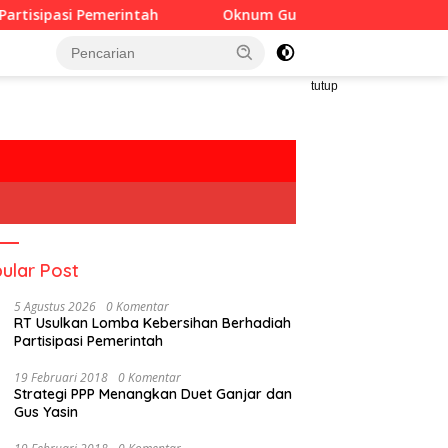
intah
Oknum Guru Diduga Langgar Disiplin Jam Kerja
tutup
ular Post
5 Agustus 2026
0 Komentar
RT Usulkan Lomba Kebersihan Berhadiah
Partisipasi Pemerintah
19 Februari 2018
0 Komentar
Strategi PPP Menangkan Duet Ganjar dan
Gus Yasin