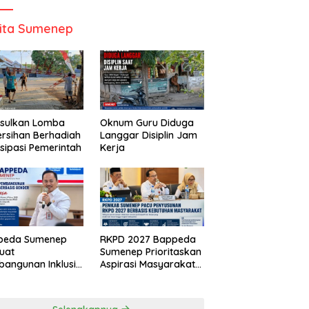
ita Sumenep
Usulkan Lomba
Oknum Guru Diduga
rsihan Berhadiah
Langgar Disiplin Jam
isipasi Pemerintah
Kerja
peda Sumenep
RKPD 2027 Bappeda
uat
Sumenep Prioritaskan
angunan Inklusif
Aspirasi Masyarakat
asis Gender Desa
Hingga Kepulauan