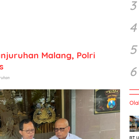
3
4
5
njuruhan Malang, Polri
s
6
uruhan
Ola
RT U