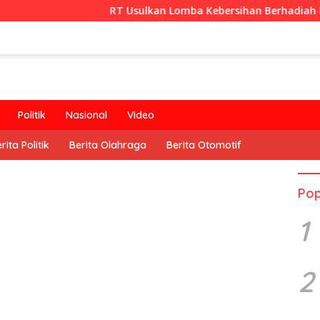
RT Usulkan Lomba Kebersihan Berhadiah Partisipasi Pemer
Politik
Nasional
Video
rita Politik
Berita Olahraga
Berita Otomotif
Pop
1
2