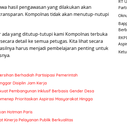
RT U
wa hasil pengawasan yang dilakukan akan
Part
transparan. Kompolnas tidak akan menutup-nutupi
Oknu
Bapp
Berb
r ada yang ditutup-tutupi kami Kompolnas terbuka
RKPD
 secara detail ke semua petugas. Kita lihat secara
Aspi
asilnya harus menjadi pembelajaran penting untuk
Ketu
snya.
rsihan Berhadiah Partisipasi Pemerintah
ggar Disiplin Jam Kerja
uat Pembangunan Inklusif Berbasis Gender Desa
menep Prioritaskan Aspirasi Masyarakat Hingga
kan Hotman Paris
at Kinerja Pelayanan Publik Berkualitas