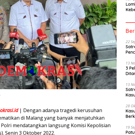
Lom
Kebe
Berh
Part
Peme
Ber
22 S
Satr
Penc
13 N
3 Pe
Dita
13 N
Sat
.
Kasu
28 Ok
krasi.id
| Dengan adanya tragedi kerusuhan
Kasu
Berk
mematikan di Malang yang banyak menjatuhkan
, Polri mendatangkan langsung Komisi Kepolisian
19 S
). Senin 3 Oktober 2022.
Patu