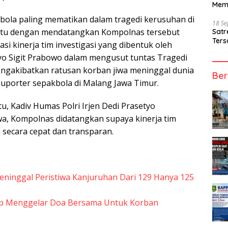
Mem
bola paling mematikan dalam tragedi kerusuhan di
18 S
 itu dengan mendatangkan Kompolnas tersebut
Sat
Ters
i kinerja tim investigasi yang dibentuk oleh
styo Sigit Prabowo dalam mengusut tuntas Tragedi
ngakibatkan ratusan korban jiwa meninggal dunia
Ber
suporter sepakbola di Malang Jawa Timur.
u, Kadiv Humas Polri Irjen Dedi Prasetyo
, Kompolnas didatangkan supaya kinerja tim
n secara cepat dan transparan.
ninggal Peristiwa Kanjuruhan Dari 129 Hanya 125
p Menggelar Doa Bersama Untuk Korban