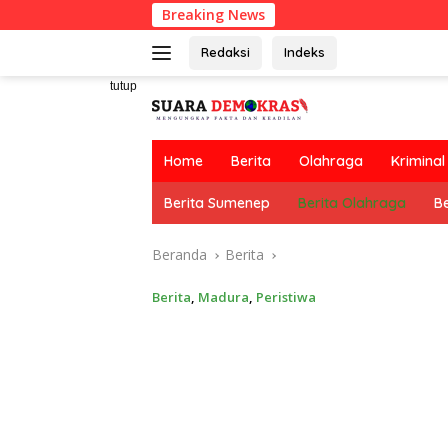
Langsung
Breaking News
ke
konten
Redaksi
Indeks
tutup
Home
Berita
Olahraga
Kriminal
Berita Sumenep
Berita Olahraga
Be
Beranda
Berita
Berita
,
Madura
,
Peristiwa