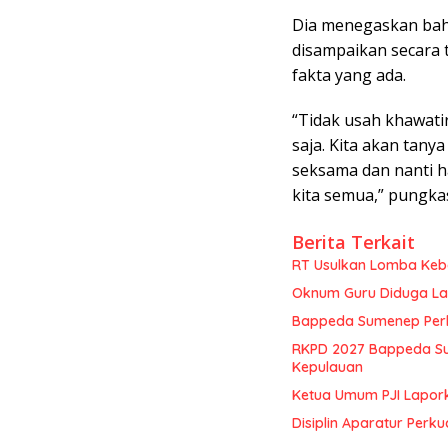
Dia menegaskan bah
disampaikan secara 
fakta yang ada.
“Tidak usah khawati
saja. Kita akan tanya
seksama dan nanti h
kita semua,” pungka
Berita Terkait
RT Usulkan Lomba Kebe
Oknum Guru Diduga Lan
Bappeda Sumenep Perk
RKPD 2027 Bappeda Su
Kepulauan
Ketua Umum PJI Lapor
Disiplin Aparatur Perku