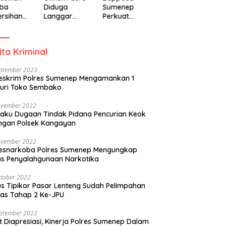
ba
Diduga
Sumenep
rsihan
Langgar
Perkuat
adiah
Disiplin Jam
Pembanguna
isipasi
Kerja
n Inklusif
rintah
Berbasis
ita Kriminal
Gender Desa
eptember 2023
eskrim Polres Sumenep Mengamankan 1
uri Toko Sembako
ovember 2022
laku Dugaan Tindak Pidana Pencurian Keok
ngan Polsek Kangayan
ovember 2022
resnarkoba Polres Sumenep Mengungkap
s Penyalahgunaan Narkotika
tober 2022
s Tipikor Pasar Lenteng Sudah Pelimpahan
as Tahap 2 Ke-JPU
eptember 2022
t Diapresiasi, Kinerja Polres Sumenep Dalam