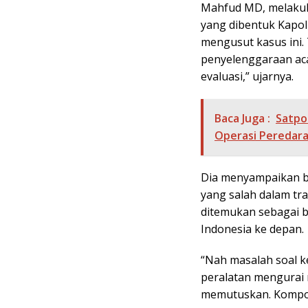
Mahfud MD, melakuka
yang dibentuk Kapolr
mengusut kasus ini.
penyelenggaraan aca
evaluasi,” ujarnya.
Baca Juga :
Satpo
Operasi Peredara
Dia menyampaikan ba
yang salah dalam tra
ditemukan sebagai b
Indonesia ke depan.
“Nah masalah soal 
peralatan mengurai m
memutuskan. Kompol