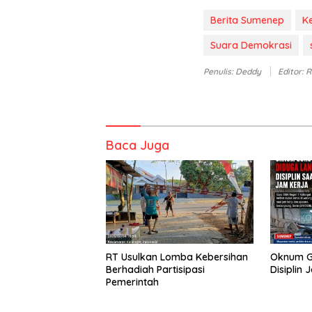
Berita Sumenep
K
Suara Demokrasi
Penulis: Deddy
Editor: 
Baca Juga
RT Usulkan Lomba Kebersihan
Oknum G
Berhadiah Partisipasi
Disiplin 
Pemerintah