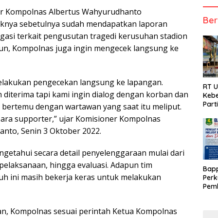
ner Kompolnas Albertus Wahyurudhanto
Ber
knya sebetulnya sudah mendapatkan laporan
tigasi terkait pengusutan tragedi kerusuhan stadion
un, Kompolnas juga ingin mengecek langsung ke
elakukan pengecekan langsung ke lapangan.
RT 
 diterima tapi kami ingin dialog dengan korban dan
Kebe
Part
 bertemu dengan wartawan yang saat itu meliput.
ara supporter,” ujar Komisioner Kompolnas
nto, Senin 3 Oktober 2022.
getahui secara detail penyelenggaraan mulai dari
 pelaksanaan, hingga evaluasi. Adapun tim
Bap
jauh ini masih bekerja keras untuk melakukan
Perk
Pemb
Berb
an, Kompolnas sesuai perintah Ketua Kompolnas