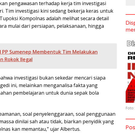
n pengawasan terhadap kerja tim investigasi
i. Tim investigasi kini sedang bekerja keras untuk
 Tupoksi Kompolnas adalah melihat secara detail
Dis
ra mulai dari persiapan, pelaksanaan, hingga
men
l PP Sumenep Membentuk Tim Melakukan
n Rokok Ilegal
hwa investigasi bukan sekedar mencari siapa
gedi ini, melainkan menganalisa fakta yang
ahan pembelajaran untuk dunia sepak bola
Foto:
keamanan, soal penyelenggaraan, soal penggunaan
assa dinilai sah atau tidak, biarkan penyidik yang
Pos
nas kan memantau,” ujar Albertus.