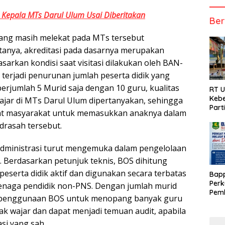
Kepala MTs Darul Ulum Usai Diberitakan
Ber
 yang masih melekat pada MTs tersebut
anya, akreditasi pada dasarnya merupakan
sarkan kondisi saat visitasi dilakukan oleh BAN-
 terjadi penurunan jumlah peserta didik yang
erjumlah 5 Murid saja dengan 10 guru, kualitas
RT 
Kebe
ajar di MTs Darul Ulum dipertanyakan, sehingga
Part
t masyarakat untuk memasukkan anaknya dalam
drasah tersebut.
i administrasi turut mengemuka dalam pengelolaan
Berdasarkan petunjuk teknis, BOS dihitung
eserta didik aktif dan digunakan secara terbatas
Bap
Perk
enaga pendidik non-PNS. Dengan jumlah murid
Pemb
 penggunaan BOS untuk menopang banyak guru
Berb
idak wajar dan dapat menjadi temuan audit, apabila
kasi yang sah.