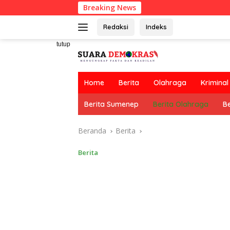
Langsung
Breaking News
ke
konten
Redaksi
Indeks
tutup
Home
Berita
Olahraga
Kriminal
Berita Sumenep
Berita Olahraga
Be
Beranda
Berita
Berita