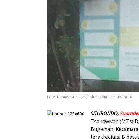
Foto: Banner MTs Darul Ulum Kendit, Situbondo.
SITUBONDO,
Suarade
Tsanawiyah (MTs) Da
Bugeman, Kecamatan
terakreditasi B patu