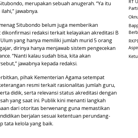
RT U
 Situbondo, merupakan sebuah anugerah. “Ya itu
Part
ilahi,” jawabnya.
Oknu
menag Situbondo belum juga memberikan
Bapp
Berb
 dikonfirmasi redaksi terkait kelayakan akreditasi B
Ulum yang hanya memiliki jumlah murid 5 orang
RKPD
Aspi
ajar, dirinya hanya menjawab sistem pengecekan
ce. “Nanti kalau sudah bisa, kita akan
Ketu
sebut,” jawabnya kepada redaksi.
iterbitkan, pihak Kementerian Agama setempat
terangan resmi terkait rasionalitas jumlah guru,
ta didik, serta relevansi status akreditasi dengan
sah yang saat ini. Publik kini menanti langkah
naan dari otoritas berwenang guna memastikan
didikan berjalan sesuai ketentuan perundang-
 tata kelola yang baik.