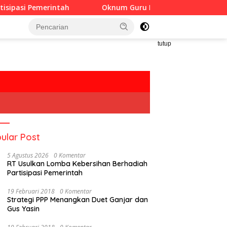
ah
Oknum Guru Diduga Langgar Disiplin Jam Kerja
tutup
ular Post
5 Agustus 2026
0 Komentar
RT Usulkan Lomba Kebersihan Berhadiah
Partisipasi Pemerintah
19 Februari 2018
0 Komentar
Strategi PPP Menangkan Duet Ganjar dan
Gus Yasin