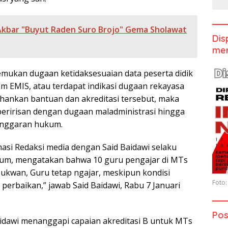
Akbar "Buyut Raden Suro Brojo" Gema Sholawat
Dis
men
temukan dugaan ketidaksesuaian data peserta didik
em EMIS, atau terdapat indikasi dugaan rekayasa
ankan bantuan dan akreditasi tersebut, maka
 beririsan dengan dugaan maladministrasi hingga
anggaran hukum.
asi Redaksi media dengan Said Baidawi selaku
lum, mengatakan bahwa 10 guru pengajar di MTs
Sukwan, Guru tetap ngajar, meskipun kondisi
Foto:
perbaikan,” jawab Said Baidawi, Rabu 7 Januari
Pos
idawi menanggapi capaian akreditasi B untuk MTs