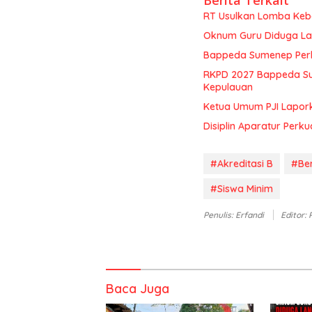
Berita Terkait
RT Usulkan Lomba Kebe
Oknum Guru Diduga Lan
Bappeda Sumenep Perk
RKPD 2027 Bappeda Su
Kepulauan
Ketua Umum PJI Lapor
Disiplin Aparatur Perku
#Akreditasi B
#Ber
#Siswa Minim
Penulis: Erfandi
Editor:
Baca Juga