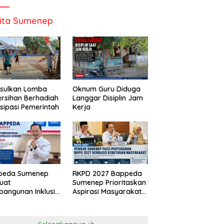
ita Sumenep
Usulkan Lomba
Oknum Guru Diduga
rsihan Berhadiah
Langgar Disiplin Jam
isipasi Pemerintah
Kerja
peda Sumenep
RKPD 2027 Bappeda
uat
Sumenep Prioritaskan
angunan Inklusif
Aspirasi Masyarakat
asis Gender Desa
Hingga Kepulauan