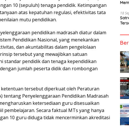
Mem
dengan 10 (sepuluh) tenaga pendidik. Ketimpangan
rtanyaan atas kepatuhan regulasi, efektivitas tata
18 S
Sat
 penilaian mutu pendidikan.
Ters
nyelenggaraan pendidikan madrasah diatur dalam
istem Pendidikan Nasional, yang menekankan
Ber
ektivitas, dan akuntabilitas dalam pengelolaan
Prinsip tersebut yang mewajibkan satuan
 standar pendidik dan tenaga kependidikan
 dengan jumlah peserta didik dan rombongan
ketentuan tersebut diperkuat oleh Peraturan
) tentang Penyelenggaraan Pendidikan Madrasah
mengharuskan ketersediaan guru disesuaikan
il pembelajaran. Secara faktual MTs yang hanya
ngan 10 guru diduga tidak mencerminkan akreditasi