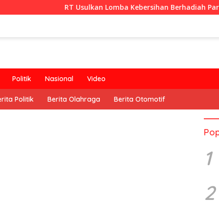
RT Usulkan Lomba Kebersihan Berhadiah Partisipasi Pemerint
Politik
Nasional
Video
rita Politik
Berita Olahraga
Berita Otomotif
Pop
1
2