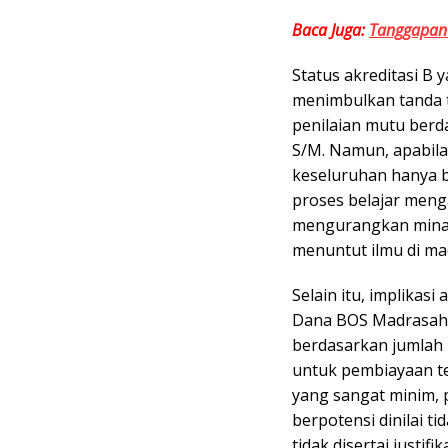
Baca Juga:
Tanggapan 
Status akreditasi B
menimbulkan tanda t
penilaian mutu berda
S/M. Namun, apabila
keseluruhan hanya b
proses belajar meng
mengurangkan mina
menuntut ilmu di ma
Selain itu, implikas
Dana BOS Madrasah. 
berdasarkan jumlah p
untuk pembiayaan t
yang sangat minim,
berpotensi dinilai t
tidak disertai justifi