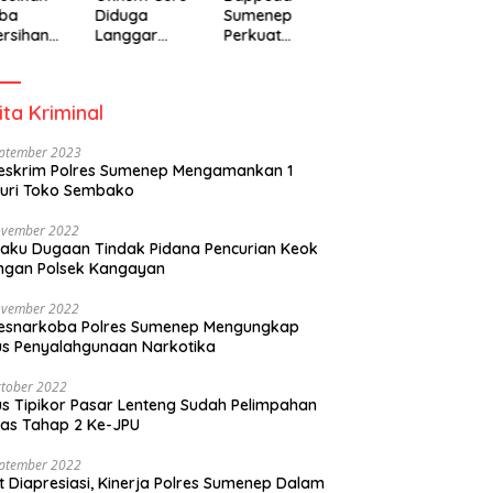
ba
Diduga
Sumenep
rsihan
Langgar
Perkuat
adiah
Disiplin Jam
Pembanguna
isipasi
Kerja
n Inklusif
rintah
Berbasis
ita Kriminal
Gender Desa
eptember 2023
eskrim Polres Sumenep Mengamankan 1
uri Toko Sembako
ovember 2022
laku Dugaan Tindak Pidana Pencurian Keok
ngan Polsek Kangayan
ovember 2022
resnarkoba Polres Sumenep Mengungkap
s Penyalahgunaan Narkotika
tober 2022
s Tipikor Pasar Lenteng Sudah Pelimpahan
as Tahap 2 Ke-JPU
eptember 2022
t Diapresiasi, Kinerja Polres Sumenep Dalam