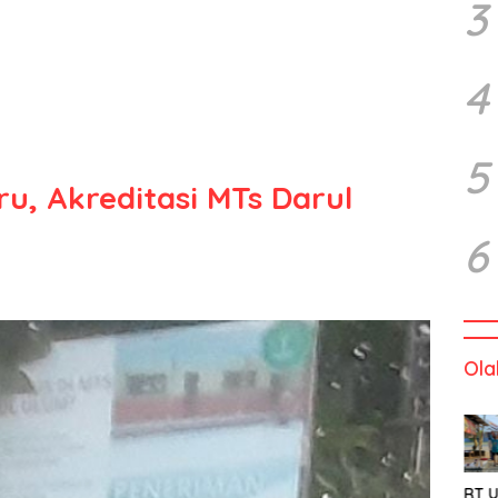
3
4
5
u, Akreditasi MTs Darul
6
Ola
RT U