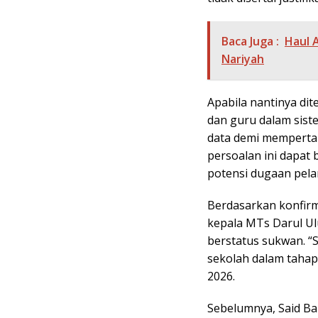
Baca Juga :
Haul 
Nariyah
Apabila nantinya di
dan guru dalam sist
data demi mempertah
persoalan ini dapat
potensi dugaan pel
Berdasarkan konfirm
kepala MTs Darul U
berstatus sukwan. “
sekolah dalam tahap 
2026.
Sebelumnya, Said Ba