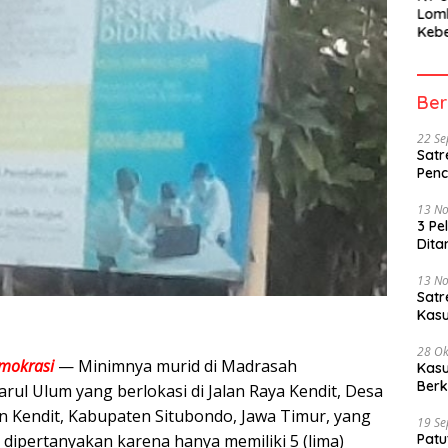
Lom
Kebe
Berh
Part
Peme
Ber
22 S
Satr
Penc
13 N
3 Pe
Dita
13 N
Sat
Kasu
28 Ok
mokrasi
— Minimnya murid di Madrasah
Kasu
Berk
rul Ulum yang berlokasi di Jalan Raya Kendit, Desa
 Kendit, Kabupaten Situbondo, Jawa Timur, yang
19 S
t dipertanyakan karena hanya memiliki 5 (lima)
Patu