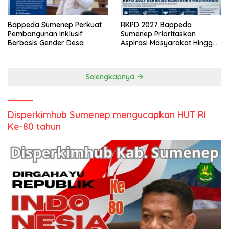
Bappeda Sumenep Perkuat
RKPD 2027 Bappeda
Pembangunan Inklusif
Sumenep Prioritaskan
Berbasis Gender Desa
Aspirasi Masyarakat Hingga
Kepulauan
Selengkapnya
Disperkimhub Sumenep mengucapkan HUT RI
Ke-80 tahun