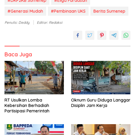
#DKP2KB Sumenep
#Ellya Fardasah
#Generasi Mudah
#Pembinaan UKS
Berita Sumenep
Penulis: Deddy
Editor: Redaksi
Baca Juga
RT Usulkan Lomba
Oknum Guru Diduga Langgar
Kebersihan Berhadiah
Disiplin Jam Kerja
Partisipasi Pemerintah