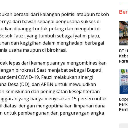
Ber
ukan berasal dari kalangan politisi ataupun tokoh
riernya dari bawah sebagai pengusaha sukses di
udian dipanggil untuk pulang dan mengabdi di
Sosok Fauzi, yang tumbuh sebagai yatim piatu,
han dan kegigihan dalam menghadapi berbagai
unia usaha maupun di birokrasi.
RT 
Kebe
Part
 tidak lepas dari kemampuannya mengombinasikan
dengan birokrasi. Saat menjabat sebagai Bupati
andemi COVID-19, Fauzi melakukan sinergi
ana Desa (DD), dan APBN untuk mewujudkan
n kemiskinan dan peningkatan kesejahteraan
anggaran yang hanya menyisakan 15 persen untuk
Bap
Perk
sil diatasi dengan mengoptimalkan limpahan dana
Pemb
an untuk pembangunan dan pengurangan angka
Berb