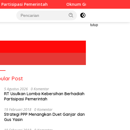
merintah
Oknum Guru Diduga Langgar Disiplin Jam Kerj
tutup
ular Post
5 Agustus 2026
0 Komentar
RT Usulkan Lomba Kebersihan Berhadiah
Partisipasi Pemerintah
19 Februari 2018
0 Komentar
Strategi PPP Menangkan Duet Ganjar dan
Gus Yasin