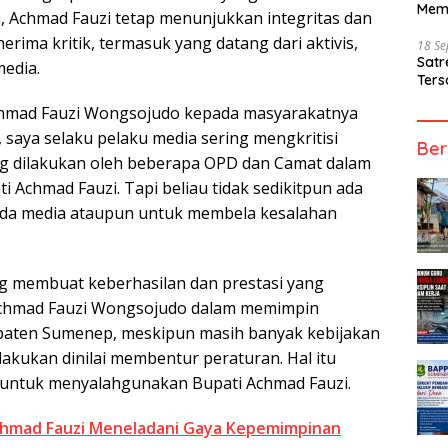
Mem
 Achmad Fauzi tetap menunjukkan integritas dan
rima kritik, termasuk yang datang dari aktivis,
18 S
Sat
edia.
Ters
chmad Fauzi Wongsojudo kepada masyarakatnya
, saya selaku pelaku media sering mengkritisi
Ber
ng dilakukan oleh beberapa OPD dan Camat dalam
 Achmad Fauzi. Tapi beliau tidak sedikitpun ada
ada media ataupun untuk membela kesalahan
ng membuat keberhasilan dan prestasi yang
 Achmad Fauzi Wongsojudo dalam memimpin
aten Sumenep, meskipun masih banyak kebijakan
akukan dinilai membentur peraturan. Hal itu
untuk menyalahgunakan Bupati Achmad Fauzi.
chmad Fauzi Meneladani Gaya Kepemimpinan