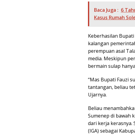
Baca Juga :
6 Tah
Kasus Rumah Sol
Keberhasilan Bupati
kalangan pemerintah,
perempuan asal Tal
media. Meskipun per
bermain sulap hanya
“Mas Bupati Fauzi 
tantangan, beliau t
Ujarnya.
Beliau menambahkan
Sumenep di bawah k
dari kerja kerasnya
(IGA) sebagai Kabupa