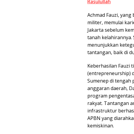
Rasulullah
Achmad Fauzi, yang b
militer, memulai ka
Jakarta sebelum kem
tanah kelahirannya. 
menunjukkan ketegu
tantangan, baik di d
Keberhasilan Fauzi
(entrepreneurship) 
Sumenep di tengah p
anggaran daerah, D
program pengentasa
rakyat. Tantangan 
infrastruktur berha
APBN yang diarahk
kemiskinan.