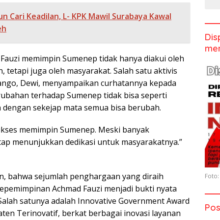
un Cari Keadilan, L- KPK Mawil Surabaya Kawal
eh
Dis
men
 Fauzi memimpin Sumenep tidak hanya diakui oleh
 tetapi juga oleh masyarakat. Salah satu aktivis
ango, Dewi, menyampaikan curhatannya kepada
ubahan terhadap Sumenep tidak bisa seperti
 dengan sekejap mata semua bisa berubah.
sukses memimpin Sumenep. Meski banyak
etap menunjukkan dedikasi untuk masyarakatnya.”
, bahwa sejumlah penghargaan yang diraih
Foto:
epemimpinan Achmad Fauzi menjadi bukti nyata
. Salah satunya adalah Innovative Government Award
Pos
ten Terinovatif, berkat berbagai inovasi layanan