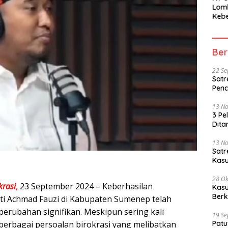
Lom
Kebe
Berh
Part
Peme
Ber
22 S
Satr
Penc
13 N
3 Pe
Dita
13 N
Sat
Kasu
28 Ok
rasi
,
23 September 2024 – Keberhasilan
Kasu
Berk
i Achmad Fauzi di Kabupaten Sumenep telah
rubahan signifikan. Meskipun sering kali
19 S
erbagai persoalan birokrasi yang melibatkan
Patu