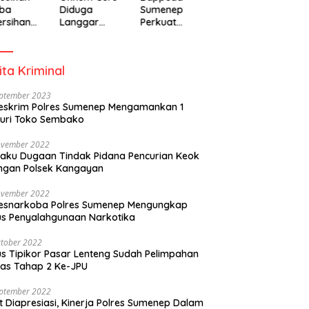
ba
Diduga
Sumenep
rsihan
Langgar
Perkuat
adiah
Disiplin Jam
Pembanguna
isipasi
Kerja
n Inklusif
rintah
Berbasis
ita Kriminal
Gender Desa
eptember 2023
eskrim Polres Sumenep Mengamankan 1
uri Toko Sembako
ovember 2022
laku Dugaan Tindak Pidana Pencurian Keok
ngan Polsek Kangayan
ovember 2022
resnarkoba Polres Sumenep Mengungkap
s Penyalahgunaan Narkotika
tober 2022
s Tipikor Pasar Lenteng Sudah Pelimpahan
as Tahap 2 Ke-JPU
eptember 2022
t Diapresiasi, Kinerja Polres Sumenep Dalam