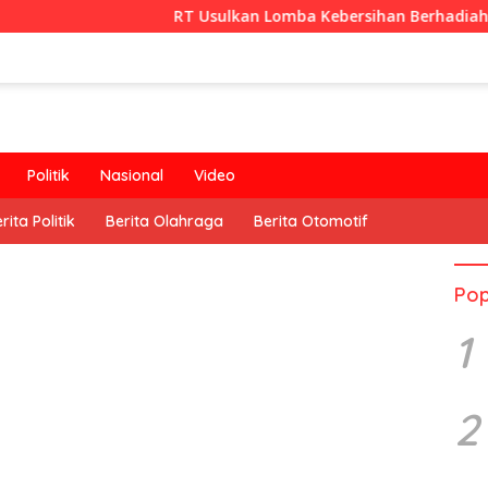
RT Usulkan Lomba Kebersihan Berhadiah Partisipasi Pe
Politik
Nasional
Video
rita Politik
Berita Olahraga
Berita Otomotif
Pop
1
2