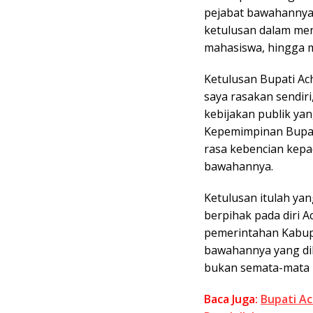
pejabat bawahannya,
ketulusan dalam mene
mahasiswa, hingga m
Ketulusan Bupati A
saya rasakan sendiri
kebijakan publik ya
Kepemimpinan Bupati
rasa kebencian kep
bawahannya.
Ketulusan itulah ya
berpihak pada diri
pemerintahan Kabup
bawahannya yang dil
bukan semata-mata 
Baca Juga:
Bupati A