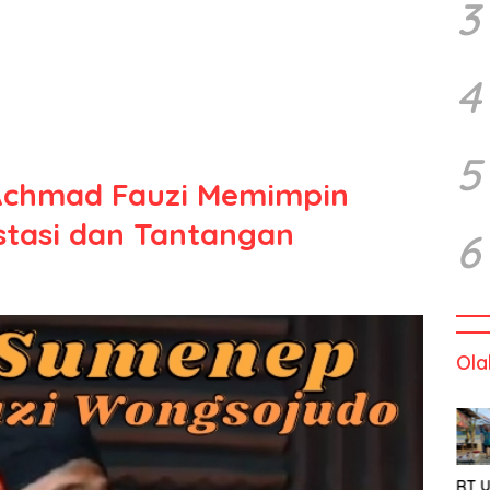
3
4
5
 Achmad Fauzi Memimpin
stasi dan Tantangan
6
Ola
RT U