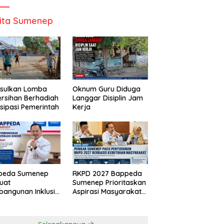
ita Sumenep
Usulkan Lomba
Oknum Guru Diduga
rsihan Berhadiah
Langgar Disiplin Jam
isipasi Pemerintah
Kerja
peda Sumenep
RKPD 2027 Bappeda
uat
Sumenep Prioritaskan
angunan Inklusif
Aspirasi Masyarakat
asis Gender Desa
Hingga Kepulauan