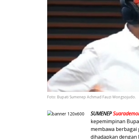
Foto: Bupati Sumenep Achmad Fauzi Wongsojudo.
SUMENEP
Suarademok
kepemimpinan Bupat
membawa berbagai pe
dihadapkan dengan b