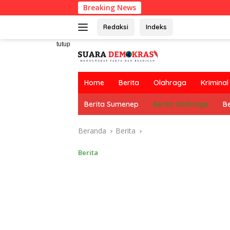
Langsung
Breaking News
ke
konten
Redaksi
Indeks
tutup
Home
Berita
Olahraga
Kriminal
Berita Sumenep
Berita Olahraga
Be
Beranda
Berita
Berita