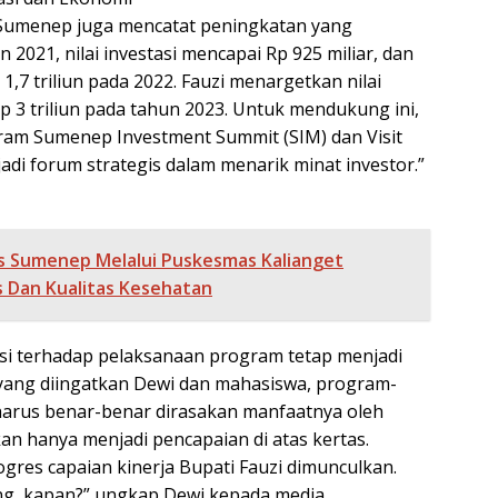
, Sumenep juga mencatat peningkatan yang
n 2021, nilai investasi mencapai Rp 925 miliar, dan
1,7 triliun pada 2022. Fauzi menargetkan nilai
p 3 triliun pada tahun 2023. Untuk mendukung ini,
gram Sumenep Investment Summit (SIM) dan Visit
di forum strategis dalam menarik minat investor.”
s Sumenep Melalui Puskesmas Kalianget
 Dan Kualitas Kesehatan
asi terhadap pelaksanaan program tetap menjadi
i yang diingatkan Dewi dan mahasiswa, program-
arus benar-benar dirasakan manfaatnya oleh
an hanya menjadi pencapaian di atas kertas.
gres capaian kinerja Bupati Fauzi dimunculkan.
g, kapan?” ungkap Dewi kepada media.