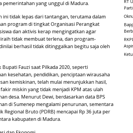
RT U
ola pemerintahan yang unggul di Madura.
Part
Oknu
ini tidak lepas dari tantangan, terutama dalam
n program di tingkat Organisasi Perangkat
Bapp
Berb
iswa dan aktivis kerap mengingatkan agar
raih tidak membuat terlena, dan program-
RKPD
Aspi
nilai berhasil tidak ditinggalkan begitu saja oleh
Ketu
k Bupati Fauzi saat Pilkada 2020, seperti
an kesehatan, pendidikan, penciptaan wirausaha
asan kemiskinan, telah mulai menunjukkan hasil,
fakir miskin yang tidak menjadi KPM atas ulah
han desa. Menurut Dewi, berdasarkan data BPS
inan di Sumenep mengalami penurunan, sementara
 Regional Bruto (PDRB) mencapai Rp 36 juta per
 antara kabupaten di Madura.
asi dan Ekonomi