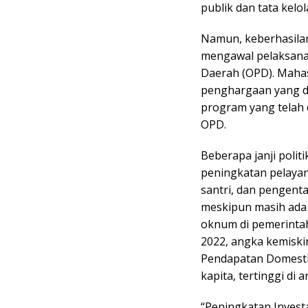
publik dan tata kel
Namun, keberhasilan 
mengawal pelaksanaa
Daerah (OPD). Mahas
penghargaan yang di
program yang telah di
OPD.
Beberapa janji politi
peningkatan pelayan
santri, dan pengent
meskipun masih ada 
oknum di pemerinta
2022, angka kemisk
Pendapatan Domestik
kapita, tertinggi di
“Peningkatan Invest