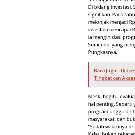
Di bidang investasi
signifikan. Pada tahu
melonjak menjadi Rp 
investasi mencapai R
ia menginisiasi pro
Sumenep, yang menja
Pungkasnya.
Baca Juga :
Dinke
Tingkatkan Akses
Meski begitu, evalu
hal penting. Sepert
program unggulan h
masyarakat, dan buk
“Sudah waktunya pro
Kalau bukan sekaran