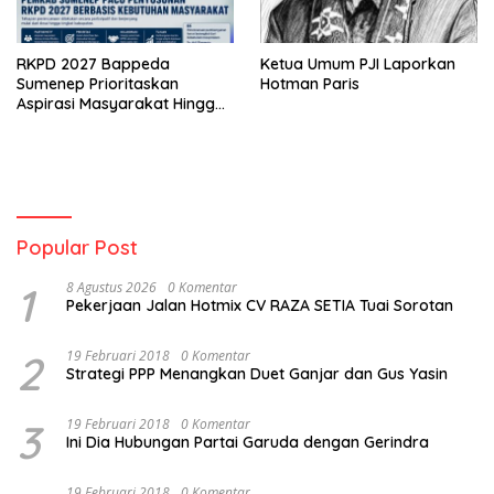
RKPD 2027 Bappeda
Ketua Umum PJI Laporkan
Sumenep Prioritaskan
Hotman Paris
Aspirasi Masyarakat Hingga
Kepulauan
Popular Post
1
8 Agustus 2026
0 Komentar
Pekerjaan Jalan Hotmix CV RAZA SETIA Tuai Sorotan
2
19 Februari 2018
0 Komentar
Strategi PPP Menangkan Duet Ganjar dan Gus Yasin
3
19 Februari 2018
0 Komentar
Ini Dia Hubungan Partai Garuda dengan Gerindra
19 Februari 2018
0 Komentar