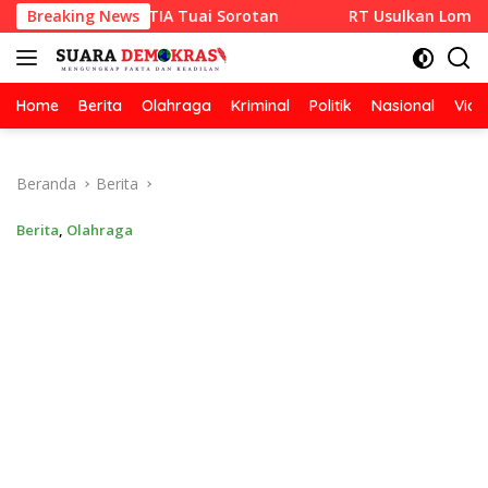
Langsung
RAZA SETIA Tuai Sorotan
Breaking News
RT Usulkan Lomba Kebersihan 
ke
konten
Home
Berita
Olahraga
Kriminal
Politik
Nasional
Vide
Beranda
Berita
Berita
,
Olahraga