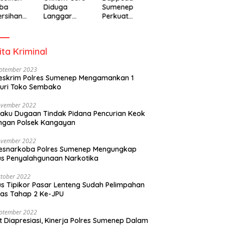
ba
Diduga
Sumenep
rsihan
Langgar
Perkuat
adiah
Disiplin Jam
Pembanguna
isipasi
Kerja
n Inklusif
rintah
Berbasis
ita Kriminal
Gender Desa
eptember 2023
eskrim Polres Sumenep Mengamankan 1
uri Toko Sembako
ovember 2022
laku Dugaan Tindak Pidana Pencurian Keok
ngan Polsek Kangayan
ovember 2022
resnarkoba Polres Sumenep Mengungkap
s Penyalahgunaan Narkotika
tober 2022
s Tipikor Pasar Lenteng Sudah Pelimpahan
as Tahap 2 Ke-JPU
eptember 2022
t Diapresiasi, Kinerja Polres Sumenep Dalam