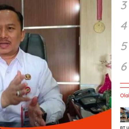
3
4
5
6
Ola
RT U