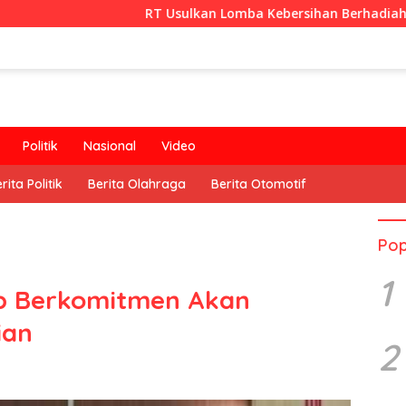
RT Usulkan Lomba Kebersihan Berhadiah Partisipasi Peme
Politik
Nasional
Video
rita Politik
Berita Olahraga
Berita Otomotif
Pop
1
p Berkomitmen Akan
ian
2