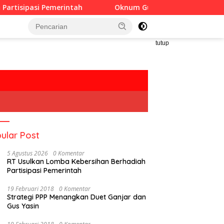
rintah
Oknum Guru Diduga Langgar Disiplin Jam Kerja
tutup
ular Post
5 Agustus 2026
0 Komentar
RT Usulkan Lomba Kebersihan Berhadiah
Partisipasi Pemerintah
19 Februari 2018
0 Komentar
Strategi PPP Menangkan Duet Ganjar dan
Gus Yasin