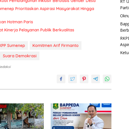
uat Pembangunan Inklusif Berbasis Gender Desa
RT U
Part
menep Prioritaskan Aspirasi Masyarakat Hingga
Oknu
kan Hotman Paris
Bapp
Berb
at Kinerja Pelayanan Publik Berkualitas
RKPD
Aspi
KPP Sumenep
Komitmen Arif Firmanto
Ketu
Suara Demokrasi
Redaksi