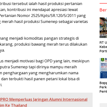
tribusi tersebut ialah hasil produksi pertanian
n, kontribusi ini mendapat apresiasi lewat
Ber
Pertanian Nomor 2525/Kpts/SR.120/5/2011 yang
merah hasil produksi Sumenep sebagai varietas
ng menjadi komoditas pangan strategis di
RT 
karang, produksi bawang merah terus dilakukan
Kebe
ya.
Part
us menjadi motivasi bagi OPD yang lain, meskipun
 putra Sumenep tapi dirinya mampu meraih
dan penghargaan yang mengharumkan nama
n terbukti hasil panen petani lokal bisa di
Bap
i.
Perk
Pemb
Berb
PRO Memperluas Jaringan Alumni Internasional
rim Ke Thailand