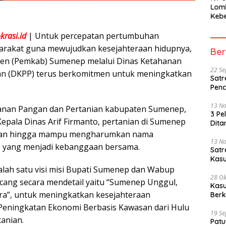
Lom
Kebe
Berh
Part
rasi.id
| Untuk percepatan pertumbuhan
Peme
rakat guna mewujudkan kesejahteraan hidupnya,
Ber
en (Pemkab) Sumenep melalui Dinas Ketahanan
22 S
an (DKPP) terus berkomitmen untuk meningkatkan
Satr
Penc
13 N
hanan Pangan dan Pertanian kabupaten Sumenep,
3 Pe
Kepala Dinas Arif Firmanto, pertanian di Sumenep
Dita
atan hingga mampu mengharumkan nama
13 N
yang menjadi kebanggaan bersama.
Sat
Kasu
alah satu visi misi Bupati Sumenep dan Wabup
28 Ok
ang secara mendetail yaitu “Sumenep Unggul,
Kasu
era”, untuk meningkatkan kesejahteraan
Berk
Peningkatan Ekonomi Berbasis Kawasan dari Hulu
19 S
tanian.
Patu