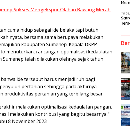
Mem
enep Sukses Mengekspor Olahan Bawang Merah
18 S
Sat
Ters
an cuma hidup sebagai ide belaka tapi butuh
gkah nyata, bersama sama berupaya melakukan
Ber
emajukan kabupaten Sumenep. Kepala DKPP
to menuturkan, rancangan optimalisasi kedaulatan
 Sumenep telah dilakukan olehnya sejak tahun
bahwa ide tersebut harus menjadi ruh bagi
 penyuluh pertanian sehingga pada akhirnya
produktivitas pertanian yang terbilang besar.
terakhir melakukan optimalisasi kedaulatan pangan,
sil melakukan kontribusi yang begitu besarnya,”
 Rabu 8 November 2023.