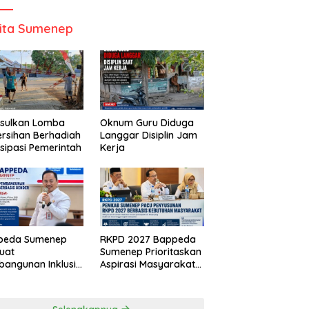
ita Sumenep
Usulkan Lomba
Oknum Guru Diduga
rsihan Berhadiah
Langgar Disiplin Jam
isipasi Pemerintah
Kerja
peda Sumenep
RKPD 2027 Bappeda
uat
Sumenep Prioritaskan
angunan Inklusif
Aspirasi Masyarakat
asis Gender Desa
Hingga Kepulauan