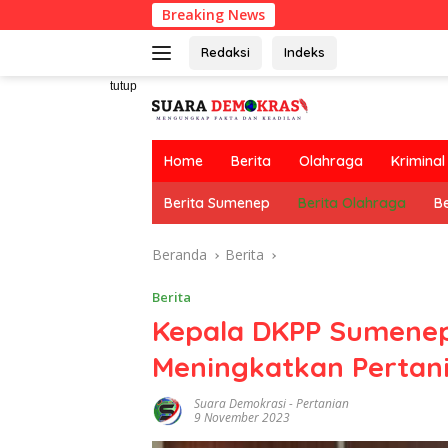
Langsung
Breaking News
ke
konten
Redaksi
Indeks
tutup
Home
Berita
Olahraga
Kriminal
Berita Sumenep
Berita Olahraga
Be
Beranda
Berita
Berita
Kepala DKPP Sumene
Meningkatkan Pertan
Suara Demokrasi
-
Pertanian
9 November 2023