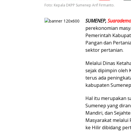
Foto: Kepala DKPP Sumenep Arif Firmanto.
SUMENEP,
Suarademok
perekonomian masya
Pemerintah Kabupat
Pangan dan Pertani
sektor pertanian.
Melalui Dinas Keta
sejak dipimpin oleh 
terus ada peningk
kabupaten Sumenep 
Hal itu merupakan s
Sumenep yang diranc
Mandiri, dan Sejaht
Masyarakat melalui 
ke Hilir dibidang per