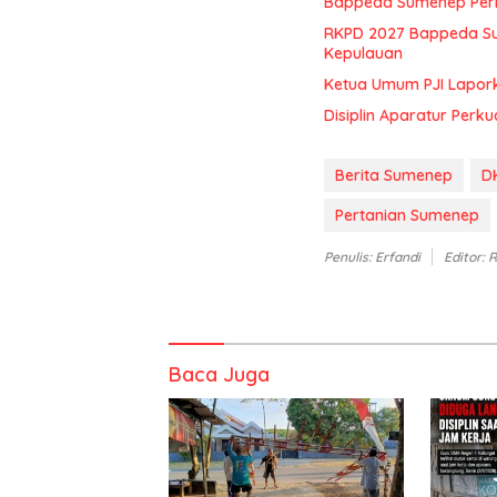
Bappeda Sumenep Perk
RKPD 2027 Bappeda Su
Kepulauan
Ketua Umum PJI Lapor
Disiplin Aparatur Perku
Berita Sumenep
D
Pertanian Sumenep
Penulis: Erfandi
Editor: 
Baca Juga