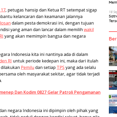
Mem
 17
, petugas hansip dan Ketua RT setempat sigap
18 S
antu kelancaran dan keamanan jalannya
Sat
Ters
losan
dalam pesta demokrasi ini, dengan tujuan
ondisi yang aman dan lancar dalam memilih
wakil
RI
yang akan memimpin bangsa dan negara
Ber
ara Indonesia kita ini nantinya ada di dalam
den RI
untuk periode kedepan ini, maka dari itulah
i dilakukan
Pemilu
dan setiap
TPS
yang ada selalu
bersama oleh masyarakat sekitar, agar tidak terjadi
.
umenep Dan Kodim 0827 Gelar Patroli Pengamanan
dan negara Indonesia ini dipimpin oleh pihak yang