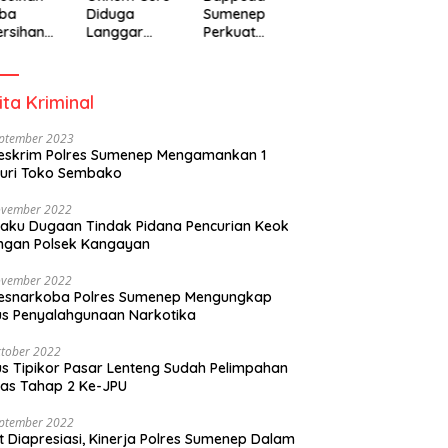
ba
Diduga
Sumenep
rsihan
Langgar
Perkuat
adiah
Disiplin Jam
Pembanguna
isipasi
Kerja
n Inklusif
rintah
Berbasis
ita Kriminal
Gender Desa
eptember 2023
eskrim Polres Sumenep Mengamankan 1
uri Toko Sembako
ovember 2022
laku Dugaan Tindak Pidana Pencurian Keok
ngan Polsek Kangayan
ovember 2022
resnarkoba Polres Sumenep Mengungkap
s Penyalahgunaan Narkotika
tober 2022
s Tipikor Pasar Lenteng Sudah Pelimpahan
as Tahap 2 Ke-JPU
eptember 2022
t Diapresiasi, Kinerja Polres Sumenep Dalam