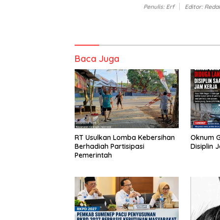
Penulis: Erf
Editor: Reda
Baca Juga
RT Usulkan Lomba Kebersihan
Oknum G
Berhadiah Partisipasi
Disiplin 
Pemerintah