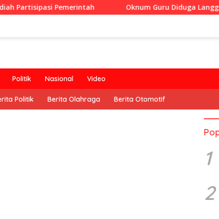
si Pemerintah
Oknum Guru Diduga Langgar Disiplin Jam
Politik
Nasional
Video
rita Politik
Berita Olahraga
Berita Otomotif
Pop
1
2