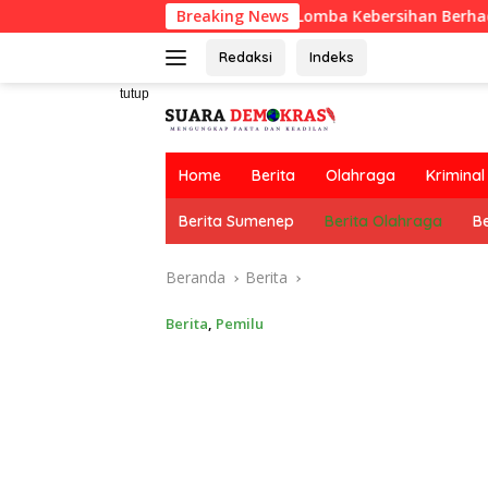
Langsung
RT Usulkan Lomba Kebersihan Berhadiah Partisipa
Breaking News
ke
konten
Redaksi
Indeks
tutup
Home
Berita
Olahraga
Kriminal
Berita Sumenep
Berita Olahraga
Be
Beranda
Berita
Berita
,
Pemilu