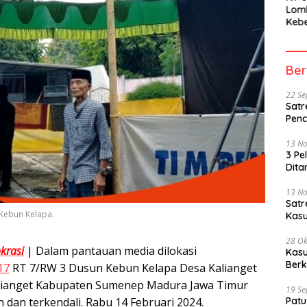
Lom
Kebe
Berh
Part
Peme
Ber
22 S
Satr
Penc
13 N
3 Pe
Dita
13 N
Sat
 Kebun Kelapa.
Kasu
28 Ok
krasi
| Dalam pantauan media dilokasi
Kasu
Berk
17
RT 7/RW 3 Dusun Kebun Kelapa Desa Kalianget
lianget Kabupaten Sumenep Madura Jawa Timur
19 S
n dan terkendali. Rabu 14 Februari 2024.
Patu