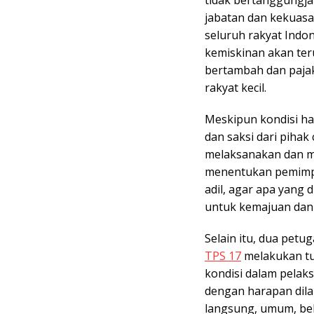
tidak bertanggungjaw
jabatan dan kekuasa
seluruh rakyat Indon
kemiskinan akan te
bertambah dan paja
rakyat kecil.
Meskipun kondisi ha
dan saksi dari pihak
melaksanakan dan m
menentukan pemimpi
adil, agar apa yang 
untuk kemajuan dan
Selain itu, dua petug
TPS 17
melakukan tu
kondisi dalam pela
dengan harapan dila
langsung, umum, beba