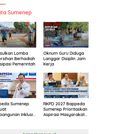
ita Sumenep
Usulkan Lomba
Oknum Guru Diduga
rsihan Berhadiah
Langgar Disiplin Jam
isipasi Pemerintah
Kerja
peda Sumenep
RKPD 2027 Bappeda
uat
Sumenep Prioritaskan
angunan Inklusif
Aspirasi Masyarakat
asis Gender Desa
Hingga Kepulauan