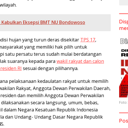
wilayah.
Dis
 Kabulkan Eksepsi BMT NU Bondowoso
men
isi hujan yang turun deras disekitar
TPS 17
,
i masyarakat yang memiliki hak pilih untuk
tapi satu persatu terus sudah mulai berdatangan
ak suaranya kepada para
wakil rakyat dan calon
residen RI
sesuai dengan pilihannya.
ana pelaksanaan kedaulatan rakyat untuk memilih
akilan Rakyat, Anggota Dewan Perwakilan Daerah,
Presiden dan memilih Anggota Dewan Perwakilan
 dilaksanakan secara langsung, umum, bebas,
Foto:
adil dalam Negara Kesatuan Republik Indonesia
ila dan Undang- Undang Dasar Negara Republik
Pos
5.