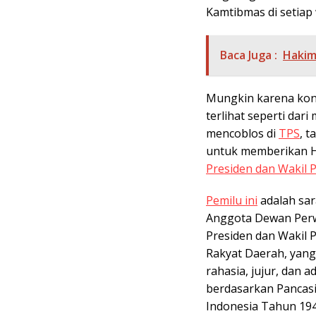
Kamtibmas di setiap 
Baca Juga :
Hakim
Mungkin karena kond
terlihat seperti dar
mencoblos di
TPS
, 
untuk memberikan H
Presiden dan Wakil P
Pemilu ini
adalah sar
Anggota Dewan Perw
Presiden dan Wakil 
Rakyat Daerah, yang
rahasia, jujur, dan 
berdasarkan Pancas
Indonesia Tahun 194