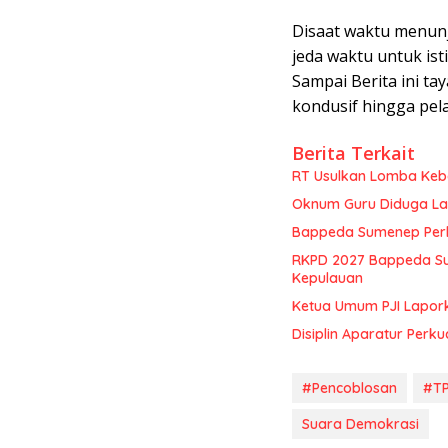
Disaat waktu menunj
jeda waktu untuk is
Sampai Berita ini ta
kondusif hingga pel
Berita Terkait
RT Usulkan Lomba Kebe
Oknum Guru Diduga Lan
Bappeda Sumenep Perk
RKPD 2027 Bappeda Su
Kepulauan
Ketua Umum PJI Lapor
Disiplin Aparatur Perku
#Pencoblosan
#TP
Suara Demokrasi