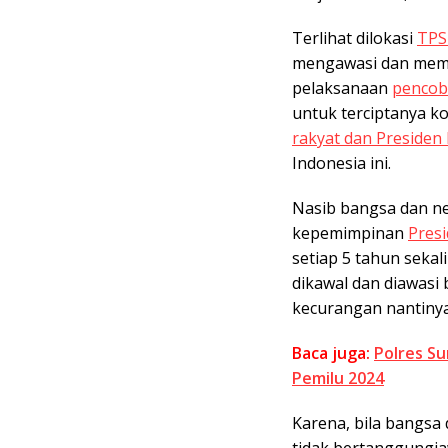
Terlihat dilokasi
TPS
mengawasi dan memb
pelaksanaan
pencob
untuk terciptanya k
rakyat dan Presiden 
Indonesia ini.
Nasib bangsa dan neg
kepemimpinan
Presi
setiap 5 tahun sekal
dikawal dan diawasi 
kecurangan nantinya
Baca juga:
Polres S
Pemilu 2024
Karena, bila bangsa 