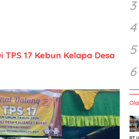
3
4
5
Di TPS 17 Kebun Kelapa Desa
6
Ola
RT U