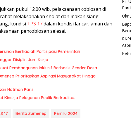
RT U
Part
ukkan pukul 12.00 wib, pelaksanaan coblosan di
Oknu
tirahat melaksanakan sholat dan makan siang.
yang, kondisi
TPS 17
dalam kondisi lancar, aman dan
Bapp
Berb
aksanaan pencoblosan selesai.
RKPD
Aspi
rsihan Berhadiah Partisipasi Pemerintah
Ketu
ggar Disiplin Jam Kerja
uat Pembangunan Inklusif Berbasis Gender Desa
menep Prioritaskan Aspirasi Masyarakat Hingga
kan Hotman Paris
at Kinerja Pelayanan Publik Berkualitas
S 17
Berita Sumenep
Pemilu 2024