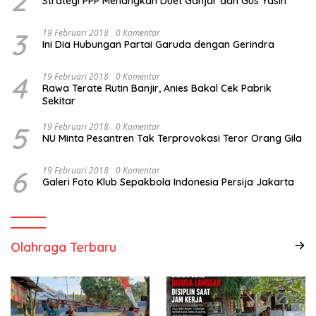
2
Strategi PPP Menangkan Duet Ganjar dan Gus Yasin
3
19 Februari 2018
0 Komentar
Ini Dia Hubungan Partai Garuda dengan Gerindra
4
19 Februari 2018
0 Komentar
Rawa Terate Rutin Banjir, Anies Bakal Cek Pabrik
Sekitar
5
19 Februari 2018
0 Komentar
NU Minta Pesantren Tak Terprovokasi Teror Orang Gila
6
19 Februari 2018
0 Komentar
Galeri Foto Klub Sepakbola Indonesia Persija Jakarta
Olahraga Terbaru