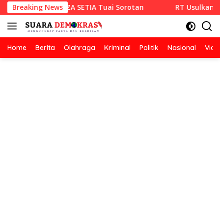
Langsung
Hotmix CV RAZA SETIA Tuai Sorotan
Breaking News
RT Usulkan Lomba K
ke
konten
Home
Berita
Olahraga
Kriminal
Politik
Nasional
Vide