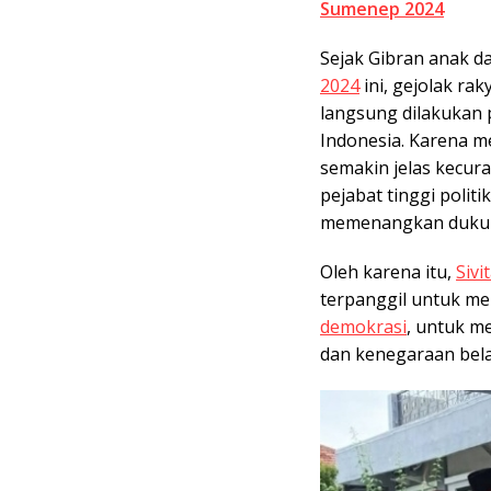
Sumenep 2024
Sejak Gibran anak d
2024
ini, gejolak rak
langsung dilakukan
Indonesia. Karena m
semakin jelas kecur
pejabat tinggi polit
memenangkan duku
Oleh karena itu,
Sivi
terpanggil untuk m
demokrasi
, untuk 
dan kenegaraan bela