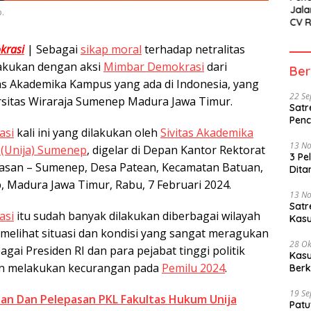
Jala
.
CV 
SETI
Sor
krasi
| Sebagai
sikap moral
terhadap netralitas
ilakukan dengan aksi
Mimbar Demokrasi
dari
Ber
tas Akademika Kampus yang ada di Indonesia, yang
22 S
rsitas Wiraraja Sumenep Madura Jawa Timur.
Satr
Penc
asi
kali ini yang dilakukan oleh
Sivitas Akademika
13 N
a (Unija) Sumenep
, digelar di Depan Kantor Rektorat
3 Pe
ekasan – Sumenep, Desa Patean, Kecamatan Batuan,
Dita
Madura Jawa Timur, Rabu, 7 Februari 2024.
13 N
Sat
asi
itu sudah banyak dilakukan diberbagai wilayah
Kasu
 melihat situasi dan kondisi yang sangat meragukan
28 Ok
agai Presiden RI dan para pejabat tinggi politik
Kasu
n melakukan kecurangan pada
Pemilu 2024
.
Berk
19 S
an Dan Pelepasan PKL Fakultas Hukum Unija
Patu