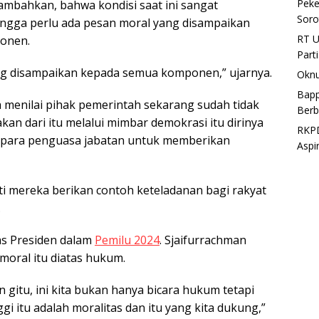
Peke
mbahkan, bahwa kondisi saat ini sangat
Soro
ngga perlu ada pesan moral yang disampaikan
RT U
onen.
Part
ng disampaikan kepada semua komponen,” ujarnya.
Oknu
Bapp
a menilai pihak pemerintah sekarang sudah tidak
Berb
akan dari itu melalui mimbar demokrasi itu dirinya
RKPD
i para penguasa jabatan untuk memberikan
Aspi
i mereka berikan contoh keteladanan bagi rakyat
.
tas Presiden dalam
Pemilu 2024
. Sjaifurrachman
oral itu diatas hukum.
gitu, ini kita bukan hanya bicara hukum tetapi
gi itu adalah moralitas dan itu yang kita dukung,”