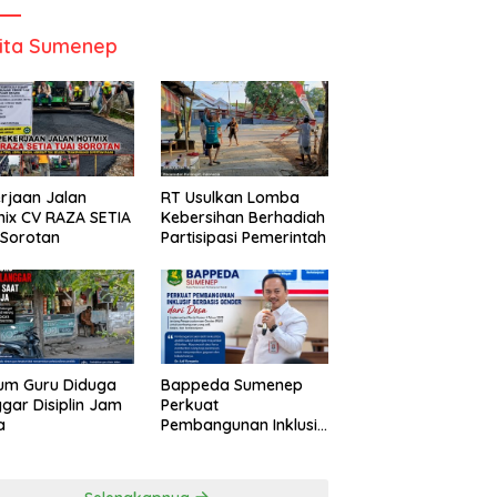
ita Sumenep
rjaan Jalan
RT Usulkan Lomba
ix CV RAZA SETIA
Kebersihan Berhadiah
 Sorotan
Partisipasi Pemerintah
um Guru Diduga
Bappeda Sumenep
gar Disiplin Jam
Perkuat
a
Pembangunan Inklusif
Berbasis Gender Desa