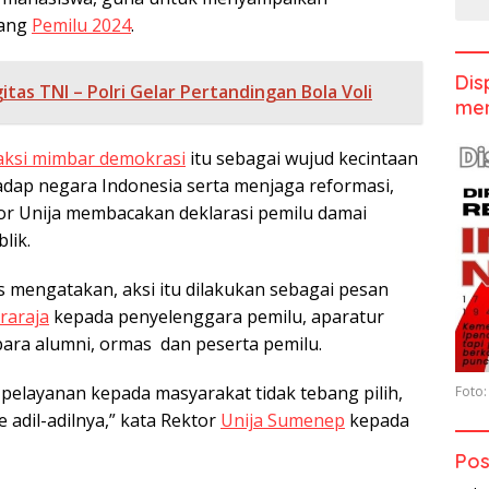
lang
Pemilu 2024
.
Dis
itas TNI – Polri Gelar Pertandingan Bola Voli
men
aksi mimbar demokrasi
itu sebagai wujud kecintaan
dap negara Indonesia serta menjaga reformasi,
or Unija membacakan deklarasi pemilu damai
lik.
s mengatakan, aksi itu dilakukan sebagai pesan
raraja
kepada penyelenggara pemilu, aparatur
ara alumni, ormas dan peserta pemilu.
 pelayanan kepada masyarakat tidak tebang pilih,
Foto:
adil-adilnya,” kata Rektor
Unija Sumenep
kepada
Pos