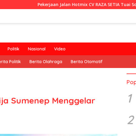
ekerjaan Jalan Hotmix CV RAZA SETIA Tuai Sorotan
RT 
Politik
Nasional
Video
rita Politik
Berita Olahraga
Berita Otomotif
Pop
1
nija Sumenep Menggelar
2