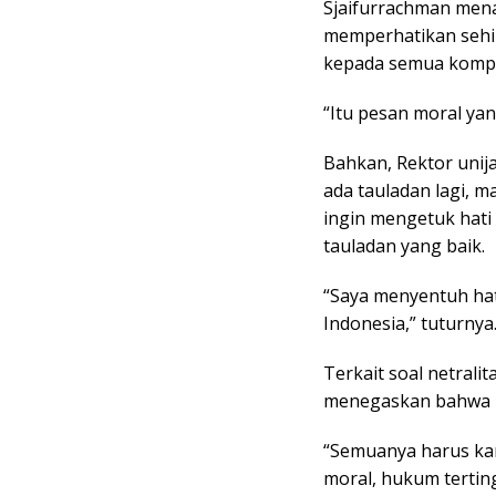
Sjaifurrachman mena
memperhatikan sehi
kepada semua komp
“Itu pesan moral ya
Bahkan, Rektor unij
ada tauladan lagi, m
ingin mengetuk hat
tauladan yang baik.
“Saya menyentuh hat
Indonesia,” tuturnya
Terkait soal netrali
menegaskan bahwa m
“Semuanya harus kan 
moral, hukum terting