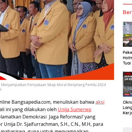
Ber
Peke
Hotm
Tuai
p Menyampaikan Pernyataan Sikap Moral Menjelang Pemilu 2024
i.
 online Bangsapedia.com, menuliskan bahwa
aksi
Okn
Lang
ali ini yang dilakukan oleh
Unija Sumenep
Kerj
lamatkan Demokrasi Jaga Reformasi’ yang
 Unija Dr. Sjaifurrachman, S.H., C.N., M.H, para
 mahasiswa, guna untuk menyampaikan