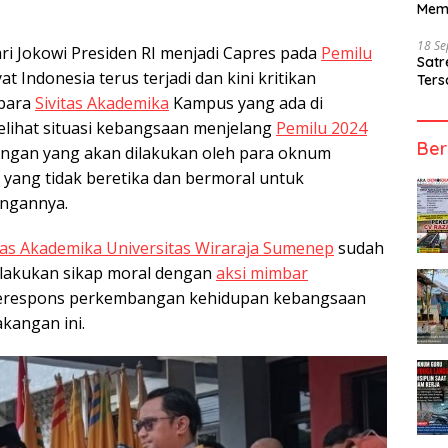
Mem
18 S
ari Jokowi Presiden RI menjadi Capres pada
Pemilu
Sat
yat Indonesia terus terjadi dan kini kritikan
Ters
 para
Sivitas Akademika
Kampus yang ada di
elihat situasi kebangsaan menjelang
Pemilu 2024
Ber
angan yang akan dilakukan oleh para oknum
ik yang tidak beretika dan bermoral untuk
ngannya.
tas Akademika Universitas Wiraraja Sumenep
sudah
elakukan sikap moral dengan
aksi mimbar
merespons perkembangan kehidupan kebangsaan
kangan ini.