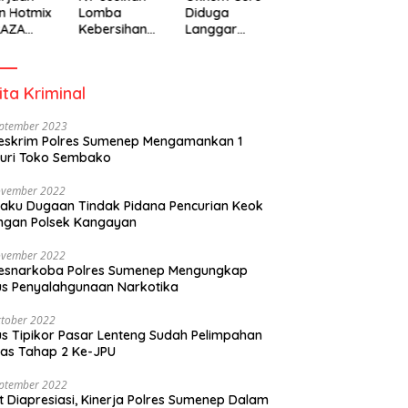
n Hotmix
Lomba
Diduga
RAZA
Kebersihan
Langgar
A Tuai
Berhadiah
Disiplin Jam
otan
Partisipasi
Kerja
Pemerintah
ita Kriminal
eptember 2023
eskrim Polres Sumenep Mengamankan 1
uri Toko Sembako
ovember 2022
laku Dugaan Tindak Pidana Pencurian Keok
ngan Polsek Kangayan
ovember 2022
resnarkoba Polres Sumenep Mengungkap
s Penyalahgunaan Narkotika
tober 2022
s Tipikor Pasar Lenteng Sudah Pelimpahan
as Tahap 2 Ke-JPU
eptember 2022
t Diapresiasi, Kinerja Polres Sumenep Dalam