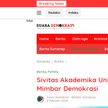
Langsung
Breaking News
P
ke
konten
Redaksi
Indeks
tutup
Home
Berita
Olahraga
Kriminal
Berita Sumenep
Berita Olahraga
Be
Beranda
Berita
Berita
,
Pemilu
Sivitas Akademika U
Mimbar Demokrasi
Suara Demokrasi
-
Mimbar Demokrasi
8 Februari 2024