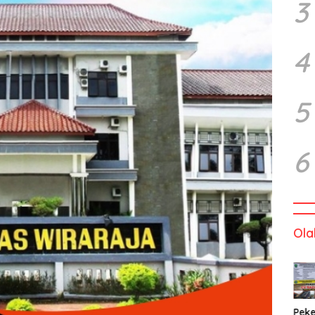
3
4
5
6
Ola
Peke