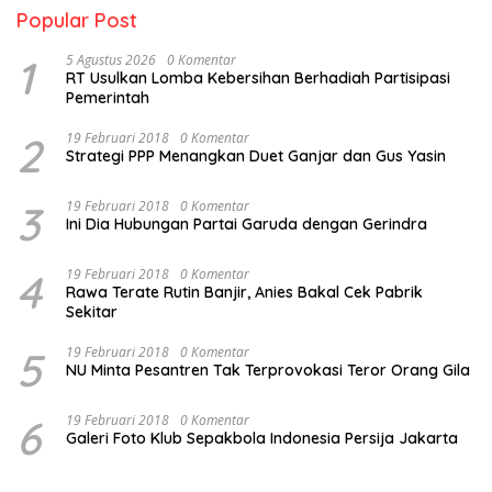
Popular Post
1
5 Agustus 2026
0 Komentar
RT Usulkan Lomba Kebersihan Berhadiah Partisipasi
Pemerintah
2
19 Februari 2018
0 Komentar
Strategi PPP Menangkan Duet Ganjar dan Gus Yasin
3
19 Februari 2018
0 Komentar
Ini Dia Hubungan Partai Garuda dengan Gerindra
4
19 Februari 2018
0 Komentar
Rawa Terate Rutin Banjir, Anies Bakal Cek Pabrik
Sekitar
5
19 Februari 2018
0 Komentar
NU Minta Pesantren Tak Terprovokasi Teror Orang Gila
6
19 Februari 2018
0 Komentar
Galeri Foto Klub Sepakbola Indonesia Persija Jakarta