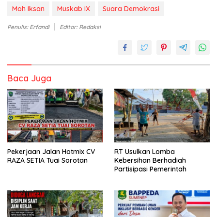
Moh Iksan
Muskab IX
Suara Demokrasi
Penulis: Erfandi
Editor: Redaksi
Baca Juga
Pekerjaan Jalan Hotmix CV
RT Usulkan Lomba
RAZA SETIA Tuai Sorotan
Kebersihan Berhadiah
Partisipasi Pemerintah