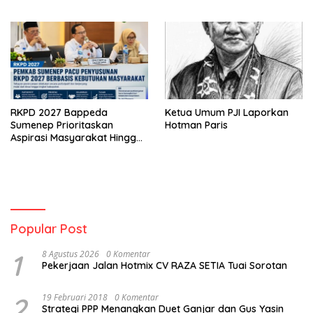
RKPD 2027 Bappeda
Ketua Umum PJI Laporkan
Sumenep Prioritaskan
Hotman Paris
Aspirasi Masyarakat Hingga
Kepulauan
Popular Post
1
8 Agustus 2026
0 Komentar
Pekerjaan Jalan Hotmix CV RAZA SETIA Tuai Sorotan
2
19 Februari 2018
0 Komentar
Strategi PPP Menangkan Duet Ganjar dan Gus Yasin