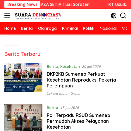
Langsung
an Hotmix CV RAZA SETIA Tuai Sorotan
Breaking News
RT Usulkan Lomb
ke
konten
Home
Berita
Olahraga
Kriminal
Politik
Nasional
Vide
Suara
Berita Terbaru
demokrasi
Berita
,
Kesehatan
20 Juli 2026
DKP2KB Sumenep Perkuat
Kesehatan Reproduksi Pekerja
Perempuan
Cek Kesehatan Gratis
Berita
15 Juli 2026
Poli Terpadu RSUD Sumenep
Permudah Akses Pelayanan
Kesehatan