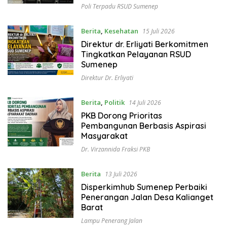
Poli Terpadu RSUD Sumenep
Berita
,
Kesehatan
15 Juli 2026
Direktur dr. Erliyati Berkomitmen
Tingkatkan Pelayanan RSUD
Sumenep
Direktur Dr. Erliyati
Berita
,
Politik
14 Juli 2026
PKB Dorong Prioritas
Pembangunan Berbasis Aspirasi
Masyarakat
Dr. Virzannida Fraksi PKB
Berita
13 Juli 2026
Disperkimhub Sumenep Perbaiki
Penerangan Jalan Desa Kalianget
Barat
Lampu Penerang Jalan