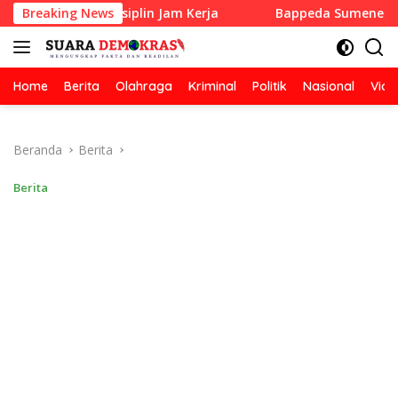
Langsung
ggar Disiplin Jam Kerja
Breaking News
Bappeda Sumenep Perkuat Pem
ke
konten
Home
Berita
Olahraga
Kriminal
Politik
Nasional
Vide
Beranda
Berita
Berita