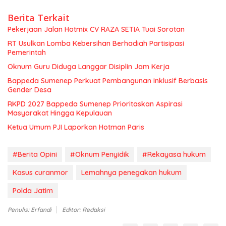
Berita Terkait
Pekerjaan Jalan Hotmix CV RAZA SETIA Tuai Sorotan
RT Usulkan Lomba Kebersihan Berhadiah Partisipasi
Pemerintah
Oknum Guru Diduga Langgar Disiplin Jam Kerja
Bappeda Sumenep Perkuat Pembangunan Inklusif Berbasis
Gender Desa
RKPD 2027 Bappeda Sumenep Prioritaskan Aspirasi
Masyarakat Hingga Kepulauan
Ketua Umum PJI Laporkan Hotman Paris
#Berita Opini
#Oknum Penyidik
#Rekayasa hukum
Kasus curanmor
Lemahnya penegakan hukum
Polda Jatim
Penulis: Erfandi
Editor: Redaksi