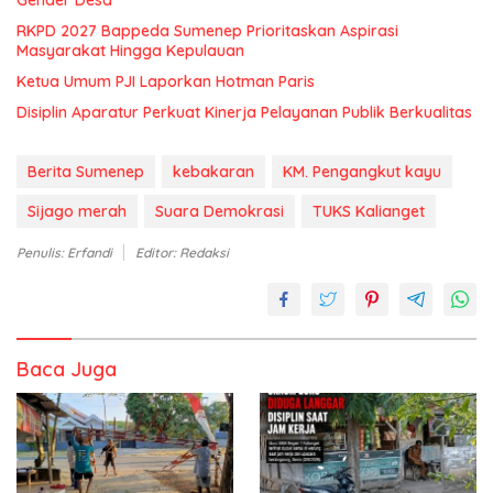
Gender Desa
RKPD 2027 Bappeda Sumenep Prioritaskan Aspirasi
Masyarakat Hingga Kepulauan
Ketua Umum PJI Laporkan Hotman Paris
Disiplin Aparatur Perkuat Kinerja Pelayanan Publik Berkualitas
Berita Sumenep
kebakaran
KM. Pengangkut kayu
Sijago merah
Suara Demokrasi
TUKS Kalianget
Penulis: Erfandi
Editor: Redaksi
Baca Juga