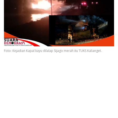
Foto: Kejadian Kapal kayu dilalap Sijago merah itu TUKS Kalianget.