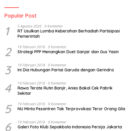
Popular Post
1
5 Agustus 2026
0 Komentar
RT Usulkan Lomba Kebersihan Berhadiah Partisipasi
Pemerintah
2
19 Februari 2018
0 Komentar
Strategi PPP Menangkan Duet Ganjar dan Gus Yasin
3
19 Februari 2018
0 Komentar
Ini Dia Hubungan Partai Garuda dengan Gerindra
4
19 Februari 2018
0 Komentar
Rawa Terate Rutin Banjir, Anies Bakal Cek Pabrik
Sekitar
5
19 Februari 2018
0 Komentar
NU Minta Pesantren Tak Terprovokasi Teror Orang Gila
6
19 Februari 2018
0 Komentar
Galeri Foto Klub Sepakbola Indonesia Persija Jakarta