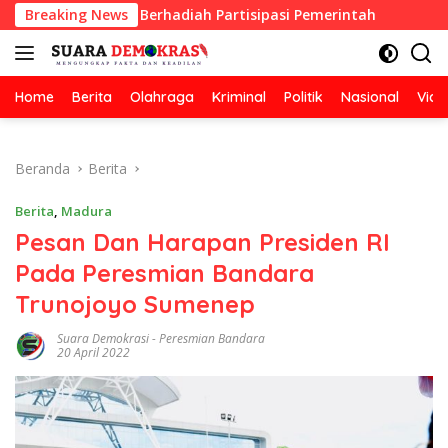
Langsung
bersihan Berhadiah Partisipasi Pemerintah
Breaking News
Oknum Guru
ke
konten
Home
Berita
Olahraga
Kriminal
Politik
Nasional
Vide
Beranda
Berita
Berita
,
Madura
Pesan Dan Harapan Presiden RI
Pada Peresmian Bandara
Trunojoyo Sumenep
Suara Demokrasi
-
Peresmian Bandara
20 April 2022