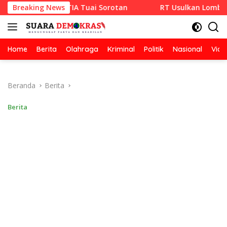
Langsung
 RAZA SETIA Tuai Sorotan
Breaking News
RT Usulkan Lomba Kebersihan
ke
konten
Home
Berita
Olahraga
Kriminal
Politik
Nasional
Vide
Beranda
Berita
Berita