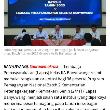
Foto: Kegiatan pembukaan program pemagangan lulusan perguruan
tinggi Batch II tahun 2025 di lapas kls IIa Banyuwangi.
BANYUWANGI,
Suarademokrasi
— Lembaga
Pemasyarakatan (Lapas) Kelas IIA Banyuwangi resmi
memulai rangkaian orientasi bagi 36 peserta Program
Pemagangan Nasional Batch 2 Kementerian
Ketenagakerjaan (Kemnaker), Senin (24/11). Lapas
Banyuwangi menjadi salah satu institusi yang dipercaya
menerima peserta magang pada tahun ini sebagai
bagian dari penguatan kapasitas kelembagaan melalui