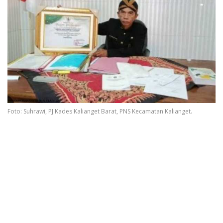
Foto: Suhrawi, PJ Kades Kalianget Barat, PNS Kecamatan Kalianget.