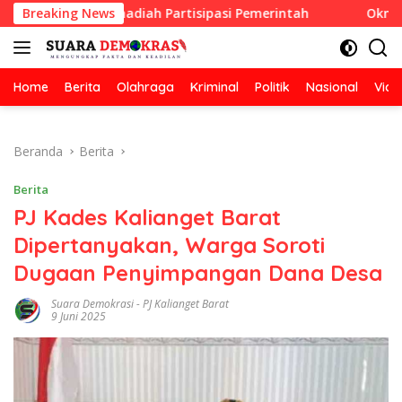
Langsung
han Berhadiah Partisipasi Pemerintah
Breaking News
Oknum Guru Didu
ke
konten
Home
Berita
Olahraga
Kriminal
Politik
Nasional
Vide
Beranda
Berita
Berita
PJ Kades Kalianget Barat
Dipertanyakan, Warga Soroti
Dugaan Penyimpangan Dana Desa
Suara Demokrasi
-
PJ Kalianget Barat
9 Juni 2025