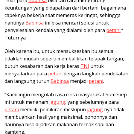
“Biar para
Babinsa
bisa tau cara menghitung
keuntungan yang didapatkan dari bertani, bagaimana
capeknya bekerja saat memeras keringat, sehingga
nantinya
Babinsa
ini bisa mencari solusi untuk
penyelesaian kendala yang dialami oleh para
petani
.”
Tuturnya.
Oleh karena itu, untuk mensukseskan itu semua
tidaklah mudah seperti membalikkan telapak tangan,
butuh kesabaran dan kerja keras
TNI
untuk
menyadarkan para
petani
dengan langkah pendekatan
dan langsung turun
Babinsa
menjadi
petani
.
“Kami ingin mengolah rasa cinta masyarakat Sumenep
ini untuk menanam
jagung
, yang sebelumnya para
petani
memiliki pemikiran meskipun
jagung
nya tidak
membuahkan hasil yang maksimal, pohonnya dan
daunnya bisa dijadikan makanan ternak sapi dan
kambing.