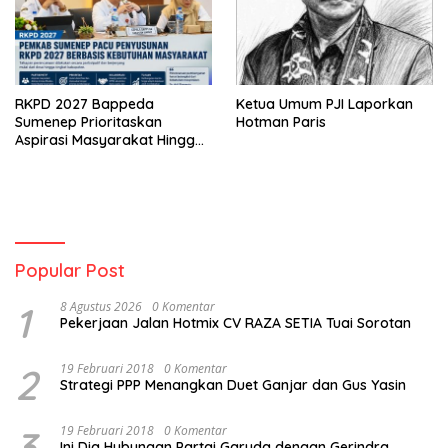
RKPD 2027 Bappeda
Ketua Umum PJI Laporkan
Sumenep Prioritaskan
Hotman Paris
Aspirasi Masyarakat Hingga
Kepulauan
Popular Post
1
8 Agustus 2026
0 Komentar
Pekerjaan Jalan Hotmix CV RAZA SETIA Tuai Sorotan
2
19 Februari 2018
0 Komentar
Strategi PPP Menangkan Duet Ganjar dan Gus Yasin
3
19 Februari 2018
0 Komentar
Ini Dia Hubungan Partai Garuda dengan Gerindra