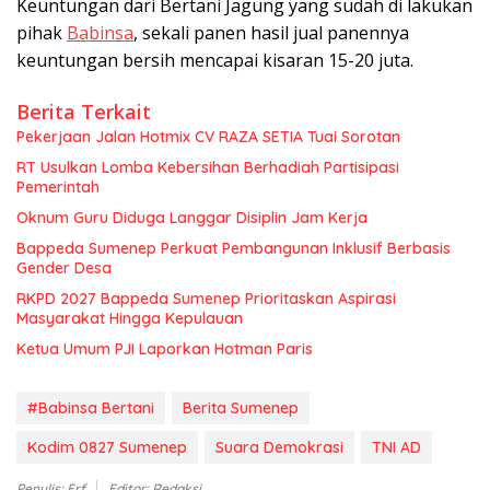
Keuntungan dari Bertani Jagung yang sudah di lakukan
pihak
Babinsa
, sekali panen hasil jual panennya
keuntungan bersih mencapai kisaran 15-20 juta.
Berita Terkait
Pekerjaan Jalan Hotmix CV RAZA SETIA Tuai Sorotan
RT Usulkan Lomba Kebersihan Berhadiah Partisipasi
Pemerintah
Oknum Guru Diduga Langgar Disiplin Jam Kerja
Bappeda Sumenep Perkuat Pembangunan Inklusif Berbasis
Gender Desa
RKPD 2027 Bappeda Sumenep Prioritaskan Aspirasi
Masyarakat Hingga Kepulauan
Ketua Umum PJI Laporkan Hotman Paris
#Babinsa Bertani
Berita Sumenep
Kodim 0827 Sumenep
Suara Demokrasi
TNI AD
Penulis: Erf
Editor: Redaksi