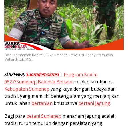
Foto: Komandan Kodim 0827/Sumenep Letkol Czi Donny Pramudya
Mahardi, S.E.,M.Si.
SUMENEP,
Suarademokrasi
|
Program Kodim
0827/Sumenep Babinsa Bertani
cocok dilakukan di
Kabupaten Sumenep
yang kaya dengan budaya dan
tradisi, yang memiliki bentang alam yang menjanjikan
untuk lahan
pertanian
khususnya
bertani jagung
.
Bagi para
petani Sumenep
menanam jagung adalah
tradisi turun temurun dengan peralatan yang