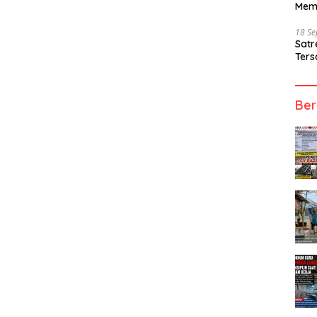
Mem
18 S
Sat
Ters
Ber