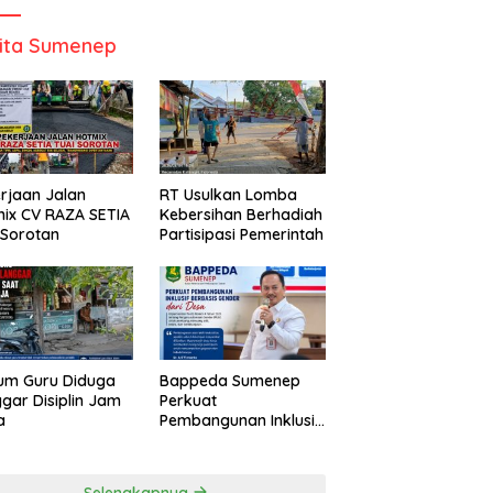
ita Sumenep
rjaan Jalan
RT Usulkan Lomba
ix CV RAZA SETIA
Kebersihan Berhadiah
 Sorotan
Partisipasi Pemerintah
um Guru Diduga
Bappeda Sumenep
gar Disiplin Jam
Perkuat
a
Pembangunan Inklusif
Berbasis Gender Desa
Selengkapnya