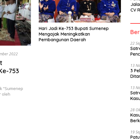
Jala
CV 
SETI
Sor
Hari Jadi Ke-753 Bupati Sumenep
Ber
Mengajak Meningkatkan
Pembangunan Daerah
22 S
Satr
mber 2022
Penc
t
13 N
 Ke-753
3 Pe
Dita
13 N
uk “Sumenep
Sat
r oleh
Kasu
28 Ok
Kasu
Berk
19 S
Patu