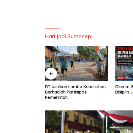
Hari jadi Sumenep
alan Hotmix CV
RT Usulkan Lomba Kebersihan
Oknum G
Tuai Sorotan
Berhadiah Partisipasi
Disiplin 
Pemerintah