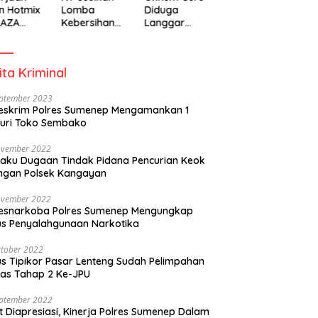
n Hotmix
Lomba
Diduga
RAZA
Kebersihan
Langgar
A Tuai
Berhadiah
Disiplin Jam
otan
Partisipasi
Kerja
Pemerintah
ita Kriminal
eptember 2023
eskrim Polres Sumenep Mengamankan 1
uri Toko Sembako
ovember 2022
laku Dugaan Tindak Pidana Pencurian Keok
ngan Polsek Kangayan
ovember 2022
resnarkoba Polres Sumenep Mengungkap
s Penyalahgunaan Narkotika
tober 2022
s Tipikor Pasar Lenteng Sudah Pelimpahan
as Tahap 2 Ke-JPU
eptember 2022
t Diapresiasi, Kinerja Polres Sumenep Dalam