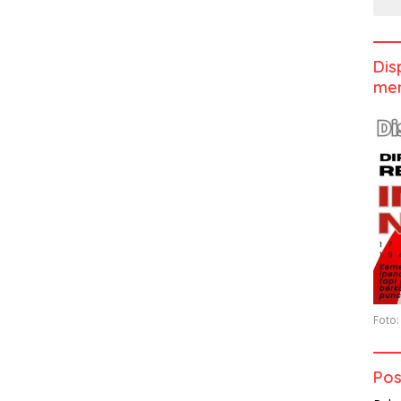
Dis
men
Foto:
Pos