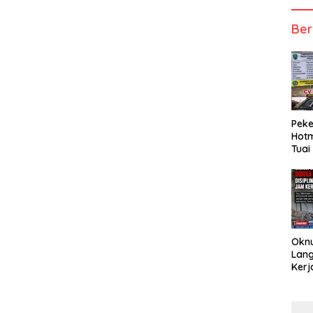
Ber
Peke
Hotm
Tuai
Okn
Lang
Kerj