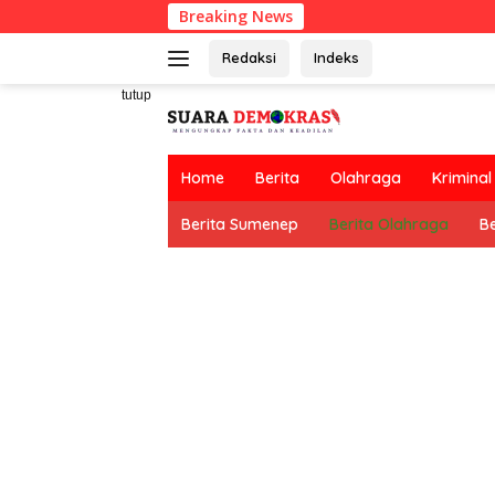
Langsung
Breaking News
ke
konten
Redaksi
Indeks
tutup
Home
Berita
Olahraga
Kriminal
Berita Sumenep
Berita Olahraga
Be