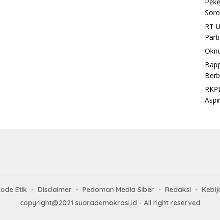
Peke
Soro
RT U
Part
Oknu
Bapp
Berb
RKPD
Aspi
ode Etik
Disclaimer
Pedoman Media Siber
Redaksi
Kebij
copyright@2021 suarademokrasi.id - All right reserved