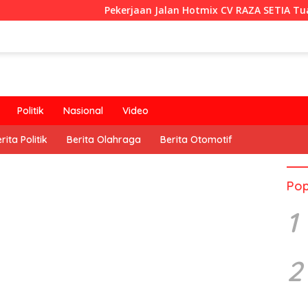
Pekerjaan Jalan Hotmix CV RAZA SETIA Tuai Sorot
Politik
Nasional
Video
rita Politik
Berita Olahraga
Berita Otomotif
Pop
1
2