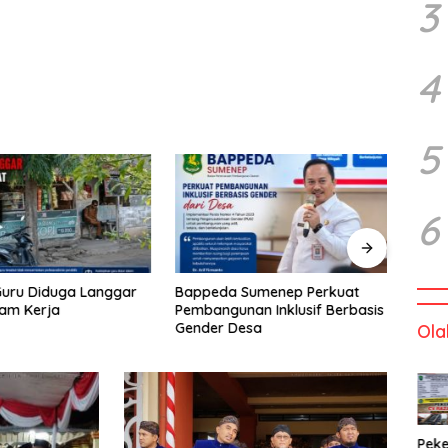
3
4
5
6
uru Diduga Langgar
Bappeda Sumenep Perkuat
RKPD
Jam Kerja
Pembangunan Inklusif Berbasis
Prior
Gender Desa
Masy
Ola
Peke