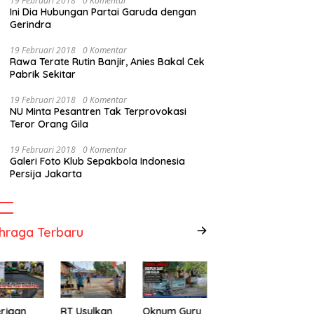
19 Februari 2018
0 Komentar
Ini Dia Hubungan Partai Garuda dengan
Gerindra
19 Februari 2018
0 Komentar
Rawa Terate Rutin Banjir, Anies Bakal Cek
Pabrik Sekitar
19 Februari 2018
0 Komentar
NU Minta Pesantren Tak Terprovokasi
Teror Orang Gila
19 Februari 2018
0 Komentar
Galeri Foto Klub Sepakbola Indonesia
Persija Jakarta
 2027 Bappeda Sumenep
Ketua Umum PJI Laporkan
D
itaskan Aspirasi
Hotman Paris
K
arakat Hingga Kepulauan
B
hraga Terbaru
rjaan
RT Usulkan
Oknum Guru