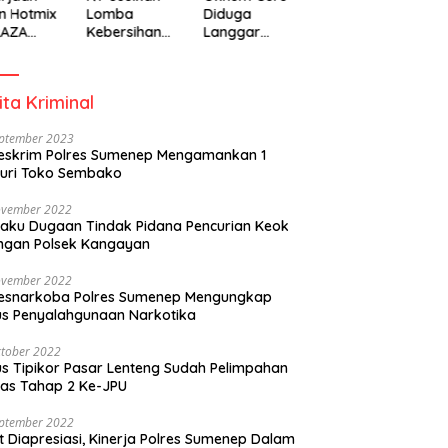
n Hotmix
Lomba
Diduga
RAZA
Kebersihan
Langgar
A Tuai
Berhadiah
Disiplin Jam
otan
Partisipasi
Kerja
Pemerintah
ita Kriminal
eptember 2023
eskrim Polres Sumenep Mengamankan 1
uri Toko Sembako
ovember 2022
laku Dugaan Tindak Pidana Pencurian Keok
ngan Polsek Kangayan
ovember 2022
resnarkoba Polres Sumenep Mengungkap
s Penyalahgunaan Narkotika
tober 2022
s Tipikor Pasar Lenteng Sudah Pelimpahan
as Tahap 2 Ke-JPU
eptember 2022
t Diapresiasi, Kinerja Polres Sumenep Dalam