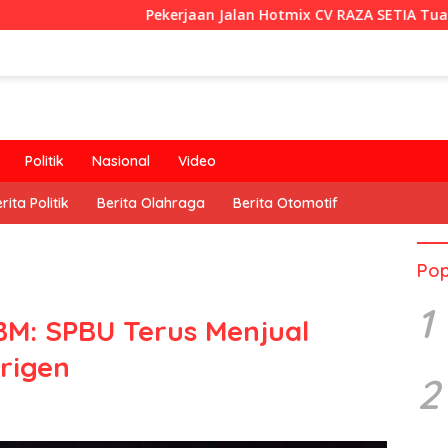
Pekerjaan Jalan Hotmix CV RAZA SETIA Tuai Sorotan
Politik
Nasional
Video
rita Politik
Berita Olahraga
Berita Otomotif
Pop
1
BM: SPBU Terus Menjual
erigen
2