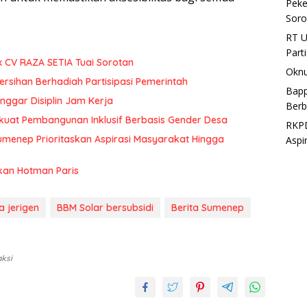
Peke
Soro
RT U
Part
x CV RAZA SETIA Tuai Sorotan
Oknu
rsihan Berhadiah Partisipasi Pemerintah
Bapp
ggar Disiplin Jam Kerja
Berb
uat Pembangunan Inklusif Berbasis Gender Desa
RKPD
menep Prioritaskan Aspirasi Masyarakat Hingga
Aspi
kan Hotman Paris
a jerigen
BBM Solar bersubsidi
Berita Sumenep
aksi