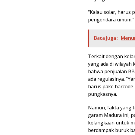
“Kalau solar, harus
pengendara umum,” 
Baca Juga :
Menun
Terkait dengan kela
yang ada di wilayah
bahwa penjualan BBM
ada regulasinya. “Ya
harus pake barcode 
pungkasnya.
Namun, fakta yang t
garam Madura ini, 
kelangkaan untuk me
berdampak buruk bagi