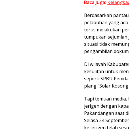
Baca Juga:
Kelangkaa
Berdasarkan pantaua
pelabuhan yang ada d
terus melakukan pe
tumpukan sejumlah j
situasi tidak memun
pengambilan dokumen
Di wilayah Kabupate
kesulitan untuk mend
seperti SPBU Pemda 
plang “Solar Kosong
Tapi temuan media, 
jerigen dengan kapa
Pakandangan saat di
Selasa 24 September
ke jerigen telah sesu