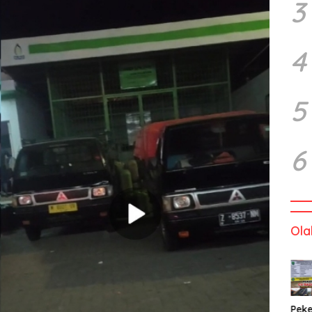
3
4
5
6
Ola
Peke