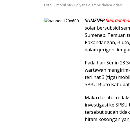
Foto: 3 mobil pick up yang diambil dalam video.
SUMENEP
Suarademok
solar bersubsidi se
Sumenep. Temuan te
Pakandangan, Bluto,
dalam jerigen denga
Pada hari Senin 23 S
wartawan mengirimka
terlihat 3 (tiga) mob
SPBU Bluto Kabupa
Maka dari itu, reda
investigasi ke SPBU 
tersebut sudah tidak 
hitam kosongan yang