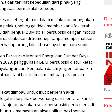
n, tidak terlihat kepedulian dari pihak yang
ngatasi permasalah tersebut.
Dis
kesan setengah hati dalam melakukan penegakan
men
 pelaku, sehingga tidak memberikan efek jerah
u dan penjual BBM solar bersubsidi dengan modus
erus dilakukan di Sumenep, tanpa memperhatikan
erhadap orang lain, khususnya bagi para supir.
an Peraturan Menteri Energi dan Sumber Daya
n 2023, penggunaan BBM bersubsidi diatur ketat
alahgunaan. Penjualan dalam jerigen tanpa izin
tuan, tapi hal itu tidak membuat para pelaku
Foto:
rakat diimbau untuk ikut berperan aktif
legal ini ke pihak berwenang dan men viral kan di
erlanjutan pasokan solar bersubsidi perlu menjadi
Pos
h untuk memastikan aksesibilitas bagi semua