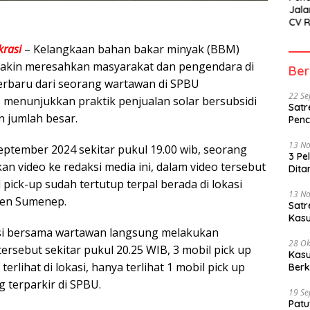
Jala
CV 
SETI
Sor
rasi
– Kelangkaan bahan bakar minyak (BBM)
makin meresahkan masyarakat dan pengendara di
Ber
rbaru dari seorang wartawan di SPBU
22 S
 menunjukkan praktik penjualan solar bersubsidi
Satr
n jumlah besar.
Penc
13 N
eptember 2024 sekitar pukul 19.00 wib, seorang
3 Pe
n video ke redaksi media ini, dalam video tersebut
Dita
il pick-up sudah tertutup terpal berada di lokasi
13 N
ten Sumenep.
Sat
Kasu
ksi bersama wartawan langsung melakukan
28 Ok
tersebut sekitar pukul 20.25 WIB, 3 mobil pick up
Kasu
terlihat di lokasi, hanya terlihat 1 mobil pick up
Berk
 terparkir di SPBU.
19 S
Patu