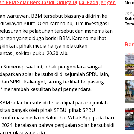
n BBM Solar Bersubsidi Diduga Dijual Pada Jerigen
Mem
18 S
n wartawan, BBM tersebut biasanya dikirim ke
Sat
i wilayah Bluto. Oleh karena itu, Tim investigasi
Ters
nelusuran ke pelabuhan tersebut dan menemukan
erigen yang diduga berisi BBM. Karena melihat
Ber
gkinkan, pihak media hanya melakukan
tasi, sekitar pukul 20.30 wib.
n Sumenep saat ini, pihak pengendara sangat
apatkan solar bersubsidi di sejumlah SPBU lain,
dan SPBU Kalianget, sering terlihat terpasang
,” menambah kesulitan bagi pengendara.
BBM solar bersubsidi terus dijual pada sejumlah
sitas banyak oleh pihak SPBU, pihak SPBU
konfirmasi media melalui chat WhatsApp pada hari
 2024, beralasan bahwa penjualan solar bersubsidi
ai regulasi yang ada.