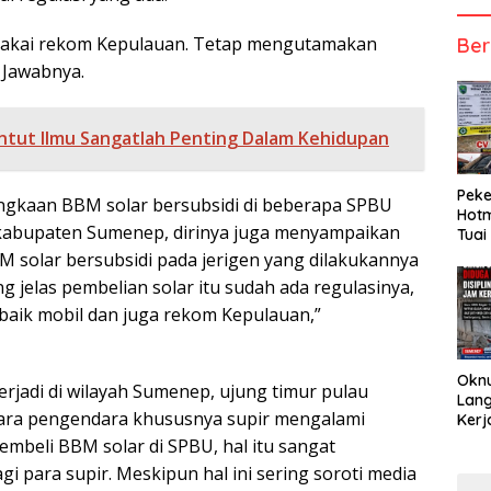
 pakai rekom Kepulauan. Tetap mengutamakan
Ber
Jawabnya.
tut Ilmu Sangatlah Penting Dalam Kehidupan
Peke
ngkaan BBM solar bersubsidi di beberapa SPBU
Hotm
 kabupaten Sumenep, dirinya juga menyampaikan
Tuai
 solar bersubsidi pada jerigen yang dilakukannya
ng jelas pembelian solar itu sudah ada regulasinya,
baik mobil dan juga rekom Kepulauan,”
Okn
erjadi di wilayah Sumenep, ujung timur pulau
Lang
para pengendara khususnya supir mengalami
Kerj
mbeli BBM solar di SPBU, hal itu sangat
 para supir. Meskipun hal ini sering soroti media