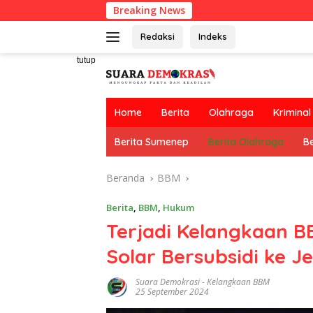
Langsung
Breaking News
ke
konten
Redaksi
Indeks
tutup
Home
Berita
Olahraga
Kriminal
Berita Sumenep
Berita Olahraga
Be
Beranda
BBM
Berita
,
BBM
,
Hukum
Terjadi Kelangkaan B
Solar Bersubsidi ke J
Suara Demokrasi
-
Kelangkaan BBM
25 September 2024