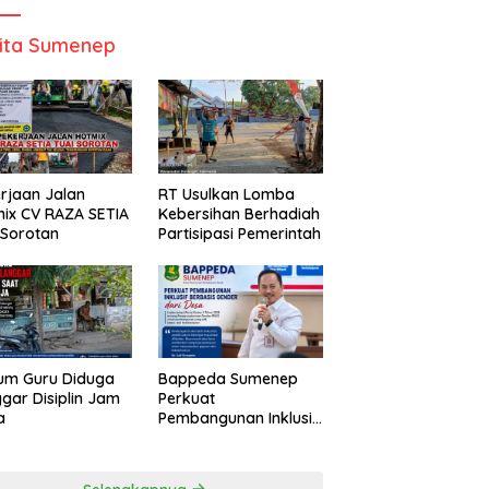
ita Sumenep
rjaan Jalan
RT Usulkan Lomba
ix CV RAZA SETIA
Kebersihan Berhadiah
 Sorotan
Partisipasi Pemerintah
um Guru Diduga
Bappeda Sumenep
gar Disiplin Jam
Perkuat
a
Pembangunan Inklusif
Berbasis Gender Desa