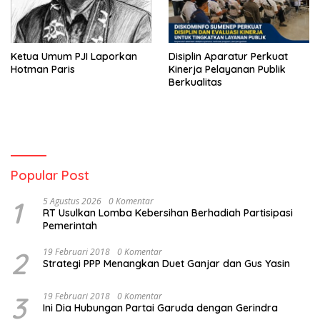
Ketua Umum PJI Laporkan
Disiplin Aparatur Perkuat
Hotman Paris
Kinerja Pelayanan Publik
Berkualitas
Popular Post
1
5 Agustus 2026
0 Komentar
RT Usulkan Lomba Kebersihan Berhadiah Partisipasi
Pemerintah
2
19 Februari 2018
0 Komentar
Strategi PPP Menangkan Duet Ganjar dan Gus Yasin
3
19 Februari 2018
0 Komentar
Ini Dia Hubungan Partai Garuda dengan Gerindra