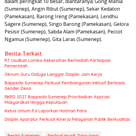
dalam peringkat 10 besar, diantaranya; Gong Mania
(Sumenep), Angin Ribut (Sumenep), Sekar Kedaton
(Pamekasan), Barong Ireng (Pamekasan), Lendhu
Sagere (Sumenep), Singo Barong (Pamekasan), Gelora
Pesisir (Sumenep), Sabda Alam (Pamekasan), Peccot
Ngamux (Sumenep), Gita Laras (Sumenep).
Berita Terkait
RT Usulkan Lomba Kebersihan Berhadiah Partisipasi
Pemerintah
Oknum Guru Diduga Langgar Disiplin Jam Kerja
Bappeda Sumenep Perkuat Pembangunan Inklusif Berbasis
Gender Desa
RKPD 2027 Bappeda Sumenep Prioritaskan Aspirasi
Masyarakat Hingga Kepulauan
Ketua Umum PJI Laporkan Hotman Paris
Disiplin Aparatur Perkuat Kinerja Pelayanan Publik Berkualitas
Berita Sumenep
Festival musik Tong-tong