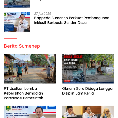
27 Juli 2026
Bappeda Sumenep Perkuat Pembangunan
Inklusif Berbasis Gender Desa
Berita Sumenep
RT Usulkan Lomba
Oknum Guru Diduga Langgar
Kebersihan Berhadiah
Disiplin Jam Kerja
Partisipasi Pemerintah