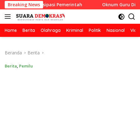
Langsung
iah Partisipasi Pemerintah
Breaking News
Oknum Guru Diduga Langgar
ke
konten
Home
Berita
Olahraga
Kriminal
Politik
Nasional
Vide
Beranda
Berita
Berita
,
Pemilu