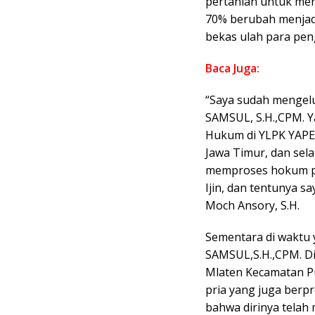
pertanian untuk me
70% berubah menja
bekas ulah para pen
Baca Juga:
“Saya sudah mengel
SAMSUL, S.H.,CPM. Y
Hukum di YLPK YAPE
Jawa Timur, dan sel
memproses hokum pa
Ijin, dan tentunya s
Moch Ansory, S.H.
Sementara di waktu
SAMSUL,S.H.,CPM. Di
Mlaten Kecamatan P
pria yang juga berp
bahwa dirinya tela