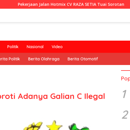
an Jalan Hotmix CV RAZA SETIA Tuai Sorotan
RT Usulka
Politik
Nasional
Video
rita Politik
Berita Olahraga
Berita Otomotif
Pop
1
ti Adanya Galian C Ilegal
2