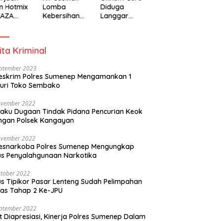
n Hotmix
Lomba
Diduga
RAZA
Kebersihan
Langgar
A Tuai
Berhadiah
Disiplin Jam
otan
Partisipasi
Kerja
Pemerintah
ita Kriminal
eptember 2023
eskrim Polres Sumenep Mengamankan 1
uri Toko Sembako
ovember 2022
laku Dugaan Tindak Pidana Pencurian Keok
ngan Polsek Kangayan
ovember 2022
resnarkoba Polres Sumenep Mengungkap
s Penyalahgunaan Narkotika
tober 2022
s Tipikor Pasar Lenteng Sudah Pelimpahan
as Tahap 2 Ke-JPU
eptember 2022
t Diapresiasi, Kinerja Polres Sumenep Dalam