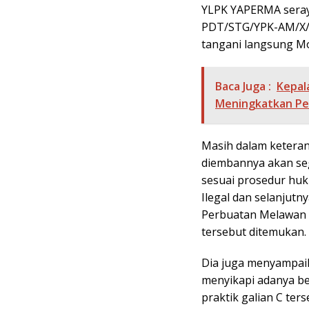
YLPK YAPERMA seray
PDT/STG/YPK-AM/X/2
tangani langsung Mo
Baca Juga :
Kepal
Meningkatkan Pe
Masih dalam ketera
diembannya akan seg
sesuai prosedur huk
Ilegal dan selanjut
Perbuatan Melawan H
tersebut ditemukan.
Dia juga menyampai
menyikapi adanya beb
praktik galian C te