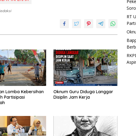
Peke
Soro
Redaksi
RT U
Part
Oknu
Bapp
Berb
RKPD
Aspi
kan Lomba Kebersihan
Oknum Guru Diduga Langgar
h Partisipasi
Disiplin Jam Kerja
tah