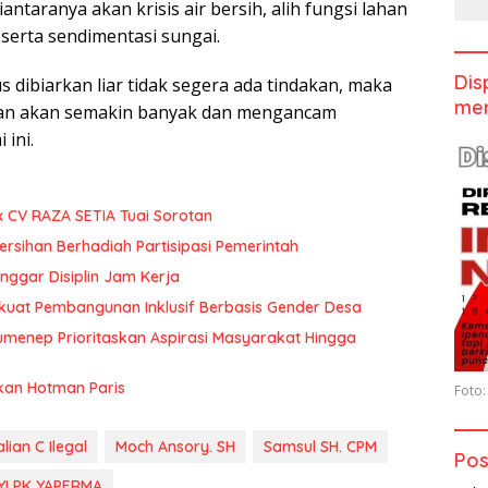
antaranya akan krisis air bersih, alih fungsi lahan
 serta sendimentasi sungai.
Dis
us dibiarkan liar tidak segera ada tindakan, maka
men
an akan semakin banyak dan mengancam
ini.
x CV RAZA SETIA Tuai Sorotan
rsihan Berhadiah Partisipasi Pemerintah
ggar Disiplin Jam Kerja
uat Pembangunan Inklusif Berbasis Gender Desa
menep Prioritaskan Aspirasi Masyarakat Hingga
kan Hotman Paris
Foto:
lian C Ilegal
Moch Ansory. SH
Samsul SH. CPM
Pos
YLPK YAPERMA