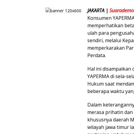
JAKARTA |
Suarademok
Konsumen YAPERMA 
memperhatikan beta
ulah para pengusaha
sendiri, melalui Ke
memperkarakan Para
Perdata.
Hal ini disampaikan
YAPERMA di sela-sel
Hukum saat mendampi
beberapa waktu yang
Dalam keterangannya 
merasa prihatin dan
khususnya daerah Mo
wilayah jawa timur l