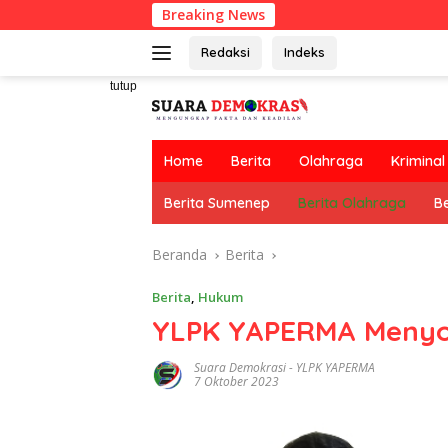
Langsung
Breaking News
Pekerja
ke
konten
Redaksi
Indeks
tutup
Home
Berita
Olahraga
Kriminal
Berita Sumenep
Berita Olahraga
Be
Beranda
Berita
Berita
,
Hukum
YLPK YAPERMA Menyoro
Suara Demokrasi
-
YLPK YAPERMA
7 Oktober 2023