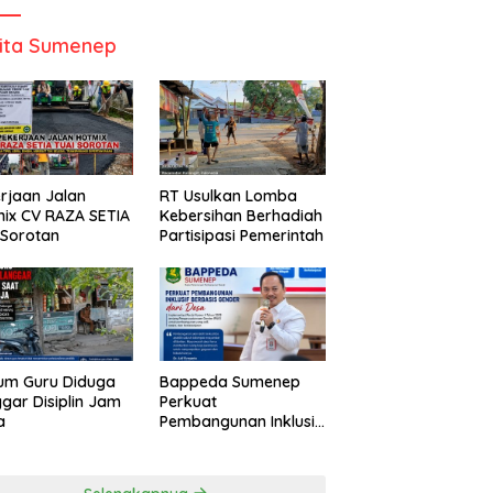
ita Sumenep
rjaan Jalan
RT Usulkan Lomba
ix CV RAZA SETIA
Kebersihan Berhadiah
 Sorotan
Partisipasi Pemerintah
um Guru Diduga
Bappeda Sumenep
gar Disiplin Jam
Perkuat
a
Pembangunan Inklusif
Berbasis Gender Desa