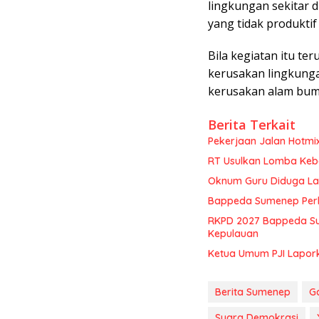
lingkungan sekitar di
yang tidak produktif
Bila kegiatan itu ter
kerusakan lingkung
kerusakan alam bumi 
Berita Terkait
Pekerjaan Jalan Hotmi
RT Usulkan Lomba Kebe
Oknum Guru Diduga Lan
Bappeda Sumenep Perk
RKPD 2027 Bappeda Su
Kepulauan
Ketua Umum PJI Lapor
Berita Sumenep
Ga
Suara Demokrasi