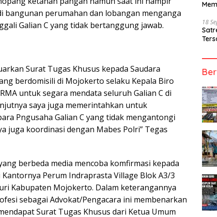
nopang ketahan pangan namun saat ini hampir
Mem
di bangunan perumahan dan lobangan menganga
18 S
ggali Galian C yang tidak bertanggung jawab.
Sat
Ters
uarkan Surat Tugas Khusus kepada Saudara
Ber
ang berdomisili di Mojokerto selaku Kepala Biro
RMA untuk segara mendata seluruh Galian C di
anjutnya saya juga memerintahkan untuk
ra Pngusaha Galian C yang tidak mengantongi
aya juga koordinasi dengan Mabes Polri” Tegas
 yang berbeda media mencoba komfirmasi kepada
 Kantornya Perum Indraprasta Village Blok A3/3
uri Kabupaten Mojokerto. Dalam keterangannya
rofesi sebagai Advokat/Pengacara ini membenarkan
h mendapat Surat Tugas Khusus dari Ketua Umum