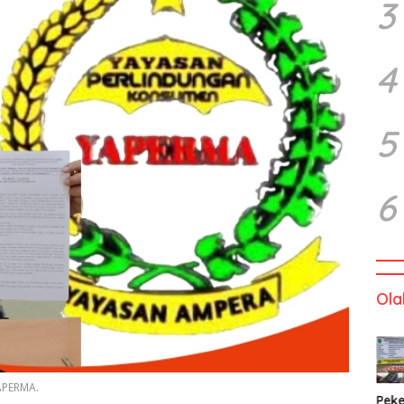
3
4
5
6
Ola
YAPERMA.
Peke