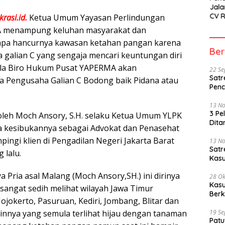
Jala
CV 
rasi.id.
Ketua Umum Yayasan Perlindungan
SETI
menampung keluhan masyarakat dan
Sor
pa hancurnya kawasan ketahan pangan karena
Ber
 galian C yang sengaja mencari keuntungan diri
pala Biro Hukum Pusat YAPERMA akan
22 S
Satr
 Pengusaha Galian C Bodong baik Pidana atau
Penc
13 N
3 Pe
 oleh Moch Ansory, S.H. selaku Ketua Umum YLPK
Dita
a kesibukannya sebagai Advokat dan Penasehat
ngi klien di Pengadilan Negeri Jakarta Barat
13 N
Sat
 lalu.
Kasu
Pria asal Malang (Moch Ansory,SH.) ini dirinya
28 Ok
Kasu
 sangat sedih melihat wilayah Jawa Timur
Berk
jokerto, Pasuruan, Kediri, Jombang, Blitar dan
ainnya yang semula terlihat hijau dengan tanaman
19 S
Patu