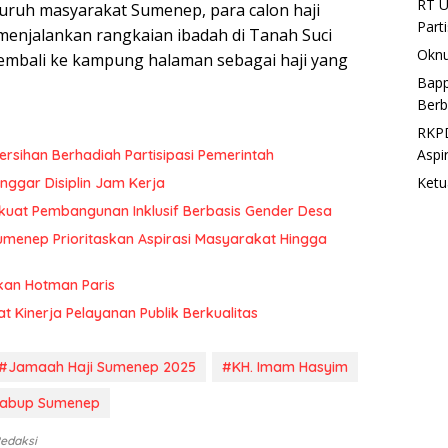
RT U
luruh masyarakat Sumenep, para calon haji
Part
enjalankan rangkaian ibadah di Tanah Suci
Oknu
embali ke kampung halaman sebagai haji yang
Bapp
Berb
RKPD
Aspi
rsihan Berhadiah Partisipasi Pemerintah
Ketu
ggar Disiplin Jam Kerja
uat Pembangunan Inklusif Berbasis Gender Desa
menep Prioritaskan Aspirasi Masyarakat Hingga
kan Hotman Paris
at Kinerja Pelayanan Publik Berkualitas
#Jamaah Haji Sumenep 2025
#KH. Imam Hasyim
abup Sumenep
Redaksi