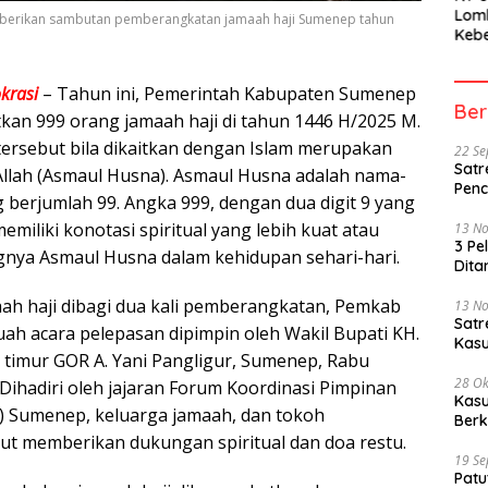
Lom
mberikan sambutan pemberangkatan jamaah haji Sumenep tahun
Kebe
Berh
Part
krasi
– Tahun ini, Pemerintah Kabupaten Sumenep
Peme
Ber
an 999 orang jamaah haji di tahun 1446 H/2025 M.
tersebut bila dikaitkan dengan Islam merupakan
22 S
Satr
llah (Asmaul Husna). Asmaul Husna adalah nama-
Penc
 berjumlah 99. Angka 999, dengan dua digit 9 yang
miliki konotasi spiritual yang lebih kuat atau
13 N
3 Pe
nya Asmaul Husna dalam kehidupan sehari-hari.
Dita
aah haji dibagi dua kali pemberangkatan, Pemkab
13 N
Sat
h acara pelepasan dipimpin oleh Wakil Bupati KH.
Kasu
 timur GOR A. Yani Pangligur, Sumenep, Rabu
28 Ok
Dihadiri oleh jajaran Forum Koordinasi Pimpinan
Kasu
) Sumenep, keluarga jamaah, dan tokoh
Berk
ut memberikan dukungan spiritual dan doa restu.
19 S
Patu