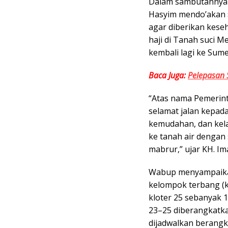
Dalam sambutannya 
Hasyim mendo’akan 
agar diberikan kese
haji di Tanah suci M
kembali lagi ke Sume
Baca Juga:
Pelepasan 
“Atas nama Pemerin
selamat jalan kepad
kemudahan, dan kel
ke tanah air dengan
mabrur,” ujar KH. I
Wabup menyampaikan
kelompok terbang (k
kloter 25 sebanyak 1
23–25 diberangkatka
dijadwalkan berangk