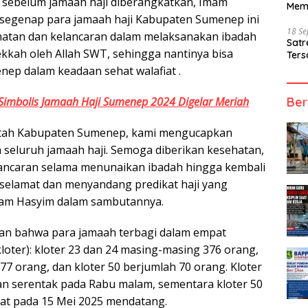
sebelum jamaah haji diberangkatkan, Imam
Mem
segenap para jamaah haji Kabupaten Sumenep ini
18 S
hatan dan kelancaran dalam melaksanakan ibadah
Sat
ekkah oleh Allah SWT, sehingga nantinya bisa
Ters
nep dalam keadaan sehat walafiat .
Simbolis Jamaah Haji Sumenep 2024 Digelar Meriah
Ber
tah Kabupaten Sumenep, kami mengucapkan
a seluruh jamaah haji. Semoga diberikan kesehatan,
ancaran selama menunaikan ibadah hingga kembali
 selamat dan menyandang predikat haji yang
mam Hasyim dalam sambutannya.
 bahwa para jamaah terbagi dalam empat
loter): kloter 23 dan 24 masing-masing 376 orang,
77 orang, dan kloter 50 berjumlah 70 orang. Kloter
n serentak pada Rabu malam, sementara kloter 50
at pada 15 Mei 2025 mendatang.