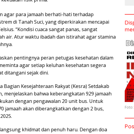
n agar para jamaah berhati-hati terhadap
trem di Tanah Suci, yang diperkirakan mencapai
Dis
men
elsius. “Kondisi cuaca sangat panas, sangat
 air. Atur waktu ibadah dan istirahat agar stamina
uhnya.
skan pentingnya peran petugas kesehatan dalam
 meminta agar setiap keluhan kesehatan segera
 ditangani sejak dini.
la Bagian Kesejahteraan Rakyat (Kesra) Setdakab
n, menjelaskan bahwa keberangkatan 929 jamaah
ilakukan dengan pengawalan 20 unit bus. Untuk
Foto:
 70 jamaah akan diberangkatkan dengan 2 bus,
 2025.
Pos
rlangsung khidmat dan penuh haru. Dengan doa