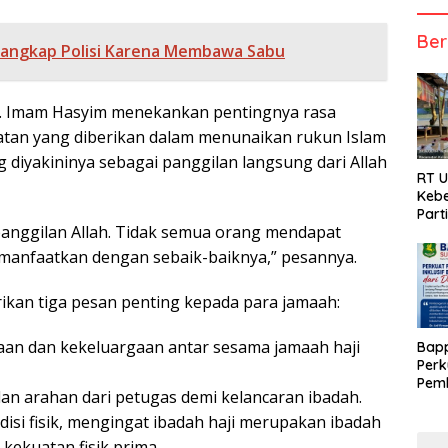
Ber
tangkap Polisi Karena Membawa Sabu
. Imam Hasyim menekankan pentingnya rasa
atan yang diberikan dalam menunaikan rukun Islam
g diyakininya sebagai panggilan langsung dari Allah
RT 
Kebe
Part
 panggilan Allah. Tidak semua orang mendapat
i manfaatkan dengan sebaik-baiknya,” pesannya.
kan tiga pesan penting kepada para jamaah:
an dan kekeluargaan antar sesama jamaah haji
Bap
Perk
Pemb
dan arahan dari petugas demi kelancaran ibadah.
Berb
disi fisik, mengingat ibadah haji merupakan ibadah
kekuatan fisik prima.