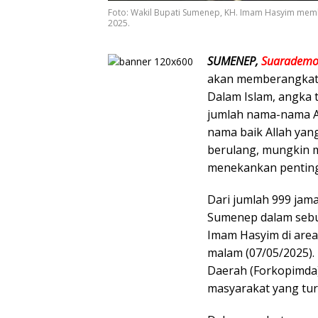
Foto: Wakil Bupati Sumenep, KH. Imam Hasyim me
2025.
SUMENEP,
Suarademo
akan memberangkatk
Dalam Islam, angka 
jumlah nama-nama A
nama baik Allah yang
berulang, mungkin me
menekankan penting
Dari jumlah 999 jam
Sumenep dalam sebua
Imam Hasyim di area
malam (07/05/2025). 
Daerah (Forkopimda
masyarakat yang tur