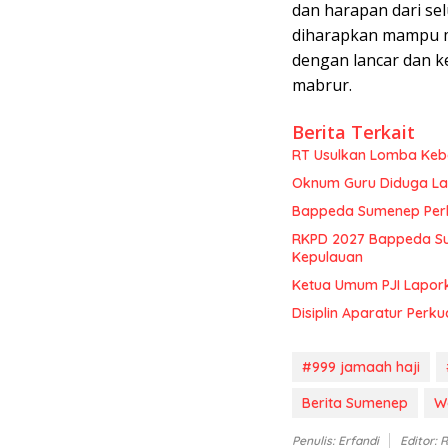
dan harapan dari se
diharapkan mampu m
dengan lancar dan k
mabrur.
Berita Terkait
RT Usulkan Lomba Kebe
Oknum Guru Diduga Lan
Bappeda Sumenep Perk
RKPD 2027 Bappeda Su
Kepulauan
Ketua Umum PJI Lapor
Disiplin Aparatur Perku
#999 jamaah haji
Berita Sumenep
W
Penulis: Erfandi
Editor: 