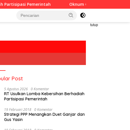
merintah
Oknum Guru Diduga Langgar Disiplin Jam Kerj
tutup
ular Post
5 Agustus 2026
0 Komentar
RT Usulkan Lomba Kebersihan Berhadiah
Partisipasi Pemerintah
19 Februari 2018
0 Komentar
Strategi PPP Menangkan Duet Ganjar dan
Gus Yasin