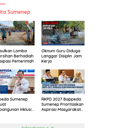
ita Sumenep
Usulkan Lomba
Oknum Guru Diduga
rsihan Berhadiah
Langgar Disiplin Jam
isipasi Pemerintah
Kerja
peda Sumenep
RKPD 2027 Bappeda
uat
Sumenep Prioritaskan
angunan Inklusif
Aspirasi Masyarakat
asis Gender Desa
Hingga Kepulauan