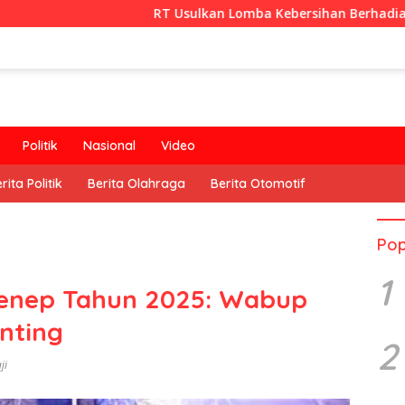
RT Usulkan Lomba Kebersihan Berhadiah Partisipasi Pe
Politik
Nasional
Video
rita Politik
Berita Olahraga
Berita Otomotif
Pop
1
enep Tahun 2025: Wabup
nting
2
ji