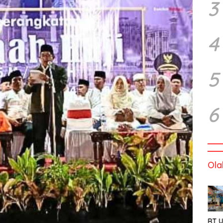
3
4
5
6
Ola
RT U