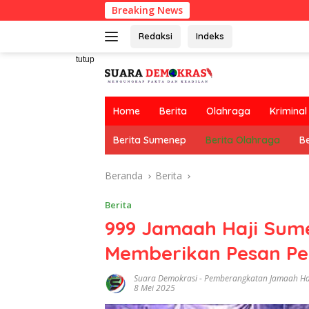
Langsung
Breaking News
ke
konten
Redaksi
Indeks
tutup
Home
Berita
Olahraga
Kriminal
Berita Sumenep
Berita Olahraga
Be
Beranda
Berita
Berita
999 Jamaah Haji Sum
Memberikan Pesan Pe
Suara Demokrasi
-
Pemberangkatan Jamaah Ha
8 Mei 2025