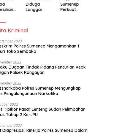
ba
Diduga
Sumenep
rsihan
Langgar
Perkuat
adiah
Disiplin Jam
Pembanguna
isipasi
Kerja
n Inklusif
rintah
Berbasis
ita Kriminal
Gender Desa
eptember 2023
eskrim Polres Sumenep Mengamankan 1
uri Toko Sembako
ovember 2022
laku Dugaan Tindak Pidana Pencurian Keok
ngan Polsek Kangayan
ovember 2022
resnarkoba Polres Sumenep Mengungkap
s Penyalahgunaan Narkotika
tober 2022
s Tipikor Pasar Lenteng Sudah Pelimpahan
as Tahap 2 Ke-JPU
eptember 2022
t Diapresiasi, Kinerja Polres Sumenep Dalam