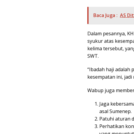
Baca Juga :
AS Di
Dalam pesannya, KH
syukur atas kesemp
kelima tersebut, yan
SWT.
“Ibadah haji adalah
kesempatan ini, jad
Wabup juga memberi
Jaga kebersama
asal Sumenep.
Patuhi aturan 
Perhatikan kon
yang menuntut 