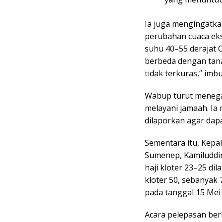
Ia juga mengingatka
perubahan cuaca eks
suhu 40–55 derajat C
berbeda dengan tanah
tidak terkuras,” imb
Wabup turut menega
melayani jamaah. Ia
dilaporkan agar dapat
Sementara itu, Kepa
Sumenep, Kamiluddi
haji kloter 23–25 d
kloter 50, sebanyak
pada tanggal 15 Mei
Acara pelepasan be