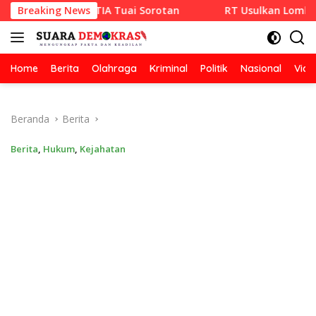
Langsung
 CV RAZA SETIA Tuai Sorotan
Breaking News
RT Usulkan Lomba Kebersi
ke
konten
Home
Berita
Olahraga
Kriminal
Politik
Nasional
Vide
Beranda
Berita
Berita
,
Hukum
,
Kejahatan