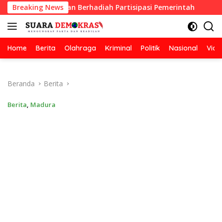
Langsung
ebersihan Berhadiah Partisipasi Pemerintah
Breaking News
Oknum Gur
ke
konten
Home
Berita
Olahraga
Kriminal
Politik
Nasional
Vide
Beranda
Berita
Berita
,
Madura