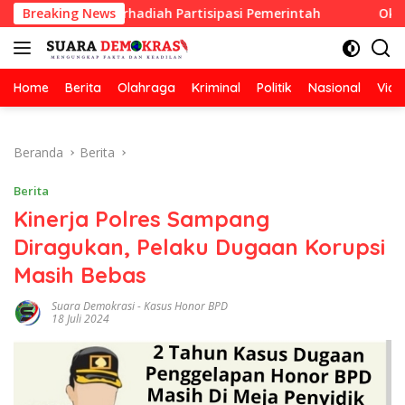
Langsung
sihan Berhadiah Partisipasi Pemerintah
Breaking News
Oknum Guru Di
ke
konten
Home
Berita
Olahraga
Kriminal
Politik
Nasional
Vide
Beranda
Berita
Berita
Kinerja Polres Sampang
Diragukan, Pelaku Dugaan Korupsi
Masih Bebas
Suara Demokrasi
-
Kasus Honor BPD
18 Juli 2024