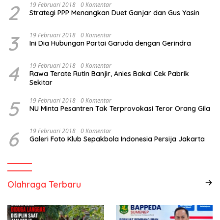
2
19 Februari 2018
0 Komentar
Strategi PPP Menangkan Duet Ganjar dan Gus Yasin
3
19 Februari 2018
0 Komentar
Ini Dia Hubungan Partai Garuda dengan Gerindra
4
19 Februari 2018
0 Komentar
Rawa Terate Rutin Banjir, Anies Bakal Cek Pabrik
Sekitar
5
19 Februari 2018
0 Komentar
NU Minta Pesantren Tak Terprovokasi Teror Orang Gila
6
19 Februari 2018
0 Komentar
Galeri Foto Klub Sepakbola Indonesia Persija Jakarta
Olahraga Terbaru