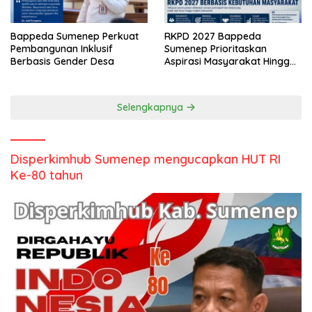
Bappeda Sumenep Perkuat
RKPD 2027 Bappeda
Pembangunan Inklusif
Sumenep Prioritaskan
Berbasis Gender Desa
Aspirasi Masyarakat Hingga
Kepulauan
Selengkapnya
Disperkimhub Sumenep mengucapkan HUT RI
Ke-80 tahun