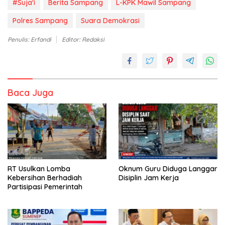
#Suja'i
Berita Sampang
L-KPK Mawil Sampang
Polres Sampang
Suara Demokrasi
Penulis: Erfandi
Editor: Redaksi
Baca Juga
RT Usulkan Lomba
Oknum Guru Diduga Langgar
Kebersihan Berhadiah
Disiplin Jam Kerja
Partisipasi Pemerintah