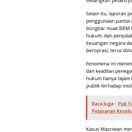
sedangkan pelaku ju
Selain itu, laporan
penggunaan pantai d
bongkar muat BBM il
hukum, dan penyala
keuangan negara dan
beroprasi, terus di
Fenomena ini menim
dan keadilan penega
hukum hanya tajam 
publik terhadap ins
Baca Juga :
Poli 
Pelayanan Keseh
Kasus Masriwan mem