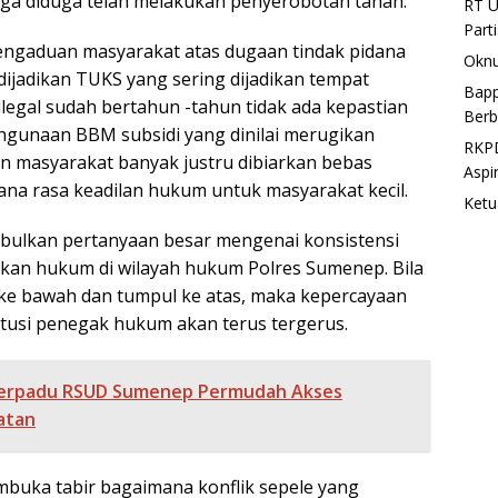
ga diduga telah melakukan penyerobotan tanah.
RT U
Part
 pengaduan masyarakat atas dugaan tindak pidana
Oknu
ijadikan TUKS yang sering dijadikan tempat
Bapp
egal sudah bertahun -tahun tidak ada kepastian
Berb
hgunaan BBM subsidi yang dinilai merugikan
RKPD
 masyarakat banyak justru dibiarkan bebas
Aspi
mana rasa keadilan hukum untuk masyarakat kecil.
Ketu
bulkan pertanyaan besar mengenai konsistensi
kan hukum di wilayah hukum Polres Sumenep. Bila
ke bawah dan tumpul ke atas, maka kepercayaan
titusi penegak hukum akan terus tergerus.
Terpadu RSUD Sumenep Permudah Akses
atan
buka tabir bagaimana konflik sepele yang