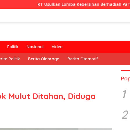
RT Usulkan Lomba Kebersihan Berhadiah Partisipasi Pemeri
Politik
Nasional
Video
rita Politik
Berita Olahraga
Berita Otomotif
Pop
1
k Mulut Ditahan, Diduga
2