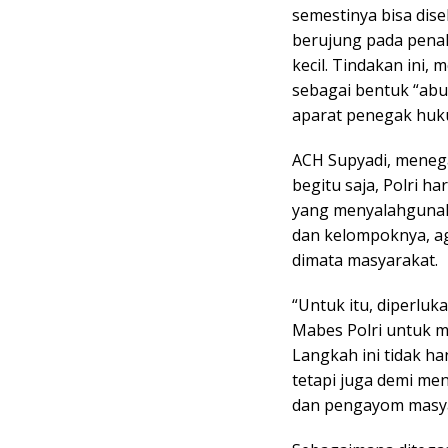
semestinya bisa dise
berujung pada penah
kecil. Tindakan ini,
sebagai bentuk “ab
aparat penegak huk
ACH Supyadi, menega
begitu saja, Polri 
yang menyalahgunak
dan kelompoknya, ag
dimata masyarakat.
“Untuk itu, diperluk
Mabes Polri untuk m
Langkah ini tidak h
tetapi juga demi men
dan pengayom masya