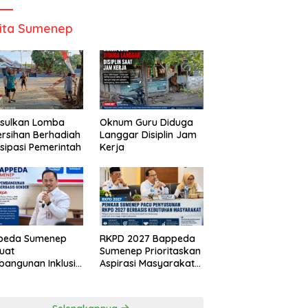
ita Sumenep
Usulkan Lomba
Oknum Guru Diduga
rsihan Berhadiah
Langgar Disiplin Jam
isipasi Pemerintah
Kerja
peda Sumenep
RKPD 2027 Bappeda
uat
Sumenep Prioritaskan
angunan Inklusif
Aspirasi Masyarakat
asis Gender Desa
Hingga Kepulauan