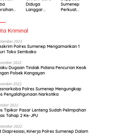
ba
Diduga
Sumenep
rsihan
Langgar
Perkuat
adiah
Disiplin Jam
Pembanguna
isipasi
Kerja
n Inklusif
rintah
Berbasis
ita Kriminal
Gender Desa
eptember 2023
eskrim Polres Sumenep Mengamankan 1
uri Toko Sembako
ovember 2022
laku Dugaan Tindak Pidana Pencurian Keok
ngan Polsek Kangayan
ovember 2022
resnarkoba Polres Sumenep Mengungkap
s Penyalahgunaan Narkotika
tober 2022
s Tipikor Pasar Lenteng Sudah Pelimpahan
as Tahap 2 Ke-JPU
eptember 2022
t Diapresiasi, Kinerja Polres Sumenep Dalam