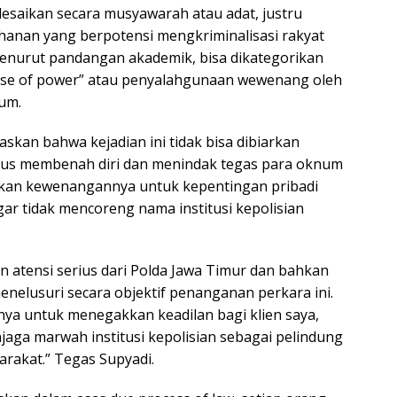
lesaikan secara musyawarah atau adat, justru
anan yang berpotensi mengkriminalisasi rakyat
 menurut pandangan akademik, bisa dikategorikan
use of power” atau penyalahgunaan wewenang oleh
um.
skan bahwa kejadian ini tidak bisa dibiarkan
harus membenah diri dan menindak tegas para oknum
an kewenangannya untuk kepentingan pribadi
ar tidak mencoreng nama institusi kepolisian
an atensi serius dari Polda Jawa Timur dan bahkan
enelusuri secara objektif penanganan perkara ini.
anya untuk menegakkan keadilan bagi klien saya,
jaga marwah institusi kepolisian sebagai pelindung
rakat.” Tegas Supyadi.