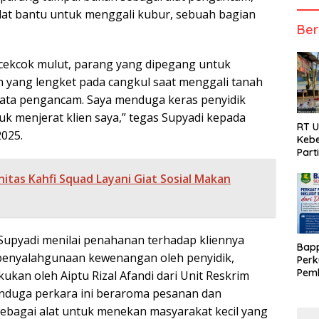
lat bantu untuk menggali kubur, sebuah bagian
Ber
a cekcok mulut, parang yang dipegang untuk
yang lengket pada cangkul saat menggali tanah
jata pengancam. Saya menduga keras penyidik
uk menjerat klien saya,” tegas Supyadi kepada
RT 
2025.
Kebe
Part
itas Kahfi Squad Layani Giat Sosial Makan
 Supyadi menilai penahanan terhadap kliennya
Bap
enyalahgunaan kewenangan oleh penyidik,
Perk
Pemb
ukan oleh Aiptu Rizal Afandi dari Unit Reskrim
Berb
enduga perkara ini beraroma pesanan dan
bagai alat untuk menekan masyarakat kecil yang