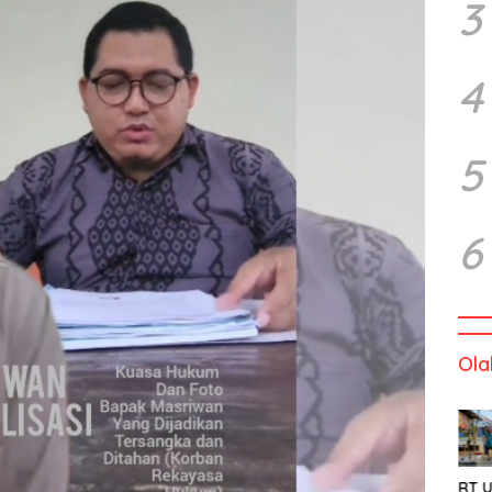
3
4
5
6
Ola
RT U