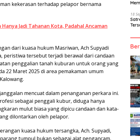
Mem
aman kekerasan terhadap pelapor bernama
18 S
Sat
Ters
 Hanya Jadi Tahanan Kota, Padahal Ancaman
Ber
ngan dari kuasa hukum Masriwan, Ach Supyadi
peristiwa tersebut terjadi berawal dari candaan
iatan penggalian tanah kuburan untuk orang yang
ada 22 Maret 2025 di area pemakaman umum
 Kalowang.
janggalan mencuat dalam penanganan perkara ini.
ofesi sebagai penggali kubur, diduga hanya
ngkaran mulut biasa yang dipicu candaan dan kata-
ng dilontarkan oleh pelapor.
erangan kuasa hukum tersangka, Ach. Supyadi,
parang tumpul bukan sebagai alat pengancam,