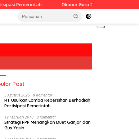
ntah
Oknum Guru Diduga Langgar Disiplin Jam Kerja
tutup
ular Post
5 Agustus 2026
0 Komentar
RT Usulkan Lomba Kebersihan Berhadiah
Partisipasi Pemerintah
19 Februari 2018
0 Komentar
Strategi PPP Menangkan Duet Ganjar dan
Gus Yasin