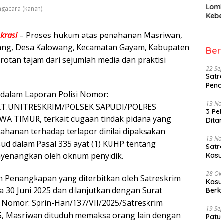
Lom
ngacara (kanan).
Kebe
Berh
Part
krasi
– Proses hukum atas penahanan Masriwan,
Peme
ng, Desa Kalowang, Kecamatan Gayam, Kabupaten
Ber
otan tajam dari sejumlah media dan praktisi
22 S
Satr
Penc
g dalam Laporan Polisi Nomor:
13 N
SPKT.UNITRESKRIM/POLSEK SAPUDI/POLRES
3 Pe
 TIMUR, terkait dugaan tindak pidana yang
Dita
hanan terhadap terlapor dinilai dipaksakan
13 N
d dalam Pasal 335 ayat (1) KUHP tentang
Sat
nyenangkan oleh oknum penyidik.
Kasu
28 Ok
h Penangkapan yang diterbitkan oleh Satreskrim
Kasu
 30 Juni 2025 dan dilanjutkan dengan Surat
Berk
 Nomor: Sprin-Han/137/VII/2025/Satreskrim
19 S
025, Masriwan dituduh memaksa orang lain dengan
Patu