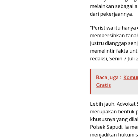
melainkan sebagai a
dari pekerjaannya.
“Peristiwa itu hany
membersihkan tanah 
justru dianggap sen
memelintir fakta unt
redaksi, Senin 7 Juli 
Baca Juga :
Komun
Gratis
Lebih jauh, Advokat
merupakan bentuk p
khususnya yang dilak
Polsek Sapudi. Ia m
menjadikan hukum se