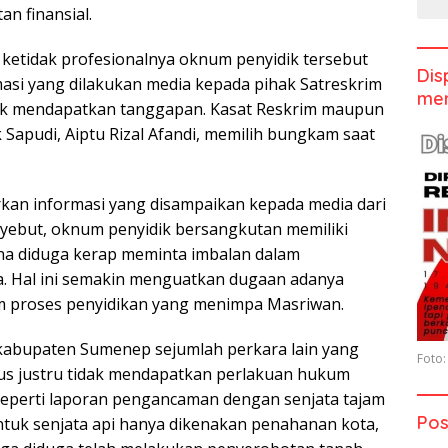
an finansial.
etidak profesionalnya oknum penyidik tersebut
Dis
masi yang dilakukan media kepada pihak Satreskrim
men
ak mendapatkan tanggapan. Kasat Reskrim maupun
 Sapudi, Aiptu Rizal Afandi, memilih bungkam saat
rkan informasi yang disampaikan kepada media dari
yebut, oknum penyidik bersangkutan memiliki
na diduga kerap meminta imbalan dalam
. Hal ini semakin menguatkan dugaan adanya
 proses penyidikan yang menimpa Masriwan.
h kabupaten Sumenep sejumlah perkara lain yang
Foto:
rius justru tidak mendapatkan perlakuan hukum
Seperti laporan pengancaman dengan senjata tajam
Pos
ntuk senjata api hanya dikenakan penahanan kota,