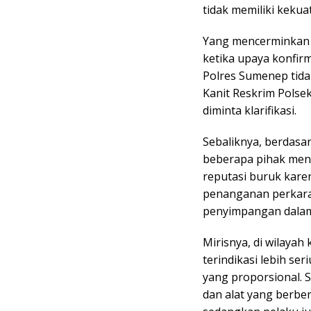
tidak memiliki kekuat
Yang mencerminkan k
ketika upaya konfir
Polres Sumenep tid
Kanit Reskrim Polsek
diminta klarifikasi.
Sebaliknya, berdasa
beberapa pihak men
reputasi buruk kare
penanganan perkara
penyimpangan dalam
Mirisnya, di wilaya
terindikasi lebih se
yang proporsional. 
dan alat yang berbe