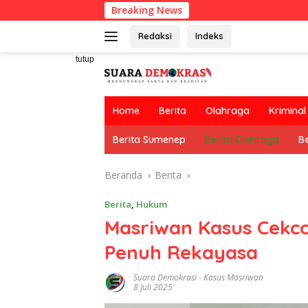
Langsung
Breaking News
ke
konten
Redaksi
Indeks
tutup
Home
Berita
Olahraga
Kriminal
Berita Sumenep
Berita Olahraga
Be
Beranda
Berita
Berita
,
Hukum
Masriwan Kasus Cekco
Penuh Rekayasa
Suara Demokrasi
-
Kasus Masriwan
8 Juli 2025