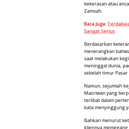
kekerasan atau anc
Zamsah.
Baca Juga:
Terdakwa
Sangat Serius
Berdasarkan ketera
menerangkan bahwa, 
saat melakukan keg
meninggal dunia, p
sebelah timur Pasar
Namun, sejumlah ke
Masriwan yang berpr
terlibat dalam perte
kata menyinggung ya
Bahkan menurut ket
kliennya memegang 