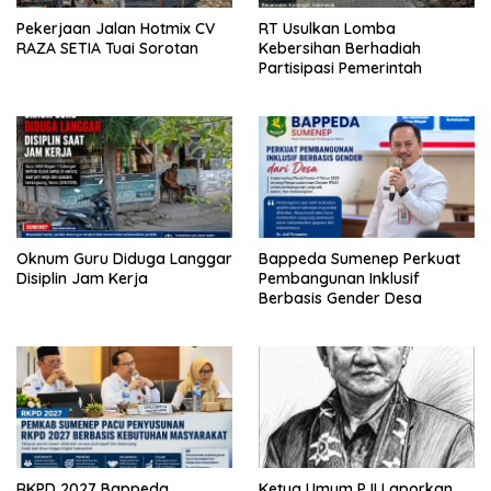
Pekerjaan Jalan Hotmix CV
RT Usulkan Lomba
RAZA SETIA Tuai Sorotan
Kebersihan Berhadiah
Partisipasi Pemerintah
Oknum Guru Diduga Langgar
Bappeda Sumenep Perkuat
Disiplin Jam Kerja
Pembangunan Inklusif
Berbasis Gender Desa
RKPD 2027 Bappeda
Ketua Umum PJI Laporkan