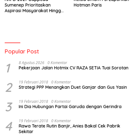
Sumenep Prioritaskan
Hotman Paris
Aspirasi Masyarakat Hingga
Kepulauan
Popular Post
1
8 Agustus 2026
0 Komentar
Pekerjaan Jalan Hotmix CV RAZA SETIA Tuai Sorotan
2
19 Februari 2018
0 Komentar
Strategi PPP Menangkan Duet Ganjar dan Gus Yasin
3
19 Februari 2018
0 Komentar
Ini Dia Hubungan Partai Garuda dengan Gerindra
4
19 Februari 2018
0 Komentar
Rawa Terate Rutin Banjir, Anies Bakal Cek Pabrik
Sekitar