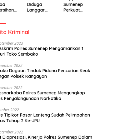
ba
Diduga
Sumenep
rsihan
Langgar
Perkuat
adiah
Disiplin Jam
Pembanguna
isipasi
Kerja
n Inklusif
rintah
Berbasis
ita Kriminal
Gender Desa
eptember 2023
eskrim Polres Sumenep Mengamankan 1
uri Toko Sembako
ovember 2022
laku Dugaan Tindak Pidana Pencurian Keok
ngan Polsek Kangayan
ovember 2022
resnarkoba Polres Sumenep Mengungkap
s Penyalahgunaan Narkotika
tober 2022
s Tipikor Pasar Lenteng Sudah Pelimpahan
as Tahap 2 Ke-JPU
eptember 2022
t Diapresiasi, Kinerja Polres Sumenep Dalam