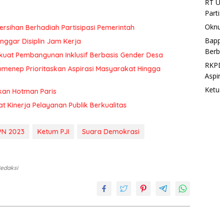
RT U
Part
Oknu
rsihan Berhadiah Partisipasi Pemerintah
Bapp
ggar Disiplin Jam Kerja
Berb
uat Pembangunan Inklusif Berbasis Gender Desa
RKPD
menep Prioritaskan Aspirasi Masyarakat Hingga
Aspi
Ketu
kan Hotman Paris
at Kinerja Pelayanan Publik Berkualitas
PN 2023
Ketum PJI
Suara Demokrasi
Redaksi