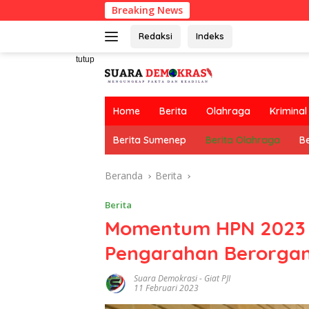
Langsung
Breaking News
ke
konten
Redaksi
Indeks
tutup
Home
Berita
Olahraga
Kriminal
Berita Sumenep
Berita Olahraga
Be
Beranda
Berita
Berita
Momentum HPN 2023 
Pengarahan Berorgan
Suara Demokrasi
-
Giat PJI
11 Februari 2023