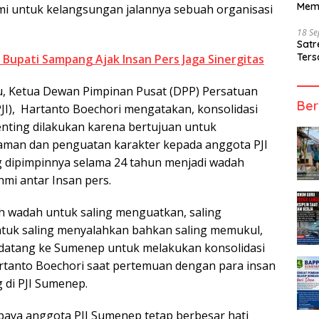
Mem
mi untuk kelangsungan jalannya sebuah organisasi
18 S
Sat
Ters
Bupati Sampang Ajak Insan Pers Jaga Sinergitas
u, Ketua Dewan Pimpinan Pusat (DPP) Persatuan
Ber
 PJI), Hartanto Boechori mengatakan, konsolidasi
enting dilakukan karena bertujuan untuk
an dan penguatan karakter kepada anggota PJI
g dipimpinnya selama 24 tahun menjadi wadah
hmi antar Insan pers.
ah wadah untuk saling menguatkan, saling
tuk saling menyalahkan bahkan saling memukul,
a datang ke Sumenep untuk melakukan konsolidasi
artanto Boechori saat pertemuan dengan para insan
 di PJI Sumenep.
paya anggota PJI Sumenep tetap berbesar hati