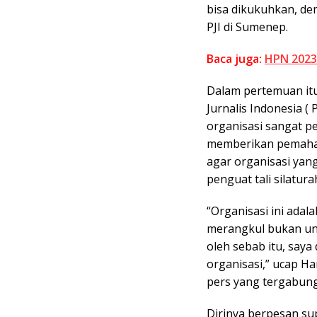
bisa dikukuhkan, de
PJI di Sumenep.
Baca juga:
HPN 2023 
Dalam pertemuan it
Jurnalis Indonesia (
organisasi sangat p
memberikan pemaham
agar organisasi yan
penguat tali silatura
“Organisasi ini adal
merangkul bukan un
oleh sebab itu, say
organisasi,” ucap H
pers yang tergabung
Dirinya berpesan su