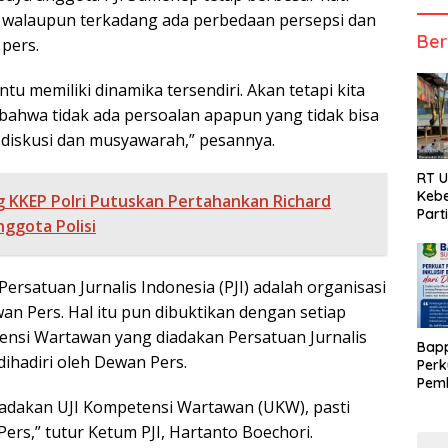
 walaupun terkadang ada perbedaan persepsi dan
Ber
 pers.
ntu memiliki dinamika tersendiri. Akan tetapi kita
 bahwa tidak ada persoalan apapun yang tidak bisa
 diskusi dan musyawarah,” pesannya.
RT 
Kebe
g KKEP Polri Putuskan Pertahankan Richard
Part
nggota Polisi
ersatuan Jurnalis Indonesia (PJI) adalah organisasi
an Pers. Hal itu pun dibuktikan dengan setiap
ensi Wartawan yang diadakan Persatuan Jurnalis
Bap
 dihadiri oleh Dewan Pers.
Perk
Pemb
Berb
ngadakan UJI Kompetensi Wartawan (UKW), pasti
Pers,” tutur Ketum PJI, Hartanto Boechori.