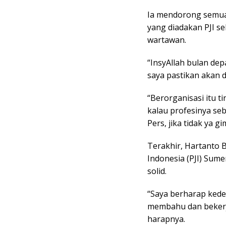
Ia mendorong semua
yang diadakan PJI 
wartawan.
“InsyAllah bulan de
saya pastikan akan d
“Berorganisasi itu t
kalau profesinya seb
Pers, jika tidak ya 
Terakhir, Hartanto 
Indonesia (PJI) Su
solid.
“Saya berharap kede
membahu dan bekerj
harapnya.