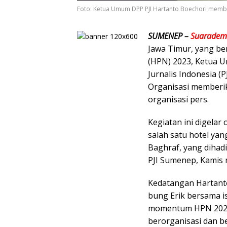
Foto: Ketua Umum DPP PJI Hartanto Boechori membe
SUMENEP –
Suarademo
Jawa Timur, yang b
(HPN) 2023, Ketua 
Jurnalis Indonesia (
Organisasi memberi
organisasi pers.
Kegiatan ini digela
salah satu hotel ya
Baghraf, yang dihad
PJI Sumenep, Kamis 
Kedatangan Hartanto
bung Erik bersama is
momentum HPN 2023
berorganisasi dan 