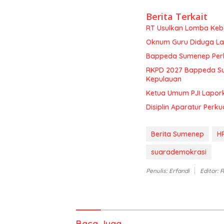
Berita Terkait
RT Usulkan Lomba Kebe
Oknum Guru Diduga Lan
Bappeda Sumenep Perk
RKPD 2027 Bappeda Su
Kepulauan
Ketua Umum PJI Lapor
Disiplin Aparatur Perku
Berita Sumenep
H
suarademokrasi
Penulis: Erfandi
Editor: 
Baca Juga