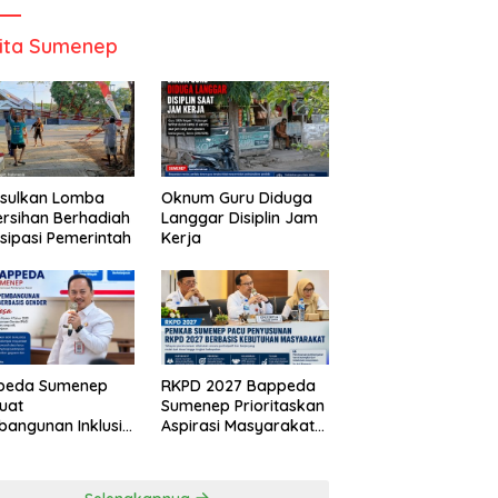
ita Sumenep
Usulkan Lomba
Oknum Guru Diduga
rsihan Berhadiah
Langgar Disiplin Jam
isipasi Pemerintah
Kerja
peda Sumenep
RKPD 2027 Bappeda
uat
Sumenep Prioritaskan
angunan Inklusif
Aspirasi Masyarakat
asis Gender Desa
Hingga Kepulauan