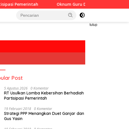
ntah
Oknum Guru Diduga Langgar Disiplin Jam Kerja
tutup
ular Post
5 Agustus 2026
0 Komentar
RT Usulkan Lomba Kebersihan Berhadiah
Partisipasi Pemerintah
19 Februari 2018
0 Komentar
Strategi PPP Menangkan Duet Ganjar dan
Gus Yasin