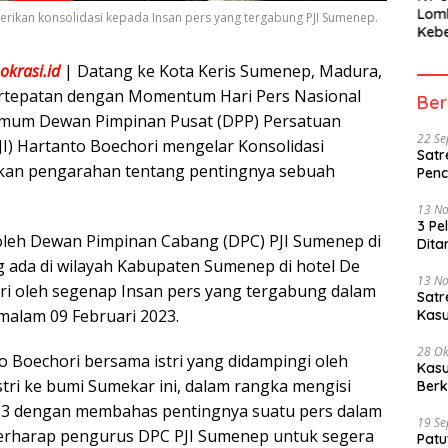
Lom
rikan konsolidasi kepada Insan pers yang tergabung PJI Sumenep.
Kebe
Berh
Part
krasi.id
| Datang ke Kota Keris Sumenep, Madura,
Peme
ertepatan dengan Momentum Hari Pers Nasional
Ber
Umum Dewan Pimpinan Pusat (DPP) Persatuan
22 S
PJI) Hartanto Boechori mengelar Konsolidasi
Satr
kan pengarahan tentang pentingnya sebuah
Penc
13 N
3 Pe
r oleh Dewan Pimpinan Cabang (DPC) PJI Sumenep di
Dita
ng ada di wilayah Kabupaten Sumenep di hotel De
13 N
iri oleh segenap Insan pers yang tergabung dalam
Sat
malam 09 Februari 2023.
Kasu
28 Ok
 Boechori bersama istri yang didampingi oleh
Kasu
tri ke bumi Sumekar ini, dalam rangka mengisi
Berk
 dengan membahas pentingnya suatu pers dalam
19 S
berharap pengurus DPC PJI Sumenep untuk segera
Patu