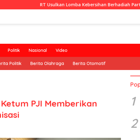
RT Usulkan Lomba Kebersihan Berhadiah Partisipasi Pemeri
Politik
Nasional
Video
rita Politik
Berita Olahraga
Berita Otomotif
Pop
1
Ketum PJI Memberikan
isasi
2