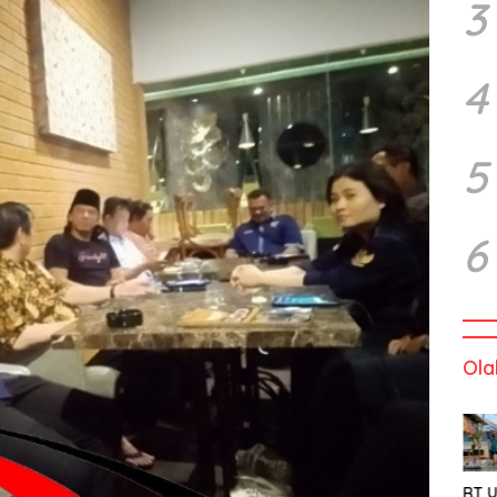
3
4
5
6
Ola
RT U