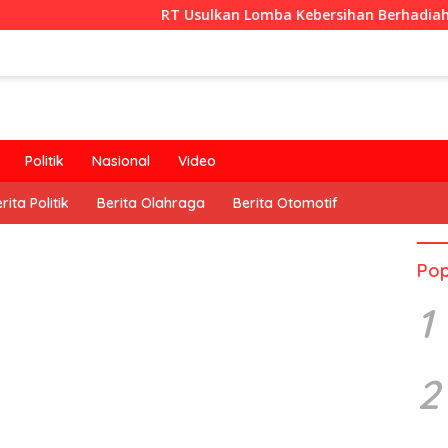
RT Usulkan Lomba Kebersihan Berhadiah Partisipasi Pem
Politik
Nasional
Video
rita Politik
Berita Olahraga
Berita Otomotif
Pop
1
2