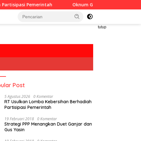
erintah
Oknum Guru Diduga Langgar Disiplin Jam Kerja
tutup
ular Post
5 Agustus 2026
0 Komentar
RT Usulkan Lomba Kebersihan Berhadiah
Partisipasi Pemerintah
19 Februari 2018
0 Komentar
Strategi PPP Menangkan Duet Ganjar dan
Gus Yasin