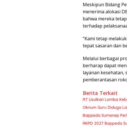
Meskipun Bidang Pe
menerima alokasi D
bahwa mereka tetap 
terhadap pelaksana
“Kami tetap melaku
tepat sasaran dan b
Melalui berbagai pr
berharap dapat men
layanan kesehatan,
pemberantasan rokok 
Berita Terkait
RT Usulkan Lomba Kebe
Oknum Guru Diduga Lan
Bappeda Sumenep Perk
RKPD 2027 Bappeda Su