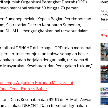
 di sejumlah Organisasi Perangkat Daerah (OPD)
Mem
elah mencapai sekitar 60 hingga 70 persen.
18 S
Sat
en Sumenep melalui Kepala Bagian Perekonomian
Ters
am, Sekretariat Daerah Kabupaten Sumenep,
r, SH, M.H., mengungkapkan hal tersebut dalam
Ber
, realisasi DBHCHT di berbagai OPD telah mencapai
0 persen. Ini menunjukkan bahwa sebagian besar
canakan sudah berjalan dengan baik, terutama di
an Masyarakat, Kesehatan, dan Penegakan Hukum,”
umenep Wujudkan Harapan Masyarakat
apal Cepat Express Bahar
tan, Dinas Kesehatan dan RSUD dr. H. Moh. Anwar
tama alokasi DBHCHT. Dana tersebut digunakan