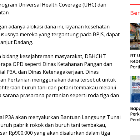
ogram Universal Health Coverage (UHC) dan
tan.
Ber
an adanya alokasi dana ini, layanan kesehatan
ususnya mereka yang tergantung pada BPJS, dapat
 lanjut Dadang.
RT 
am bidang kesejahteraan masyarakat, DBHCHT
Kebe
erapa OPD seperti Dinas Ketahanan Pangan dan
Part
ial P3A, dan Dinas Ketenagakerjaan. Dinas
an Pertanian menggunakan dana tersebut untuk
hteraan buruh tani dan petani tembakau melalui
 sarana prasarana pertanian seperti roda tiga dan
Bap
Perk
osial P3A akan menyalurkan Bantuan Langsung Tunai
Pemb
buruh pabrik rokok dan buruh tani tembakau,
Berb
ar Rp900.000 yang akan disalurkan dalam tiga