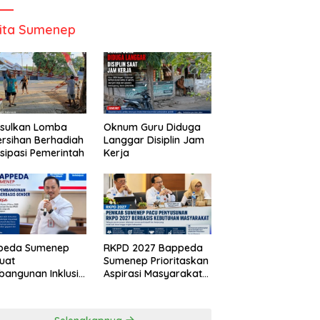
ita Sumenep
Usulkan Lomba
Oknum Guru Diduga
rsihan Berhadiah
Langgar Disiplin Jam
isipasi Pemerintah
Kerja
peda Sumenep
RKPD 2027 Bappeda
uat
Sumenep Prioritaskan
angunan Inklusif
Aspirasi Masyarakat
asis Gender Desa
Hingga Kepulauan