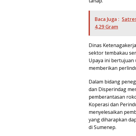
tahap.
Baca Juga :
Satre
4,29 Gram
Dinas Ketenagakerjaa
sektor tembakau se
Upaya ini bertujuan
memberikan perlindu
Dalam bidang peneg
dan Disperindag me
pemberantasan roko
Koperasi dan Perind
menyelesaikan pemb
yang diharapkan da
di Sumenep.