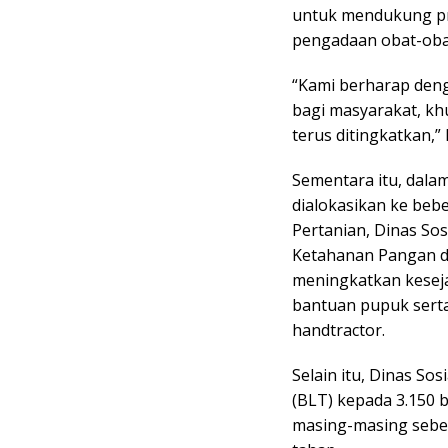
untuk mendukung pr
pengadaan obat-oba
“Kami berharap deng
bagi masyarakat, kh
terus ditingkatkan,”
Sementara itu, dal
dialokasikan ke beb
Pertanian, Dinas Sos
Ketahanan Pangan d
meningkatkan keseja
bantuan pupuk serta
handtractor.
Selain itu, Dinas S
(BLT) kepada 3.150 
masing-masing sebes