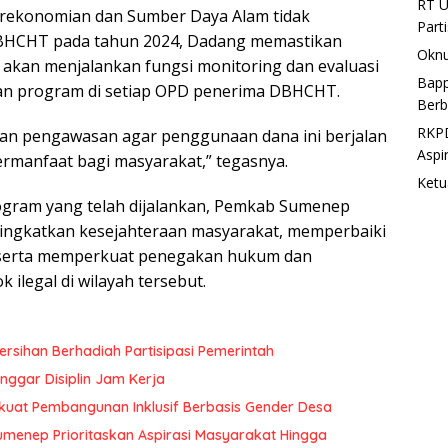
RT U
rekonomian dan Sumber Daya Alam tidak
Part
BHCHT pada tahun 2024, Dadang memastikan
Oknu
akan menjalankan fungsi monitoring dan evaluasi
Bapp
an program di setiap OPD penerima DBHCHT.
Berb
RKPD
kan pengawasan agar penggunaan dana ini berjalan
Aspi
ermanfaat bagi masyarakat,” tegasnya.
Ketu
ogram yang telah dijalankan, Pemkab Sumenep
ingkatkan kesejahteraan masyarakat, memperbaiki
 serta memperkuat penegakan hukum dan
ilegal di wilayah tersebut.
rsihan Berhadiah Partisipasi Pemerintah
ggar Disiplin Jam Kerja
uat Pembangunan Inklusif Berbasis Gender Desa
menep Prioritaskan Aspirasi Masyarakat Hingga