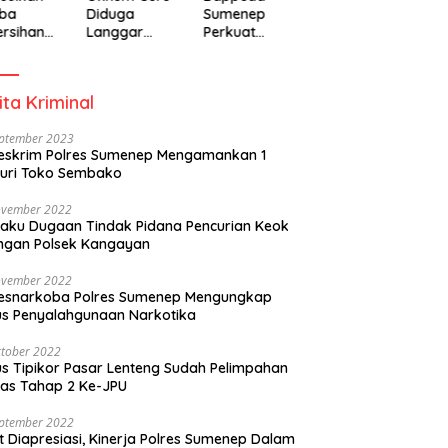
ba
Diduga
Sumenep
rsihan
Langgar
Perkuat
adiah
Disiplin Jam
Pembanguna
isipasi
Kerja
n Inklusif
rintah
Berbasis
ita Kriminal
Gender Desa
eptember 2023
eskrim Polres Sumenep Mengamankan 1
uri Toko Sembako
ovember 2022
laku Dugaan Tindak Pidana Pencurian Keok
ngan Polsek Kangayan
ovember 2022
resnarkoba Polres Sumenep Mengungkap
s Penyalahgunaan Narkotika
tober 2022
s Tipikor Pasar Lenteng Sudah Pelimpahan
as Tahap 2 Ke-JPU
eptember 2022
t Diapresiasi, Kinerja Polres Sumenep Dalam