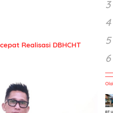
3
4
5
epat Realisasi DBHCHT
6
Ola
RT U