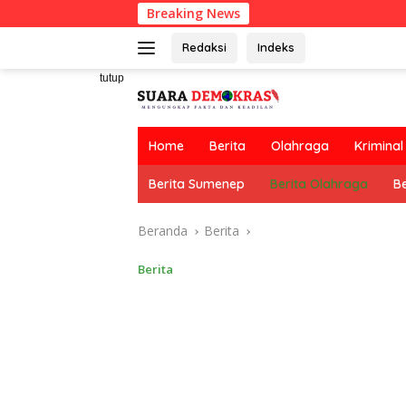
Langsung
Breaking News
ke
konten
Redaksi
Indeks
tutup
Home
Berita
Olahraga
Kriminal
Berita Sumenep
Berita Olahraga
Be
Beranda
Berita
Berita