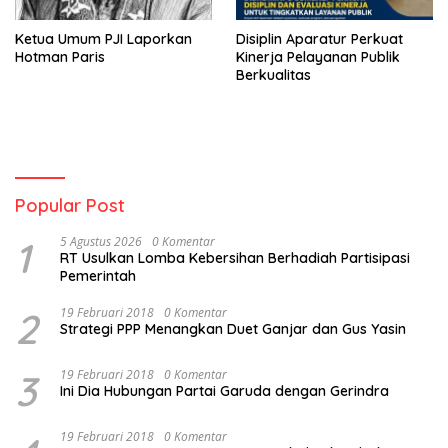
Ketua Umum PJI Laporkan
Disiplin Aparatur Perkuat
Hotman Paris
Kinerja Pelayanan Publik
Berkualitas
Popular Post
1
5 Agustus 2026
0 Komentar
RT Usulkan Lomba Kebersihan Berhadiah Partisipasi
Pemerintah
2
19 Februari 2018
0 Komentar
Strategi PPP Menangkan Duet Ganjar dan Gus Yasin
3
19 Februari 2018
0 Komentar
Ini Dia Hubungan Partai Garuda dengan Gerindra
19 Februari 2018
0 Komentar