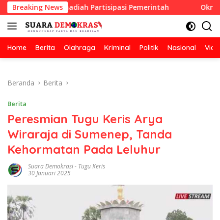
Langsung
ihan Berhadiah Partisipasi Pemerintah
Breaking News
Oknum Guru Did
ke
konten
Home
Berita
Olahraga
Kriminal
Politik
Nasional
Vide
Beranda
Berita
Berita
Peresmian Tugu Keris Arya
Wiraraja di Sumenep, Tanda
Kehormatan Pada Leluhur
Suara Demokrasi
-
Tugu Keris
30 Januari 2025