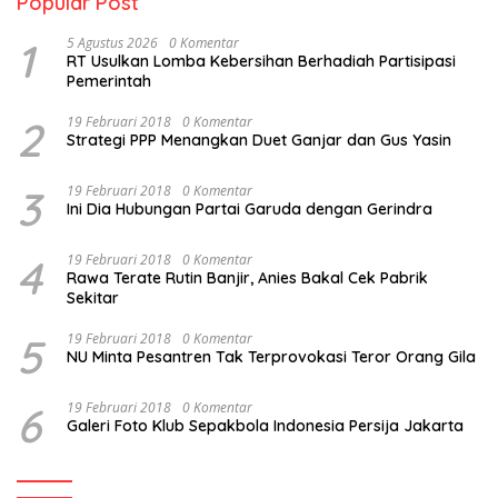
Popular Post
1
5 Agustus 2026
0 Komentar
RT Usulkan Lomba Kebersihan Berhadiah Partisipasi
Pemerintah
2
19 Februari 2018
0 Komentar
Strategi PPP Menangkan Duet Ganjar dan Gus Yasin
3
19 Februari 2018
0 Komentar
Ini Dia Hubungan Partai Garuda dengan Gerindra
4
19 Februari 2018
0 Komentar
Rawa Terate Rutin Banjir, Anies Bakal Cek Pabrik
Sekitar
5
19 Februari 2018
0 Komentar
NU Minta Pesantren Tak Terprovokasi Teror Orang Gila
6
19 Februari 2018
0 Komentar
Galeri Foto Klub Sepakbola Indonesia Persija Jakarta