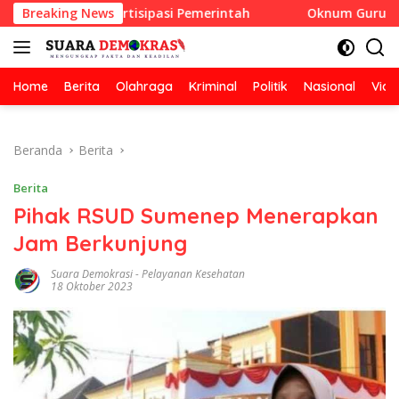
Langsung
hadiah Partisipasi Pemerintah
Breaking News
Oknum Guru Diduga Lang
ke
konten
Home
Berita
Olahraga
Kriminal
Politik
Nasional
Vide
Beranda
Berita
Berita
Pihak RSUD Sumenep Menerapkan
Jam Berkunjung
Suara Demokrasi
-
Pelayanan Kesehatan
18 Oktober 2023