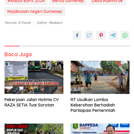
#Kasus BSPS 2024
Berita Sumenep
Desa Kalimo'ok
Kejaksaan negeri Sumenep
Penulis: Erfandi
Editor: Redaksi
Baca Juga
Pekerjaan Jalan Hotmix CV
RT Usulkan Lomba
RAZA SETIA Tuai Sorotan
Kebersihan Berhadiah
Partisipasi Pemerintah