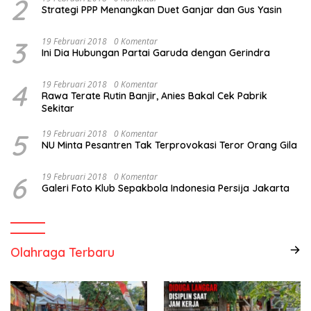
2
Strategi PPP Menangkan Duet Ganjar dan Gus Yasin
3
19 Februari 2018
0 Komentar
Ini Dia Hubungan Partai Garuda dengan Gerindra
4
19 Februari 2018
0 Komentar
Rawa Terate Rutin Banjir, Anies Bakal Cek Pabrik
Sekitar
5
19 Februari 2018
0 Komentar
NU Minta Pesantren Tak Terprovokasi Teror Orang Gila
6
19 Februari 2018
0 Komentar
Galeri Foto Klub Sepakbola Indonesia Persija Jakarta
Olahraga Terbaru