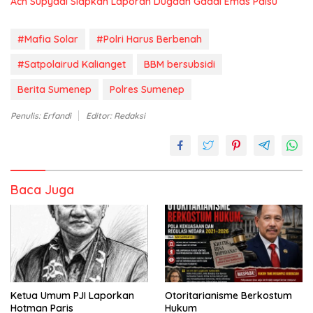
Ach Supyadi Siapkan Laporan Dugaan Gadai Emas Palsu
#Mafia Solar
#Polri Harus Berbenah
#Satpolairud Kalianget
BBM bersubsidi
Berita Sumenep
Polres Sumenep
Penulis: Erfandi
Editor: Redaksi
Baca Juga
Ketua Umum PJI Laporkan
Otoritarianisme Berkostum
Hotman Paris
Hukum