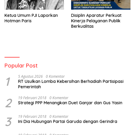
Ketua Umum PJI Laporkan
Disiplin Aparatur Perkuat
Hotman Paris
Kinerja Pelayanan Publik
Berkualitas
Popular Post
1
5 Agustus 2026
0 Komentar
RT Usulkan Lomba Kebersihan Berhadiah Partisipasi
Pemerintah
2
19 Februari 2018
0 Komentar
Strategi PPP Menangkan Duet Ganjar dan Gus Yasin
3
19 Februari 2018
0 Komentar
Ini Dia Hubungan Partai Garuda dengan Gerindra