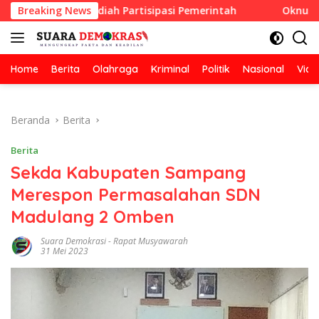
Langsung
an Berhadiah Partisipasi Pemerintah
Breaking News
Oknum Guru Didug
ke
konten
Home
Berita
Olahraga
Kriminal
Politik
Nasional
Vide
Beranda
Berita
Berita
Sekda Kabupaten Sampang
Merespon Permasalahan SDN
Madulang 2 Omben
Suara Demokrasi
-
Rapat Musyawarah
31 Mei 2023