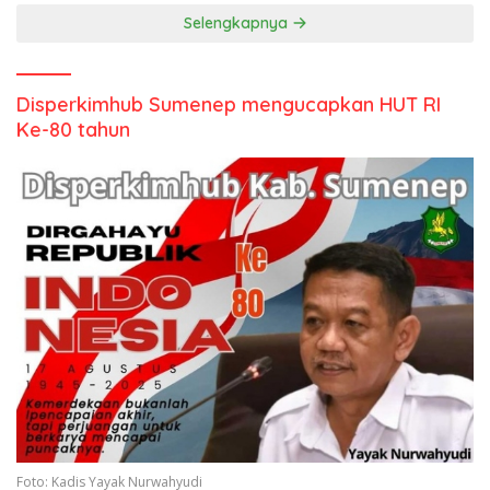
Selengkapnya
Disperkimhub Sumenep mengucapkan HUT RI
Ke-80 tahun
Foto: Kadis Yayak Nurwahyudi