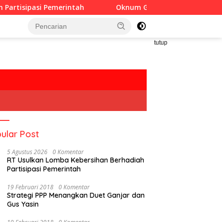
i Pemerintah
Oknum Guru Diduga Langgar Disiplin Jam 
tutup
ular Post
5 Agustus 2026
0 Komentar
RT Usulkan Lomba Kebersihan Berhadiah
Partisipasi Pemerintah
19 Februari 2018
0 Komentar
Strategi PPP Menangkan Duet Ganjar dan
Gus Yasin