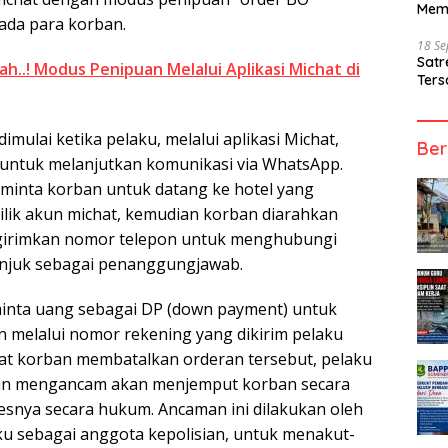
Mem
ada para korban.
18 S
Sat
h..! Modus Penipuan Melalui Aplikasi Michat di
Ters
imulai ketika pelaku, melalui aplikasi Michat,
Ber
untuk melanjutkan komunikasi via WhatsApp.
minta korban untuk datang ke hotel yang
ilik akun michat, kemudian korban diarahkan
irimkan nomor telepon untuk menghubungi
unjuk sebagai penanggungjawab.
minta uang sebagai DP (down payment) untuk
n melalui nomor rekening yang dikirim pelaku
at korban membatalkan orderan tersebut, pelaku
an mengancam akan menjemput korban secara
snya secara hukum. Ancaman ini dilakukan oleh
 sebagai anggota kepolisian, untuk menakut-