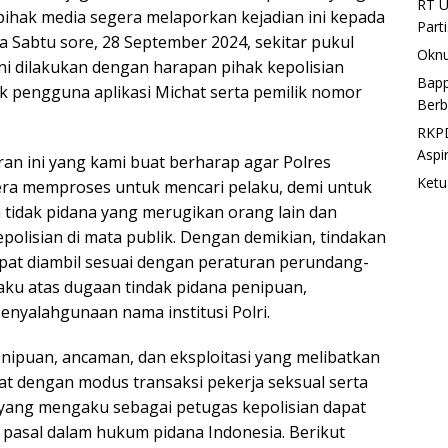
RT U
 pihak media segera melaporkan kejadian ini kepada
Part
 Sabtu sore, 28 September 2024, sekitar pukul
Oknu
ini dilakukan dengan harapan pihak kepolisian
Bapp
k pengguna aplikasi Michat serta pemilik nomor
Berb
RKPD
Aspi
an ini yang kami buat berharap agar Polres
Ketu
ra memproses untuk mencari pelaku, demi untuk
 tidak pidana yang merugikan orang lain dan
epolisian di mata publik. Dengan demikian, tindakan
pat diambil sesuai dengan peraturan perundang-
ku atas dugaan tindak pidana penipuan,
nyalahgunaan nama institusi Polri.
nipuan, ancaman, dan eksploitasi yang melibatkan
hat dengan modus transaksi pekerja seksual serta
yang mengaku sebagai petugas kepolisian dapat
pasal dalam hukum pidana Indonesia. Berikut