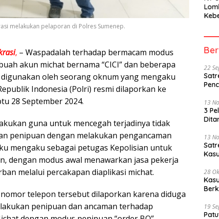
Lom
Kebe
Berh
rasi melakukan pelaporan di Polres Sumenep.
Part
Peme
Ber
rasi
,
– Waspadalah terhadap bermacam modus
 sebuah akun michat bernama “CICI” dan beberapa
22 S
 digunakan oleh seorang oknum yang mengaku
Satr
Penc
epublik Indonesia (Polri) resmi dilaporkan ke
tu 28 September 2024.
13 N
3 Pe
Dita
lakukan guna untuk mencegah terjadinya tidak
dan penipuan dengan melakukan pengancaman
13 N
Sat
ku mengaku sebagai petugas Kepolisian untuk
Kasu
an, dengan modus awal menawarkan jasa pekerja
ban melalui percakapan diaplikasi michat.
28 Ok
Kasu
Berk
nomor telepon tersebut dilaporkan karena diduga
lakukan penipuan dan ancaman terhadap
19 S
Patu
Michat dengan modus penipuan “order BO”