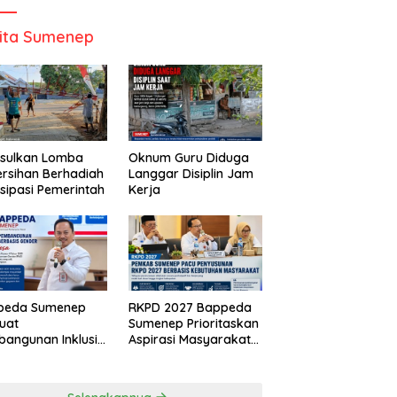
ita Sumenep
Usulkan Lomba
Oknum Guru Diduga
rsihan Berhadiah
Langgar Disiplin Jam
isipasi Pemerintah
Kerja
peda Sumenep
RKPD 2027 Bappeda
uat
Sumenep Prioritaskan
angunan Inklusif
Aspirasi Masyarakat
asis Gender Desa
Hingga Kepulauan