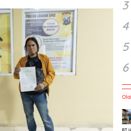
3
4
5
6
Ola
RT U