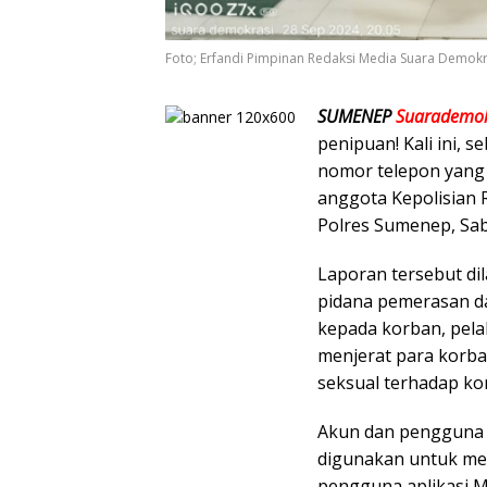
Foto; Erfandi Pimpinan Redaksi Media Suara Demok
SUMENEP
Suarademok
penipuan! Kali ini,
nomor telepon yang
anggota Kepolisian R
Polres Sumenep, Sab
Laporan tersebut di
pidana pemerasan 
kepada korban, pela
menjerat para korb
seksual terhadap kor
Akun dan pengguna 
digunakan untuk me
pengguna aplikasi 