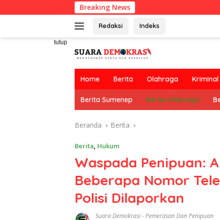
Langsung
Breaking News
ke
konten
Redaksi
Indeks
tutup
Home
Berita
Olahraga
Kriminal
Berita Sumenep
Berita Olahraga
Be
Beranda
Berita
Berita
,
Hukum
Waspada Penipuan: Ak
Beberapa Nomor Tel
Polisi Dilaporkan
Suara Demokrasi
-
Pemerasan Dan Penipuan