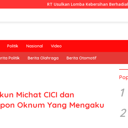
RT Usulkan Lomba Kebersihan Berhadiah Partisipas
Politik
Nasional
Video
rita Politik
Berita Olahraga
Berita Otomotif
Pop
1
un Michat CICI dan
epon Oknum Yang Mengaku
2