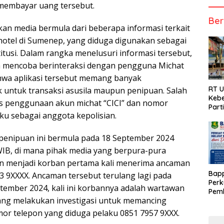
 membayar uang tersebut.
Ber
kukan media bermula dari beberapa informasi terkait
otel di Sumenep, yang diduga digunakan sebagai
itusi. Dalam rangka menelusuri informasi tersebut,
ia mencoba berinteraksi dengan pengguna Michat
a aplikasi tersebut memang banyak
RT 
k untuk transaksi asusila maupun penipuan. Salah
Kebe
s penggunaan akun michat “CICI” dan nomor
Part
u sebagai anggota kepolisian.
penipuan ini bermula pada 18 September 2024
 WIB, di mana pihak media yang berpura-pura
n menjadi korban pertama kali menerima ancaman
Bap
3 9XXXX. Ancaman tersebut terulang lagi pada
Perk
tember 2024, kali ini korbannya adalah wartawan
Pemb
ang melakukan investigasi untuk memancing
Berb
or telepon yang diduga pelaku 0851 7957 9XXX.