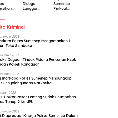
ba
Diduga
Sumenep
rsihan
Langgar
Perkuat
adiah
Disiplin Jam
Pembanguna
isipasi
Kerja
n Inklusif
rintah
Berbasis
ita Kriminal
Gender Desa
eptember 2023
eskrim Polres Sumenep Mengamankan 1
uri Toko Sembako
ovember 2022
laku Dugaan Tindak Pidana Pencurian Keok
ngan Polsek Kangayan
ovember 2022
resnarkoba Polres Sumenep Mengungkap
s Penyalahgunaan Narkotika
tober 2022
s Tipikor Pasar Lenteng Sudah Pelimpahan
as Tahap 2 Ke-JPU
eptember 2022
t Diapresiasi, Kinerja Polres Sumenep Dalam