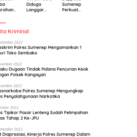
ba
Diduga
Sumenep
rsihan
Langgar
Perkuat
adiah
Disiplin Jam
Pembanguna
isipasi
Kerja
n Inklusif
rintah
Berbasis
ita Kriminal
Gender Desa
eptember 2023
eskrim Polres Sumenep Mengamankan 1
uri Toko Sembako
ovember 2022
laku Dugaan Tindak Pidana Pencurian Keok
ngan Polsek Kangayan
ovember 2022
resnarkoba Polres Sumenep Mengungkap
s Penyalahgunaan Narkotika
tober 2022
s Tipikor Pasar Lenteng Sudah Pelimpahan
as Tahap 2 Ke-JPU
eptember 2022
t Diapresiasi, Kinerja Polres Sumenep Dalam