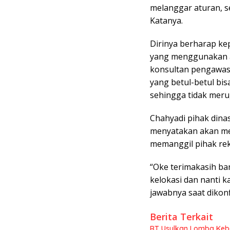
melanggar aturan, s
Katanya.
Dirinya berharap kep
yang menggunakan a
konsultan pengawas
yang betul-betul bi
sehingga tidak meru
Chahyadi pihak dinas
menyatakan akan mel
memanggil pihak re
“Oke terimakasih ba
kelokasi dan nanti k
jawabnya saat dikon
Berita Terkait
RT Usulkan Lomba Kebe