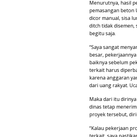
Menurutnya, hasil p
pemasangan beton U-
dicor manual, sisa l
ditch tidak disemen,
begitu saja.
“Saya sangat menya
besar, pekerjaannya 
baiknya sebelum pek
terkait harus diperb
karena anggaran ya
dari uang rakyat. Uc
Maka dari itu diriny
dinas tetap meneri
proyek tersebut, di
“Kalau pekerjaan pro
terkait, saya pasti