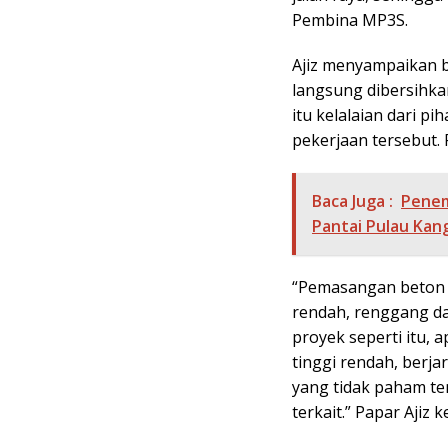
Pembina MP3S.
Ajiz menyampaikan b
langsung dibersihkan
itu kelalaian dari 
pekerjaan tersebut. 
Baca Juga :
Penem
Pantai Pulau Kan
“Pemasangan beton U
rendah, renggang da
proyek seperti itu,
tinggi rendah, berja
yang tidak paham te
terkait.” Papar Ajiz 