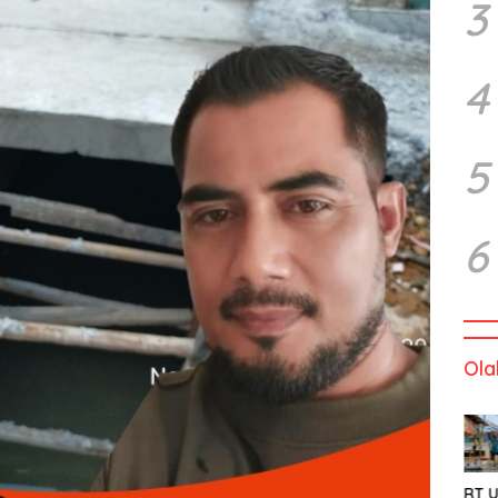
3
4
5
6
Ola
RT U