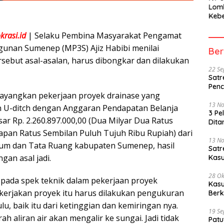
Lom
Kebe
Berh
Part
rasi.id
| Selaku Pembina Masyarakat Pengamat
Peme
unan Sumenep (MP3S) Ajiz Habibi menilai
Ber
rsebut asal-asalan, harus dibongkar dan dilakukan
22 S
Satr
Penc
ayangkan pekerjaan proyek drainase yang
13 N
U-ditch dengan Anggaran Pendapatan Belanja
3 Pe
ar Rp. 2.260.897.000,00 (Dua Milyar Dua Ratus
Dita
apan Ratus Sembilan Puluh Tujuh Ribu Rupiah) dari
13 N
um dan Tata Ruang kabupaten Sumenep, hasil
Sat
gan asal jadi.
Kasu
28 Ok
 pada spek teknik dalam pekerjaan proyek
Kasu
ikerjakan proyek itu harus dilakukan pengukuran
Berk
, baik itu dari ketinggian dan kemiringan nya.
19 S
h aliran air akan mengalir ke sungai. Jadi tidak
Patu