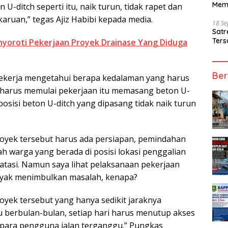
Mem
U-ditch seperti itu, naik turun, tidak rapet dan
aruan,” tegas Ajiz Habibi kepada media.
18 S
Sat
Ters
yoroti Pekerjaan Proyek Drainase Yang Diduga
Ber
pekerja mengetahui berapa kedalaman yang harus
a harus memulai pekerjaan itu memasang beton U-
 posisi beton U-ditch yang dipasang tidak naik turun
oyek tersebut harus ada persiapan, pemindahan
h warga yang berada di posisi lokasi penggalian
atasi. Namun saya lihat pelaksanaan pekerjaan
nyak menimbulkan masalah, kenapa?
oyek tersebut yang hanya sedikit jaraknya
berbulan-bulan, setiap hari harus menutup akses
a para pengguna jalan terganggu.” Pungkas