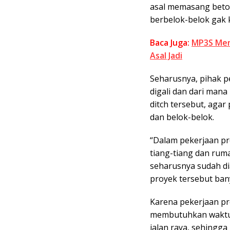
asal memasang beton 
berbelok-belok gak k
Baca Juga:
MP3S Men
Asal Jadi
Seharusnya, pihak 
digali dan dari man
ditch tersebut, agar
dan belok-belok.
“Dalam pekerjaan pr
tiang-tiang dan ruma
seharusnya sudah di
proyek tersebut ba
Karena pekerjaan pr
membutuhkan waktu 
jalan raya, sehingg