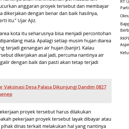
RT U
curkan anggaran proyek tersebut dan membayar
Part
a dikerjakan dengan benar dan baik hasilnya,
Oknu
i itu.” Ujar Ajiz.
Bapp
Berb
 area kota itu seharusnya bisa menjadi percontohan
RKPD
 dipandang mata. Apalagi setiap musim hujan diarea
Aspi
ng terjadi genangan air hujan (banjir). Kalau
Ketu
sebut dikerjakan asal jadi, percuma nantinya air
galir dengan baik dan pasti akan tetap terjadi
r Vaksinasi Desa Palasa Dikunjungi Dandim 0827
menep
pekerjaan proyek tersebut harus dilakukan
pakah pekerjaan proyek tersebut layak dibayar atau
 pihak dinas terkait melakukan hal yang nantinya