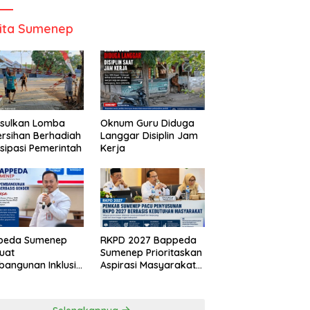
ita Sumenep
Usulkan Lomba
Oknum Guru Diduga
rsihan Berhadiah
Langgar Disiplin Jam
isipasi Pemerintah
Kerja
peda Sumenep
RKPD 2027 Bappeda
uat
Sumenep Prioritaskan
angunan Inklusif
Aspirasi Masyarakat
asis Gender Desa
Hingga Kepulauan