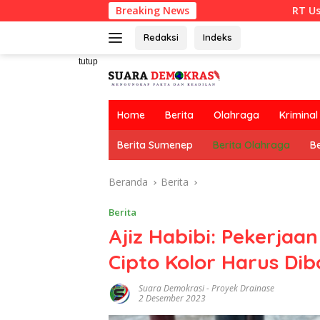
Langsung
Breaking News
RT Usulkan Lomba Keb
ke
konten
Redaksi
Indeks
tutup
Home
Berita
Olahraga
Kriminal
Berita Sumenep
Berita Olahraga
Be
Beranda
Berita
Berita
Ajiz Habibi: Pekerjaan
Cipto Kolor Harus Di
Suara Demokrasi
-
Proyek Drainase
2 Desember 2023