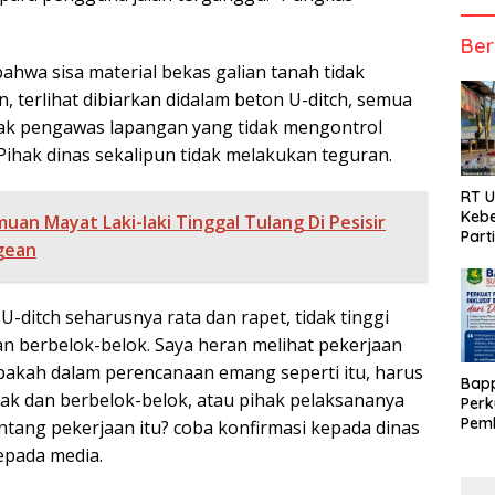
Ber
ahwa sisa material bekas galian tanah tidak
, terlihat dibiarkan didalam beton U-ditch, semua
pihak pengawas lapangan yang tidak mengontrol
Pihak dinas sekalipun tidak melakukan teguran.
RT 
Kebe
uan Mayat Laki-laki Tinggal Tulang Di Pesisir
Part
gean
-ditch seharusnya rata dan rapet, tidak tinggi
n berbelok-belok. Saya heran melihat pekerjaan
 apakah dalam perencanaan emang seperti itu, harus
Bap
rak dan berbelok-belok, atau pihak pelaksananya
Perk
Pemb
ntang pekerjaan itu? coba konfirmasi kepada dinas
Berb
kepada media.