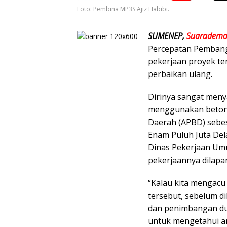
Foto: Pembina MP3S Ajiz Habibi.
SUMENEP,
Suarademok
Percepatan Pembang
pekerjaan proyek te
perbaikan ulang.
Dirinya sangat meny
menggunakan beton 
Daerah (APBD) sebes
Enam Puluh Juta Del
Dinas Pekerjaan Um
pekerjaannya dilapan
“Kalau kita mengacu
tersebut, sebelum d
dan penimbangan dulu
untuk mengetahui ara