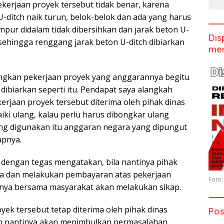
ekerjaan proyek tersebut tidak benar, karena
ditch naik turun, belok-belok dan ada yang harus
umpur didalam tidak dibersihkan dan jarak beton U-
Dis
 sehingga renggang jarak beton U-ditch dibiarkan
men
ngkan pekerjaan proyek yang anggarannya begitu
dibiarkan seperti itu. Pendapat saya alangkah
erjaan proyek tersebut diterima oleh pihak dinas
aiki ulang, kalau perlu harus dibongkar ulang
ng digunakan itu anggaran negara yang dipungut
apnya.
a dengan tegas mengatakan, bila nantinya pihak
ma dan melakukan pembayaran atas pekerjaan
Foto:
rinya bersama masyarakat akan melakukan sikap.
yek tersebut tetap diterima oleh pihak dinas
Pos
kan nantinya akan menimbulkan permasalahan.