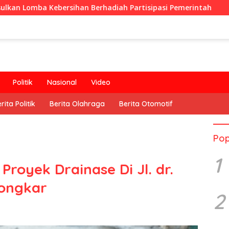
ersihan Berhadiah Partisipasi Pemerintah
Oknum Guru 
Politik
Nasional
Video
rita Politik
Berita Olahraga
Berita Otomotif
Pop
1
 Proyek Drainase Di Jl. dr.
bongkar
2