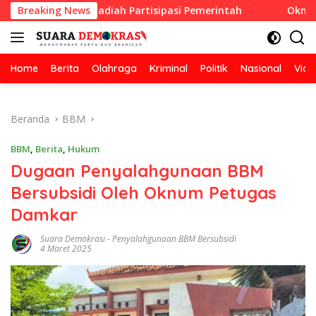
Langsung
an Berhadiah Partisipasi Pemerintah
Breaking News
Oknum Guru Didug
ke
konten
Home
Berita
Olahraga
Kriminal
Politik
Nasional
Vide
Beranda
BBM
BBM
,
Berita
,
Hukum
Dugaan Penyalahgunaan BBM
Bersubsidi Oleh Oknum Petugas
Damkar
Suara Demokrasi
-
Penyalahgunaan BBM Bersubsidi
4 Maret 2025