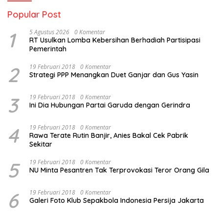
Popular Post
1
5 Agustus 2026
0 Komentar
RT Usulkan Lomba Kebersihan Berhadiah Partisipasi
Pemerintah
2
19 Februari 2018
0 Komentar
Strategi PPP Menangkan Duet Ganjar dan Gus Yasin
3
19 Februari 2018
0 Komentar
Ini Dia Hubungan Partai Garuda dengan Gerindra
4
19 Februari 2018
0 Komentar
Rawa Terate Rutin Banjir, Anies Bakal Cek Pabrik
Sekitar
5
19 Februari 2018
0 Komentar
NU Minta Pesantren Tak Terprovokasi Teror Orang Gila
6
19 Februari 2018
0 Komentar
Galeri Foto Klub Sepakbola Indonesia Persija Jakarta