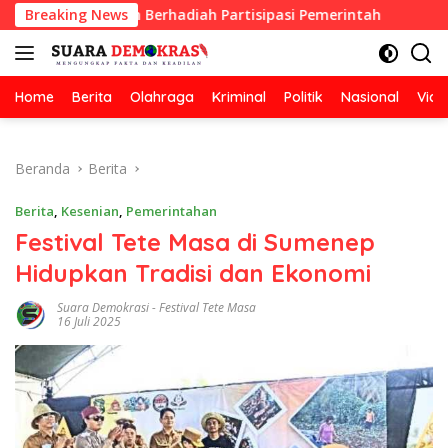
Langsung
ebersihan Berhadiah Partisipasi Pemerintah
Breaking News
Oknum Gur
ke
konten
Home
Berita
Olahraga
Kriminal
Politik
Nasional
Vide
Beranda
Berita
Berita
,
Kesenian
,
Pemerintahan
Festival Tete Masa di Sumenep
Hidupkan Tradisi dan Ekonomi
Suara Demokrasi
-
Festival Tete Masa
16 Juli 2025