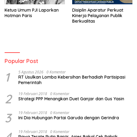
Ketua Umum PJI Laporkan
Disiplin Aparatur Perkuat
Hotman Paris
Kinerja Pelayanan Publik
Berkualitas
Popular Post
1
5 Agustus 2026
0 Komentar
RT Usulkan Lomba Kebersihan Berhadiah Partisipasi
Pemerintah
2
19 Februari 2018
0 Komentar
Strategi PPP Menangkan Duet Ganjar dan Gus Yasin
3
19 Februari 2018
0 Komentar
Ini Dia Hubungan Partai Garuda dengan Gerindra
4
19 Februari 2018
0 Komentar
Rawa Terate Rutin Banjir, Anies Bakal Cek Pabrik