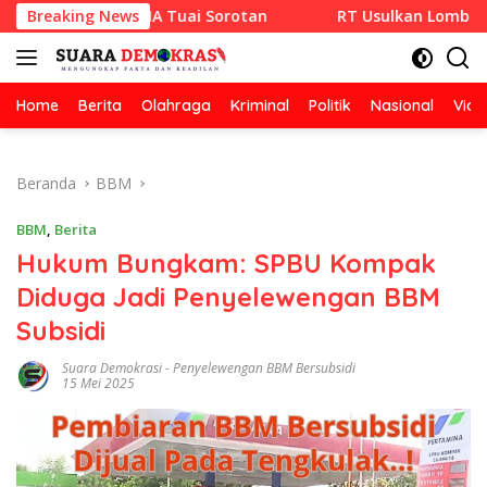
Langsung
RAZA SETIA Tuai Sorotan
Breaking News
RT Usulkan Lomba Kebersihan 
ke
konten
Home
Berita
Olahraga
Kriminal
Politik
Nasional
Vide
Beranda
BBM
BBM
,
Berita
Hukum Bungkam: SPBU Kompak
Diduga Jadi Penyelewengan BBM
Subsidi
Suara Demokrasi
-
Penyelewengan BBM Bersubsidi
15 Mei 2025