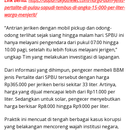
Link Berita:
https://dapurrakyatnews.com/harga-bbm-jenis-
pertalite-di-pulau-sapudi-tembus-di-angka-15-000-per-liter-
warga-menjerit/
“Antrian jeriken dengan mobil pickup dan odong-
odong terlihat sejak siang hingga malam hari. SPBU ini
hanya melayani pengendara dari pukul 07.00 hingga
10.00 pagi, setelah itu lebih fokus melayani jerigen,”
ungkap Tim yang melakukan investigasi di lapangan.
Dari informasi yang dihimpun, pengecer membeli BBM
jenis Pertalite dari SPBU tersebut dengan harga
Rp365.000 per jeriken berisi sekitar 33 liter. Artinya,
harga yang dijual mencapai lebih dari Rp11.000 per
liter. Sedangkan untuk solar, pengecer menyebutkan
harga berkisar Rp8.000 hingga Rp9.000 per liter.
Praktik ini mencuat di tengah berbagai kasus korupsi
yang belakangan mencoreng wajah institusi negara,