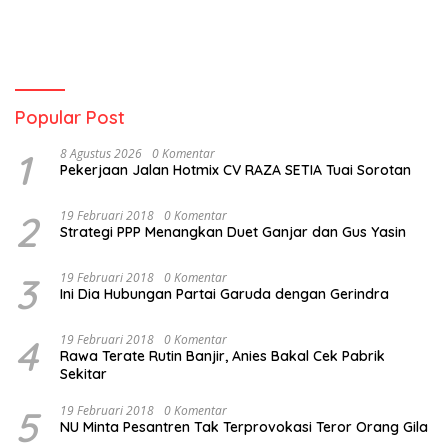
Kepulauan
Popular Post
1
8 Agustus 2026
0 Komentar
Pekerjaan Jalan Hotmix CV RAZA SETIA Tuai Sorotan
2
19 Februari 2018
0 Komentar
Strategi PPP Menangkan Duet Ganjar dan Gus Yasin
3
19 Februari 2018
0 Komentar
Ini Dia Hubungan Partai Garuda dengan Gerindra
4
19 Februari 2018
0 Komentar
Rawa Terate Rutin Banjir, Anies Bakal Cek Pabrik
Sekitar
5
19 Februari 2018
0 Komentar
NU Minta Pesantren Tak Terprovokasi Teror Orang Gila