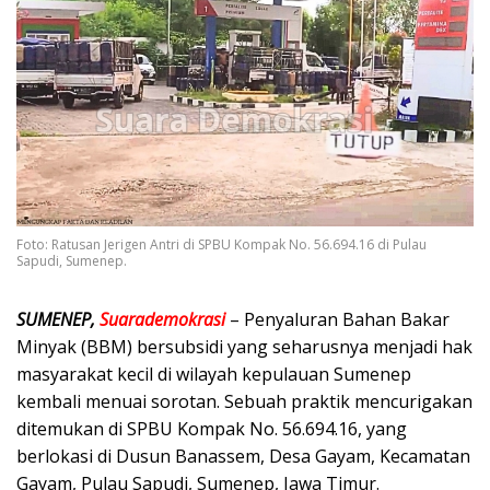
Foto: Ratusan Jerigen Antri di SPBU Kompak No. 56.694.16 di Pulau
Sapudi, Sumenep.
SUMENEP,
Suarademokrasi
– Penyaluran Bahan Bakar
Minyak (BBM) bersubsidi yang seharusnya menjadi hak
masyarakat kecil di wilayah kepulauan Sumenep
kembali menuai sorotan. Sebuah praktik mencurigakan
ditemukan di SPBU Kompak No. 56.694.16, yang
berlokasi di Dusun Banassem, Desa Gayam, Kecamatan
Gayam, Pulau Sapudi, Sumenep, Jawa Timur.