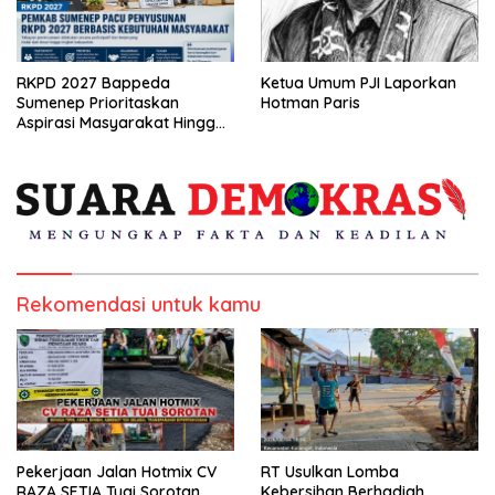
RKPD 2027 Bappeda
Ketua Umum PJI Laporkan
Sumenep Prioritaskan
Hotman Paris
Aspirasi Masyarakat Hingga
Kepulauan
Rekomendasi untuk kamu
Pekerjaan Jalan Hotmix CV
RT Usulkan Lomba
RAZA SETIA Tuai Sorotan
Kebersihan Berhadiah