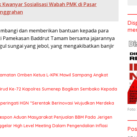
k Kwanyar Sosialisasi Wabah PMK di Pasar
anggrahan
Dis
men
ambangi dan memberikan bantuan kepada para
ati Pamekasan Baddrut Tamam bersama jajarannya
gul sungai yang jebol, yang mengakibatkan banjir
camatan Omben Ketua L-KPK Mawil Sampang Angkat
airud Ke-72 Kapolres Sumenep Bagikan Sembako Kepada
ringati HGN “Serentak Berinovasi Wujudkan Merdeka
Foto:
espon Aduan Masyarakat Penjualan BBM Pada Jerigen
lar High Level Meeting Dalam Pengendalian Inflasi
Pos