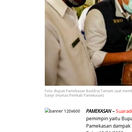
Foto: Bupati Pamekasan Baddrut Tamam saat memb
banjir (Humas Pemkab Pamekasan)
PAMEKASAN –
Suarad
pemimpin yaitu Bup
Pamekasan dampak ko