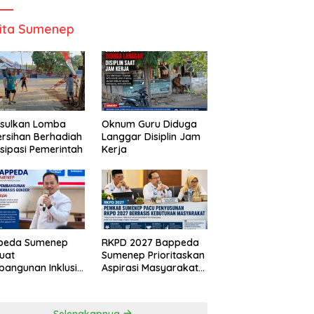
ita Sumenep
Usulkan Lomba
Oknum Guru Diduga
rsihan Berhadiah
Langgar Disiplin Jam
isipasi Pemerintah
Kerja
peda Sumenep
RKPD 2027 Bappeda
uat
Sumenep Prioritaskan
angunan Inklusif
Aspirasi Masyarakat
asis Gender Desa
Hingga Kepulauan
Selengkapnya