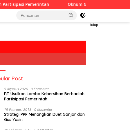
rintah
Oknum Guru Diduga Langgar Disiplin Jam Kerja
tutup
ular Post
5 Agustus 2026
0 Komentar
RT Usulkan Lomba Kebersihan Berhadiah
Partisipasi Pemerintah
19 Februari 2018
0 Komentar
Strategi PPP Menangkan Duet Ganjar dan
Gus Yasin