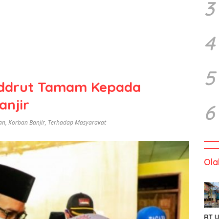
3
4
5
addrut Tamam Kepada
anjir
6
an
,
Korban Banjir
,
Terhadap Masyarakat
Ola
RT U