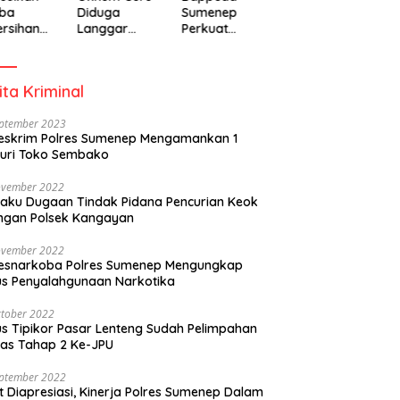
ba
Diduga
Sumenep
rsihan
Langgar
Perkuat
adiah
Disiplin Jam
Pembanguna
isipasi
Kerja
n Inklusif
rintah
Berbasis
ita Kriminal
Gender Desa
eptember 2023
eskrim Polres Sumenep Mengamankan 1
uri Toko Sembako
ovember 2022
laku Dugaan Tindak Pidana Pencurian Keok
ngan Polsek Kangayan
ovember 2022
resnarkoba Polres Sumenep Mengungkap
s Penyalahgunaan Narkotika
tober 2022
s Tipikor Pasar Lenteng Sudah Pelimpahan
as Tahap 2 Ke-JPU
eptember 2022
t Diapresiasi, Kinerja Polres Sumenep Dalam