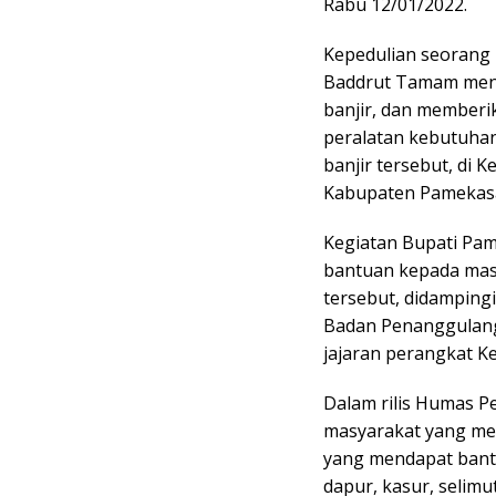
Rabu 12/01/2022.
Kepedulian seorang 
Baddrut Tamam meng
banjir, dan member
peralatan kebutuha
banjir tersebut, di
Kabupaten Pamekasa
Kegiatan Bupati Pa
bantuan kepada mas
tersebut, didampingi
Badan Penanggulang
jajaran perangkat K
Dalam rilis Humas
masyarakat yang men
yang mendapat bantu
dapur, kasur, selim