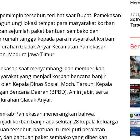
Mem
18 S
pemimpin tersebut, terlihat saat Bupati Pamekasan
Sat
unjungi lokasi tempat para masyarakat korban
Ters
ikan sejumlah paket bantuan sembako dan
n rumah tangga kepada para masyarakat korban
Ber
 Kelurahan Gladak Anyar Kecamatan Pamekasan
n, Madura Jawa Timur.
mekasan saat menyambangi dan memberikan
yarakat yang menjadi korban bencana banjir
 oleh Kepala Dinas Sosial, Moch. Tarsun, Kepala
an Bencana Daerah (BPBD), Amin Jabir, serta
elurahan Gladak Anyar.
 Pemkab Pamekasan menerangkan bahwa,
jadi korban banjir ada sekitar 28 kepala keluarga
an tersebut, bantuan itu meliputi peralatan
ut, dan bantuan paket sembako yang diberikan