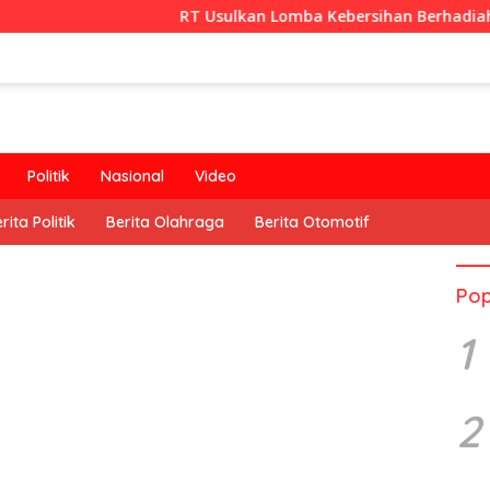
RT Usulkan Lomba Kebersihan Berhadiah Partisipasi Peme
Politik
Nasional
Video
rita Politik
Berita Olahraga
Berita Otomotif
Pop
1
2