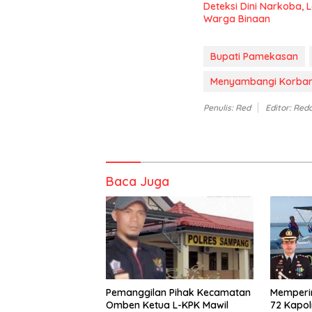
Deteksi Dini Narkoba,
Warga Binaan
Bupati Pamekasan
Menyambangi Korban 
Penulis: Red
Editor: Red
Baca Juga
Pemanggilan Pihak Kecamatan
Memperin
Omben Ketua L-KPK Mawil
72 Kapo