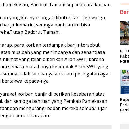
ti Pamekasan, Baddrut Tamam kepada para korban.
Ber
ntuan yang kiranya sangat dibutuhkan oleh warga
 banjir kemarin, semoga bantuan itu bisa
reka,” ucap Baddrut Tamam.
arap, para korban terdampak banjir tersebut
RT 
n atas musibah yang menimpanya dan senantiasa
Kebe
s nikmat yang telah diberikan Allah SWT, karena
Part
i ini semata-mata hanya kehendak Allah SWT yang
a semua, tidak lain hanyalah suatu peringatan agar
ih bertakwa kepada-nya.
rakat korban banjir di berikan kesabaran atas
Bap
mi, dan semoga bantuan yang Pemkab Pamekasan
Perk
nfaat dan mengurangi beban mereka semua,” ujar
Pemb
engan penuh harapan.
Berb