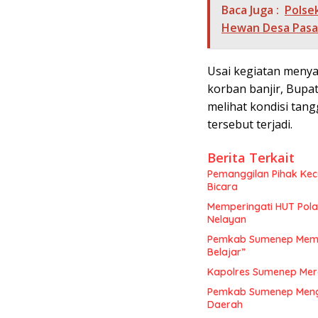
Baca Juga :
Polse
Hewan Desa Pas
Usai kegiatan meny
korban banjir, Bup
melihat kondisi tang
tersebut terjadi.
Berita Terkait
Pemanggilan Pihak Ke
Bicara
Memperingati HUT Pol
Nelayan
Pemkab Sumenep Mempe
Belajar”
Kapolres Sumenep Mer
Pemkab Sumenep Mengge
Daerah