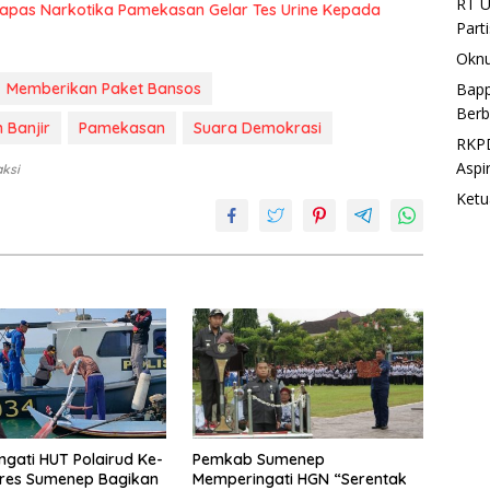
RT U
 Lapas Narkotika Pamekasan Gelar Tes Urine Kepada
Part
Oknu
Memberikan Paket Bansos
Bapp
Berb
Banjir
Pamekasan
Suara Demokrasi
RKPD
Aspi
aksi
Ketu
gati HUT Polairud Ke-
Pemkab Sumenep
lres Sumenep Bagikan
Memperingati HGN “Serentak