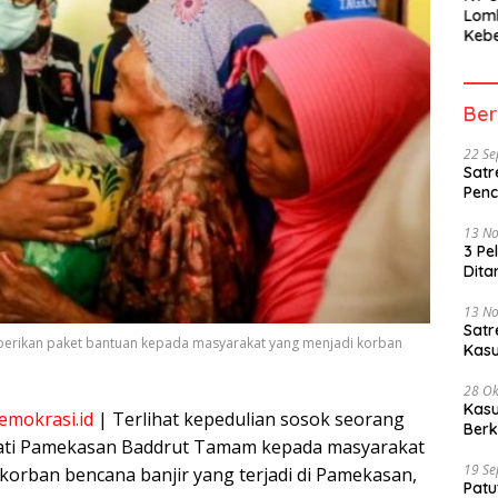
Lom
Kebe
Berh
Part
Peme
Ber
22 S
Satr
Penc
13 N
3 Pe
Dita
13 N
Sat
erikan paket bantuan kepada masyarakat yang menjadi korban
Kasu
28 Ok
Kasu
emokrasi.id
| Terlihat kepedulian sosok seorang
Berk
ati Pamekasan Baddrut Tamam kepada masyarakat
19 S
rban bencana banjir yang terjadi di Pamekasan,
Patu