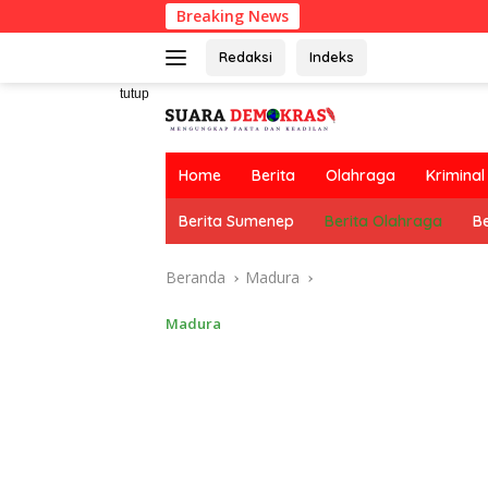
Langsung
Breaking News
ke
konten
Redaksi
Indeks
tutup
Home
Berita
Olahraga
Kriminal
Berita Sumenep
Berita Olahraga
Be
Beranda
Madura
Madura