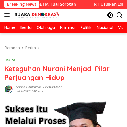
Langsung
x CV RAZA SETIA Tuai Sorotan
Breaking News
RT Usulkan Lomba Kebers
ke
konten
Home
Berita
Olahraga
Kriminal
Politik
Nasional
Vide
Beranda
Berita
Berita
Keteguhan Nurani Menjadi Pilar
Perjuangan Hidup
Suara Demokrasi
-
Kesuksesan
24 November 2025