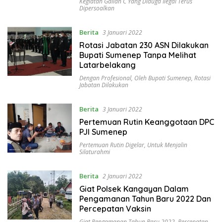
Kegiatan Galian C Yang Diduga Ilegal Terus
Dipersoalkan
Berita
3 Januari 2022
Rotasi Jabatan 230 ASN Dilakukan
Bupati Sumenep Tanpa Melihat
Latarbelakang
Dengan Profesional
,
Oleh Bupati Sumenep
,
Rotasi
Jabatan Dilakukan
Berita
3 Januari 2022
Pertemuan Rutin Keanggotaan DPC
PJI Sumenep
Pertemuan Rutin Digelar
,
Untuk Menjalin
Silaturahmi
Berita
2 Januari 2022
Giat Polsek Kangayan Dalam
Pengamanan Tahun Baru 2022 Dan
Percepatan Vaksin
Giat Pengamanan Tahun Baru 2022
,
Percepatan