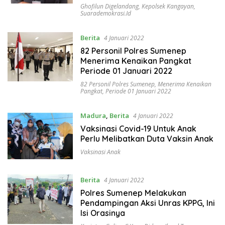
Ghofilun Digelandang
,
Kepolsek Kangayan
,
Suarademokrasi.id
Berita
4 Januari 2022
82 Personil Polres Sumenep
Menerima Kenaikan Pangkat
Periode 01 Januari 2022
82 Personil Polres Sumenep
,
Menerima Kenaikan
Pangkat
,
Periode 01 Januari 2022
Madura
,
Berita
4 Januari 2022
Vaksinasi Covid-19 Untuk Anak
Perlu Melibatkan Duta Vaksin Anak
Vaksinasi Anak
Berita
4 Januari 2022
Polres Sumenep Melakukan
Pendampingan Aksi Unras KPPG, Ini
Isi Orasinya