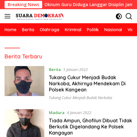
Langsung
rintah
Breaking News
Oknum Guru Diduga Langgar Disiplin Jam Kerja
ke
konten
Home
Berita
Olahraga
Kriminal
Politik
Nasional
Vide
Suara
Berita Terbaru
demokrasi
Berita
5 Januari 2022
Tukang Cukur Menjadi Budak
Narkoba, Akhirnya Mendekam Di
Polsek Kangean
Tukang Cukur Menjadi Budak Narkoba
Madura
4 Januari 2022
Tiada Ampun, Ghofilun Dibuat Tidak
Berkutik Digelandang Ke Polsek
Kangayan