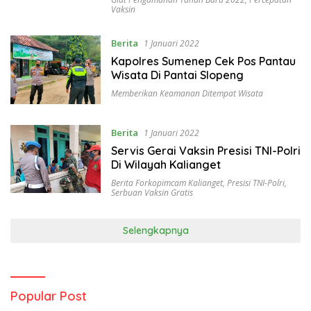
Vaksin
Berita
1 Januari 2022
Kapolres Sumenep Cek Pos Pantau
Wisata Di Pantai Slopeng
Memberikan Keamanan Ditempat Wisata
Berita
1 Januari 2022
Servis Gerai Vaksin Presisi TNI-Polri
Di Wilayah Kalianget
Berita Forkopimcam Kalianget
,
Presisi TNI-Polri
,
Serbuan Vaksin Gratis
Selengkapnya
Popular Post