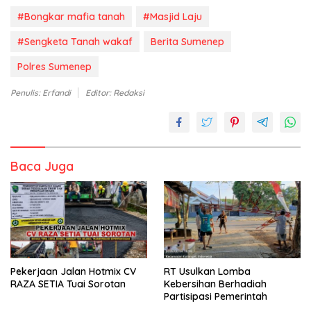
#Bongkar mafia tanah
#Masjid Laju
#Sengketa Tanah wakaf
Berita Sumenep
Polres Sumenep
Penulis: Erfandi
Editor: Redaksi
Baca Juga
Pekerjaan Jalan Hotmix CV
RT Usulkan Lomba
RAZA SETIA Tuai Sorotan
Kebersihan Berhadiah
Partisipasi Pemerintah