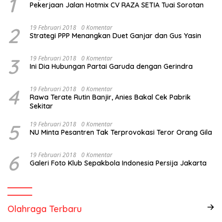
1
Pekerjaan Jalan Hotmix CV RAZA SETIA Tuai Sorotan
2
19 Februari 2018
0 Komentar
Strategi PPP Menangkan Duet Ganjar dan Gus Yasin
3
19 Februari 2018
0 Komentar
Ini Dia Hubungan Partai Garuda dengan Gerindra
4
19 Februari 2018
0 Komentar
Rawa Terate Rutin Banjir, Anies Bakal Cek Pabrik
Sekitar
5
19 Februari 2018
0 Komentar
NU Minta Pesantren Tak Terprovokasi Teror Orang Gila
6
19 Februari 2018
0 Komentar
Galeri Foto Klub Sepakbola Indonesia Persija Jakarta
Olahraga Terbaru